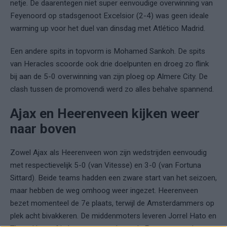
netje. De daarentegen niet super eenvoudige overwinning van
Feyenoord op stadsgenoot Excelsior (2-4) was geen ideale
warming up voor het duel van dinsdag met Atlético Madrid.
Een andere spits in topvorm is Mohamed Sankoh. De spits
van Heracles scoorde ook drie doelpunten en droeg zo flink
bij aan de 5-0 overwinning van zijn ploeg op Almere City. De
clash tussen de promovendi werd zo alles behalve spannend.
Ajax en Heerenveen kijken weer
naar boven
Zowel Ajax als Heerenveen won zijn wedstrijden eenvoudig
met respectievelijk 5-0 (van Vitesse) en 3-0 (van Fortuna
Sittard). Beide teams hadden een zware start van het seizoen,
maar hebben de weg omhoog weer ingezet. Heerenveen
bezet momenteel de 7e plaats, terwijl de Amsterdammers op
plek acht bivakkeren. De middenmoters leveren Jorrel Hato en