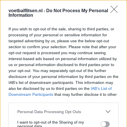
Thom Haye af in het team van de week. Eerstgenoemde
maakte zijn eerste goal in de Eredivisie en Haye schoot twee
voetbalflitsen.nl -
Do Not Process My Personal
penalty's geruisloos binnen.
Information
Bekijk het volledige team van de
If you wish to opt-out of the sale, sharing to third parties, or
processing of your personal or sensitive information for
week hier:
targeted advertising by us, please use the below opt-out
section to confirm your selection. Please note that after your
opt-out request is processed you may continue seeing
interest-based ads based on personal information utilized by
us or personal information disclosed to third parties prior to
Lees ook:
your opt-out. You may separately opt-out of the further
Volledige traditionele top-3 in actie: samenvattingen
disclosure of your personal information by third parties on the
Eredivisie
IAB’s list of downstream participants. This information may
also be disclosed by us to third parties on the
IAB’s List of
Downstream Participants
that may further disclose it to other
Ajax
Feyenoord
PSV
third parties.
Bizarre wending bij PSV: speler krijgt rood en
mag tóch verder
Personal Data Processing Opt Outs
I want to opt-out of the Sharing of my
personal data.