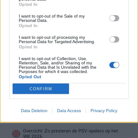
Hoe Mijnans past in de PSV-structuur
Opted In
I want to opt-out of the Sale of my
Personal Data.
PSV begint voorbereiding met gelijkspel: zo ziet
Opted In
de route naar het nieuwe seizoen eruit
I want to opt-out of processing my
Personal Data for Targeted Advertising.
Zo overtuigde PSV Sven Mijnans en bleef Ajax
Opted In
met lege handen achter
I want to opt-out of Collection, Use,
Retention, Sale, and/or Sharing of my
Video gaat viraal: Peter Bosz kapt interview na
Personal Data that Is Unrelated with the
Oranje-vragen abrupt af
Purposes for which it was collected.
Opted Out
PSV kijkt naar Geertruida en raakt gevoelige
CONFIRM
transferlijn
PSV kiest met Tygo Land opnieuw voor de lange
Data Deletion
Data Access
Privacy Policy
route
Overzicht: Zo presteren de PSV-spelers op het
WK 2026