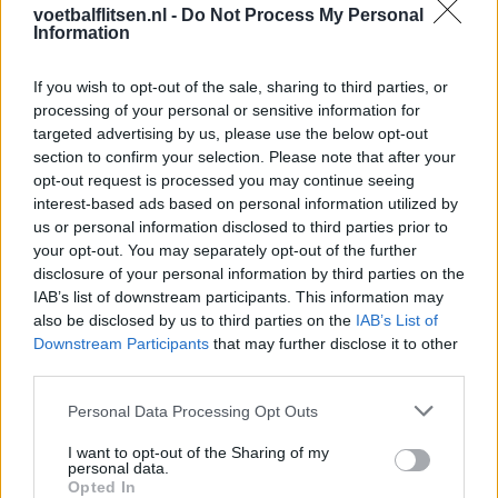
voetbalflitsen.nl -
Do Not Process My Personal
Dit houdt de transfer van Marc-André ter Stegen
Information
naar Ajax nog tegen
If you wish to opt-out of the sale, sharing to third parties, or
De terugkeer van Daley Blind past in een groter
processing of your personal or sensitive information for
plan van Ajax
targeted advertising by us, please use the below opt-out
section to confirm your selection. Please note that after your
opt-out request is processed you may continue seeing
Kritiek op Engels van Míchel genuanceerd: ‘Ajax-
spelers snappen dat echt wel’
interest-based ads based on personal information utilized by
us or personal information disclosed to third parties prior to
your opt-out. You may separately opt-out of the further
De eerste Míchel-dagen bij Ajax: Blind coacht,
disclosure of your personal information by third parties on the
Gloukh krijgt standje en Ceballos wordt gebeld
IAB’s list of downstream participants. This information may
also be disclosed by us to third parties on the
IAB’s List of
Steur kiest voor Newcastle na gemiste
Downstream Participants
that may further disclose it to other
duidelijkheid bij Ajax
third parties.
Personal Data Processing Opt Outs
Blind kan bij Ajax de speler naast Míchel worden
I want to opt-out of the Sharing of my
personal data.
Opted In