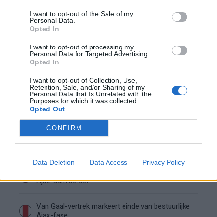
“Twente was toen niet haalbaar”: Weghorst blikt
terug op Ajax-keuze
I want to opt-out of the Sale of my
Personal Data.
Opted In
De transferprioriteiten van Ajax worden steeds
duidelijker
I want to opt-out of processing my
Personal Data for Targeted Advertising.
Opted In
Ajax begint voorbereiding met nederlaag: zo ziet
de route naar PEC eruit
I want to opt-out of Collection, Use,
Retention, Sale, and/or Sharing of my
Personal Data that Is Unrelated with the
Purposes for which it was collected.
Zo overtuigde PSV Sven Mijnans en bleef Ajax
Opted Out
met lege handen achter
CONFIRM
Waarom steeds meer sleutelfiguren Ajax
verlaten
Data Deletion
Data Access
Privacy Policy
Steijn: ‘Bergwijn was niet mijn eerste keus als
Ajax-aanvoerder’
Van Gaal-vertrek markeert einde van bestuurlijke
Ajax-fase