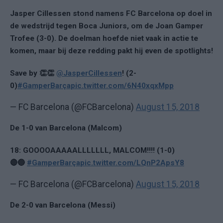
Jasper Cillessen stond namens FC Barcelona op doel in
de wedstrijd tegen Boca Juniors, om de Joan Gamper
Trofee (3-0). De doelman hoefde niet vaak in actie te
komen, maar bij deze redding pakt hij even de spotlights!
Save by 👏👏
@JasperCillessen
! (2-
0)
#GamperBarça
pic.twitter.com/6N40xqxMpp
— FC Barcelona (@FCBarcelona)
August 15, 2018
De 1-0 van Barcelona (Malcom)
18: GOOOOAAAAALLLLLLL, MALCOM!!!! (1-0)
🔴🔵
#GamperBarça
pic.twitter.com/LQnP2ApsY8
— FC Barcelona (@FCBarcelona)
August 15, 2018
De 2-0 van Barcelona (Messi)