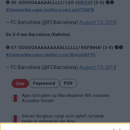
⚽ 39: GOOOOAAAAALLLLL! LEO
#MESSI
! (2-0) 🔴🔵
#GamperBarça
pic.twitter.com/Lpw27iIdFB
— FC Barcelona (@FCBarcelona)
August 15, 2018
De 3-0 van Barcelona (Rafinha)
⚽ 67: GOOOOAAAAAAAAALLLLLL! RAFINHA! (3-0) 🔴🔵
#GamperBarça
pic.twitter.com/4bAgGiRfYU
— FC Barcelona (@FCBarcelona)
August 15, 2018
Ajax
Feyenoord
PSV
Ajax richt pijlen op Marokkaanse WK-sensatie
Azzedine Ounahi
Steven Berghuis zorgt voor ophef na harde
tackle in oefenduel van Ajax