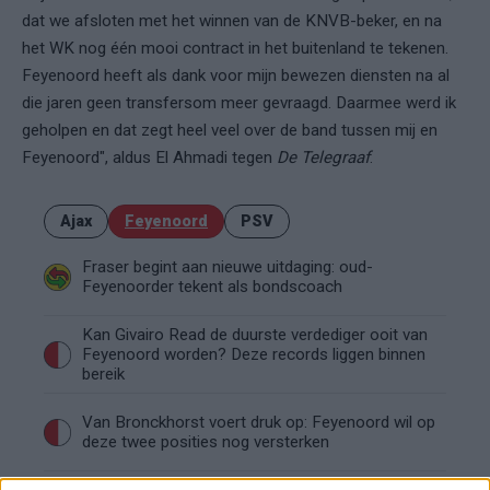
dat we afsloten met het winnen van de KNVB-beker, en na
het WK nog één mooi contract in het buitenland te tekenen.
Feyenoord heeft als dank voor mijn bewezen diensten na al
die jaren geen transfersom meer gevraagd. Daarmee werd ik
geholpen en dat zegt heel veel over de band tussen mij en
Feyenoord", aldus El Ahmadi tegen
De Telegraaf
.
Ajax
Feyenoord
PSV
Fraser begint aan nieuwe uitdaging: oud-
Feyenoorder tekent als bondscoach
Kan Givairo Read de duurste verdediger ooit van
Feyenoord worden? Deze records liggen binnen
bereik
Van Bronckhorst voert druk op: Feyenoord wil op
deze twee posities nog versterken