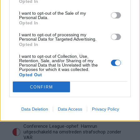
Opted In
openhartig over Robin van Persie
I want to opt-out of the Sale of my
Personal Data.
Lille geeft niet op na afwijzing: komt er nieuw
Opted In
bod op Gjivai Zechiël?
I want to opt-out of processing my
Personal Data for Targeted Advertising.
Been blikt terug op historische afstraffing: "Die
Opted In
schaamte voel ik nog altijd"
I want to opt-out of Collection, Use,
Retention, Sale, and/or Sharing of my
Calvin Stengs opnieuw vader: bijzonder nieuws in
Personal Data that Is Unrelated with the
onzekere transferzomer
Purposes for which it was collected.
Opted Out
Zoë Livay raakt draad kwijt tijdens open dag
CONFIRM
Feyenoord na storing met autocue
Wanneer is de loting voor de Champions
Data Deletion
Data Access
Privacy Policy
League? PSV en Feyenoord weten dan hun
tegenstanders
Conference League-ophef: Hamrun
uitgeschakeld na omstreden strafschop zonder
VAR