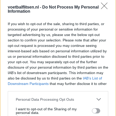
Feyenoord incasseert miljoenen: transfer Leo
Sauer naar Stuttgart bijna rond
voetbalflitsen.nl -
Do Not Process My Personal
Information
Feyenoord zet deur open voor miljoenen: Ueda
If you wish to opt-out of the sale, sharing to third parties, or
en Hadj Moussa mogen vertrekken
processing of your personal or sensitive information for
targeted advertising by us, please use the below opt-out
Feyenoord sluit voorbereiding bijna af: dit staat
section to confirm your selection. Please note that after your
er nog op het programma
opt-out request is processed you may continue seeing
interest-based ads based on personal information utilized by
us or personal information disclosed to third parties prior to
Shaqueel van Persie ontkracht geruchten over
your opt-out. You may separately opt-out of the further
keuze voor Marokko
disclosure of your personal information by third parties on the
IAB’s list of downstream participants. This information may
Brengt Sporting Portugal Feyenoord in de
also be disclosed by us to third parties on the
IAB’s List of
problemen rond Hadj Moussa?
Downstream Participants
that may further disclose it to other
third parties.
Van droomtransfer tot contractontbinding: het
Feyenoord-verhaal van Calvin Stengs
Personal Data Processing Opt Outs
I want to opt-out of the Sharing of my
'Hij is weer gewoon mijn vader': Shaqueel
personal data.