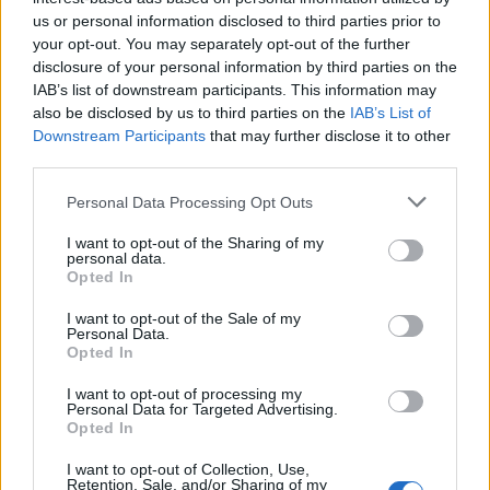
contractdetails
us or personal information disclosed to third parties prior to
your opt-out. You may separately opt-out of the further
Ajax dicht bij komst Arokodare: huurdeal met
disclosure of your personal information by third parties on the
koopoptie van 22 miljoen
IAB’s list of downstream participants. This information may
also be disclosed by us to third parties on the
IAB’s List of
Downstream Participants
that may further disclose it to other
Ajax helpt Burnley uit de brand met afgeknipte
third parties.
sokken na blunder met tenues
Personal Data Processing Opt Outs
Hakim Ziyech verhuurt opnieuw luxe
appartement op Amsterdamse Zuidas
I want to opt-out of the Sharing of my
personal data.
Opted In
Marcos Leonardo laat eerste indruk achter bij
Ajax: 'Hier gaan fans van genieten'
I want to opt-out of the Sale of my
Personal Data.
Opted In
Resterend oefenprogramma Ajax: waar zijn de
I want to opt-out of processing my
duels te zien
Personal Data for Targeted Advertising.
Opted In
Ajax groeit onder Míchel, maar transfermarkt
I want to opt-out of Collection, Use,
blijft cruciaal
Retention, Sale, and/or Sharing of my