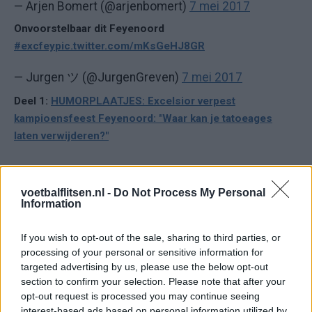
— Arjen Bomert (@arjenbomert)
7 mei 2017
Onvoorstelbaar dit Feyenoord
#excfey
pic.twitter.com/mKsGeHJ8GR
— Jurgen ツ (@JurgenGreven)
7 mei 2017
Deel 1:
HUMORPLAATJES: Excelsior verpest
kampioensfeest Feyenoord: "Waar kan je tatoeages
laten verwijderen?"
Ajax
Feyenoord
PSV
voetbalflitsen.nl -
Do Not Process My Personal
Information
Ajax ziet kans schoon: strijd om Van Rooij barst
los
If you wish to opt-out of the sale, sharing to third parties, or
processing of your personal or sensitive information for
Hart gaf de doorslag': Ouazane verkiest Marokko
targeted advertising by us, please use the below opt-out
boven Oranje
section to confirm your selection. Please note that after your
opt-out request is processed you may continue seeing
Dit verdient Dusan Tadic bij NEC: salaris en
interest-based ads based on personal information utilized by