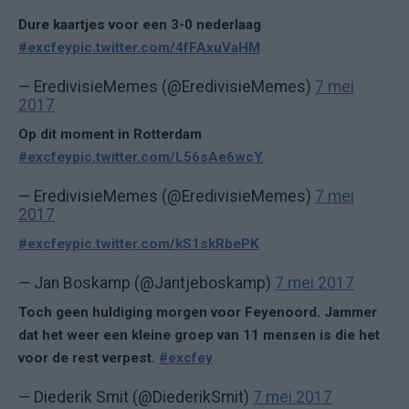
Dure kaartjes voor een 3-0 nederlaag
#excfey
pic.twitter.com/4fFAxuVaHM
— EredivisieMemes (@EredivisieMemes)
7 mei
2017
Op dit moment in Rotterdam
#excfey
pic.twitter.com/L56sAe6wcY
— EredivisieMemes (@EredivisieMemes)
7 mei
2017
#excfey
pic.twitter.com/kS1skRbePK
— Jan Boskamp (@Jantjeboskamp)
7 mei 2017
Toch geen huldiging morgen voor Feyenoord. Jammer
dat het weer een kleine groep van 11 mensen is die het
voor de rest verpest.
#excfey
— Diederik Smit (@DiederikSmit)
7 mei 2017