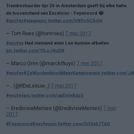
Trambestuurder lijn 26 in Amsterdam geeft bij elke halte
de tussenstand van Excelsior - Feyenoord 😂
#excfey
#ajagae
pic.twitter.com/hWDy5CSoId
— Tom Roes (@tomroes)
7 mei 2017
#excfey
Had niemand even Lee kunnen afbellen
pic.twitter.com/YILjrJ4uGN
— Marco Grim (@marckthuys)
7 mei 2017
#excfey
#ZeWordenNooitMeerKampioen
pic.twitter.com/
— . (@RDeLeeuw_)
7 mei 2017
#excfey
pic.twitter.com/qpDnIeBdz5
— EredivisieMemes (@EredivisieMemes)
7 mei
2017
#Feyenoord
#excfey
pic.twitter.com/Drt3eh7TAD