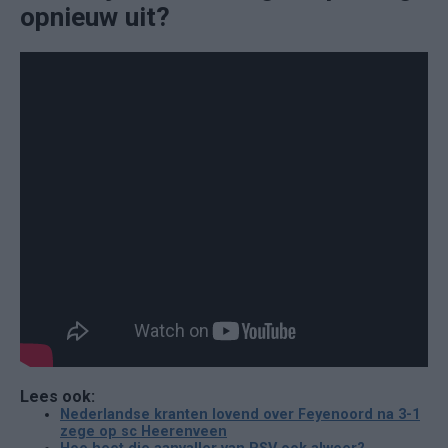
opnieuw uit?
Lees ook:
Nederlandse kranten lovend over Feyenoord na 3-1
zege op sc Heerenveen