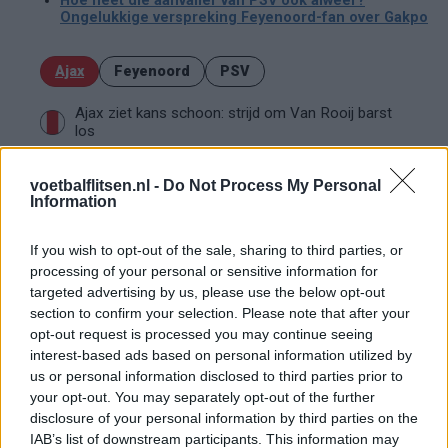
Hoe heet die aanvaller van PSV ook alweer?
Ongelukkige verspreking Feyenoord-fan over Gakpo
Ajax
Feyenoord
PSV
Ajax ziet kans schoon: strijd om Van Rooij barst
los
Hart gaf de doorslag': Ouazane verkiest Marokko
voetbalflitsen.nl -
Do Not Process My Personal
Information
boven Oranje
If you wish to opt-out of the sale, sharing to third parties, or
Dit verdient Dusan Tadic bij NEC: salaris en
processing of your personal or sensitive information for
contractdetails
targeted advertising by us, please use the below opt-out
section to confirm your selection. Please note that after your
Ajax dicht bij komst Arokodare: huurdeal met
opt-out request is processed you may continue seeing
koopoptie van 22 miljoen
interest-based ads based on personal information utilized by
us or personal information disclosed to third parties prior to
Ajax helpt Burnley uit de brand met afgeknipte
your opt-out. You may separately opt-out of the further
sokken na blunder met tenues
disclosure of your personal information by third parties on the
IAB’s list of downstream participants. This information may