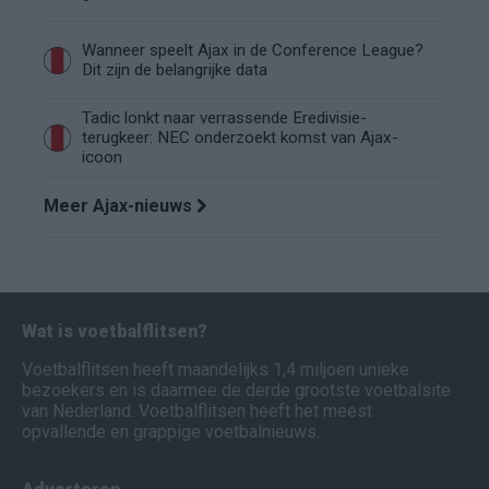
Wanneer speelt Ajax in de Conference League?
Dit zijn de belangrijke data
Tadic lonkt naar verrassende Eredivisie-
terugkeer: NEC onderzoekt komst van Ajax-
icoon
Meer Ajax-nieuws
Wat is voetbalflitsen?
Voetbalflitsen heeft maandelijks 1,4 miljoen unieke
bezoekers en is daarmee de derde grootste voetbalsite
van Nederland. Voetbalflitsen heeft het meest
opvallende en grappige voetbalnieuws.