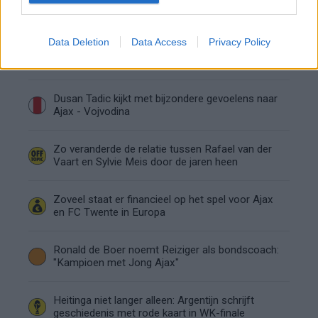
Ouazane met Lionel Messi
Data Deletion
Data Access
Privacy Policy
Ajax zet grote stap richting volgende ronde na
ruime zege op Vojvodina
Dusan Tadic kijkt met bijzondere gevoelens naar
Ajax - Vojvodina
Zo veranderde de relatie tussen Rafael van der
Vaart en Sylvie Meis door de jaren heen
Zoveel staat er financieel op het spel voor Ajax
en FC Twente in Europa
Ronald de Boer noemt Reiziger als bondscoach:
"Kampioen met Jong Ajax"
Heitinga niet langer alleen: Argentijn schrijft
geschiedenis met rode kaart in WK-finale