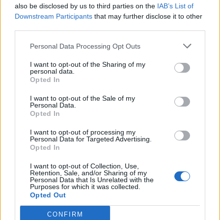
also be disclosed by us to third parties on the
IAB’s List of
Hakim Ziyech verhuurt opnieuw luxe
Downstream Participants
that may further disclose it to other
appartement op Amsterdamse Zuidas
third parties.
Marcos Leonardo laat eerste indruk achter bij
Personal Data Processing Opt Outs
Ajax: 'Hier gaan fans van genieten'
I want to opt-out of the Sharing of my
personal data.
Resterend oefenprogramma Ajax: waar zijn de
Opted In
duels te zien
I want to opt-out of the Sale of my
Personal Data.
Opted In
Ajax groeit onder Míchel, maar transfermarkt
blijft cruciaal
I want to opt-out of processing my
Personal Data for Targeted Advertising.
Opted In
Ajax-talent Mohamed Abdalla schrijft Europese
geschiedenis
I want to opt-out of Collection, Use,
Retention, Sale, and/or Sharing of my
Personal Data that Is Unrelated with the
Shane Kluivert krijgt kans van Flick en begint in
Purposes for which it was collected.
de basis bij FC Barcelona
Opted Out
CONFIRM
Servische media vergelijken Ajax-talent Abdellah