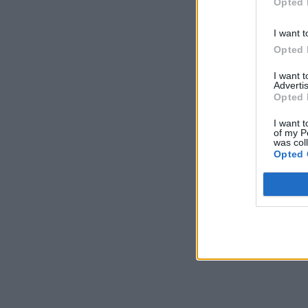
Opted 
I want t
Opted 
I want 
Advertis
Opted 
I want t
of my P
was col
Opted 