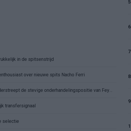
5
6
7
kkelijk in de spitsenstrijd
enthousiast over nieuwe spits Nacho Ferri
8
Afgewezen bod op Givairo Read onderstreept de stevige onderhandelingspositie van Feyenoord
9
jk transfersignaal
e selectie
1