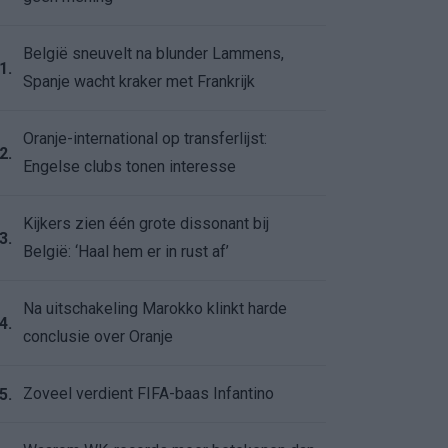
België sneuvelt na blunder Lammens,
1.
Spanje wacht kraker met Frankrijk
Oranje-international op transferlijst:
2.
Engelse clubs tonen interesse
Kijkers zien één grote dissonant bij
3.
België: ‘Haal hem er in rust af’
Na uitschakeling Marokko klinkt harde
4.
conclusie over Oranje
Zoveel verdient FIFA-baas Infantino
5.