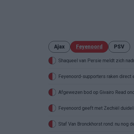
Ajax
Feyenoord
PSV
Shaqueel van Persie meldt zich nadru
Feyenoord-supporters raken direct 
Feyenoord geeft met Zechiël duideli
Staf Van Bronckhorst rond: nu nog d