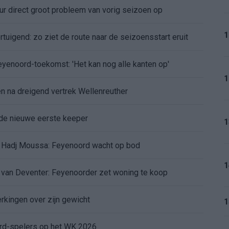
r direct groot probleem van vorig seizoen op
1
tuigend: zo ziet de route naar de seizoensstart eruit
Feyenoord-toekomst: 'Het kan nog alle kanten op'
1
 na dreigend vertrek Wellenreuther
de nieuwe eerste keeper
1
 Hadj Moussa: Feyenoord wacht op bod
1
d van Deventer: Feyenoorder zet woning te koop
erkingen over zijn gewicht
1
ord-spelers op het WK 2026