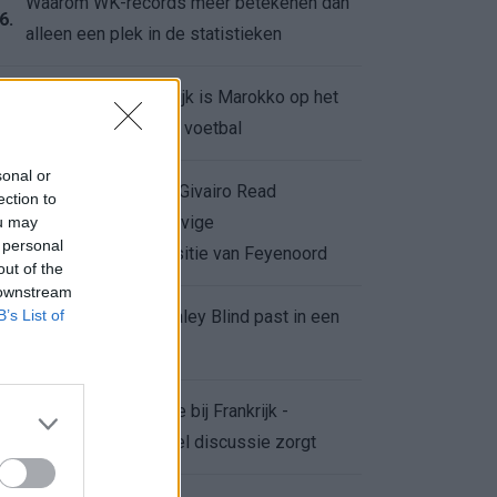
Waarom WK-records meer betekenen dan
6.
alleen een plek in de statistieken
Voor de Schilderswijk is Marokko op het
7.
WK meer dan alleen voetbal
sonal or
Afgewezen bod op Givairo Read
ection to
onderstreept de stevige
ou may
8.
 personal
onderhandelingspositie van Feyenoord
out of the
 downstream
B’s List of
De terugkeer van Daley Blind past in een
9.
groter plan van Ajax
Waarom de arbitrage bij Frankrijk -
0.
Marokko voor zoveel discussie zorgt