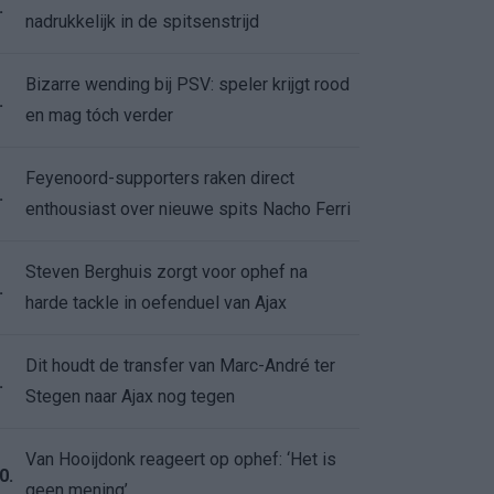
.
nadrukkelijk in de spitsenstrijd
Bizarre wending bij PSV: speler krijgt rood
.
en mag tóch verder
Feyenoord-supporters raken direct
.
enthousiast over nieuwe spits Nacho Ferri
Steven Berghuis zorgt voor ophef na
.
harde tackle in oefenduel van Ajax
Dit houdt de transfer van Marc-André ter
.
Stegen naar Ajax nog tegen
Van Hooijdonk reageert op ophef: ‘Het is
0.
geen mening’