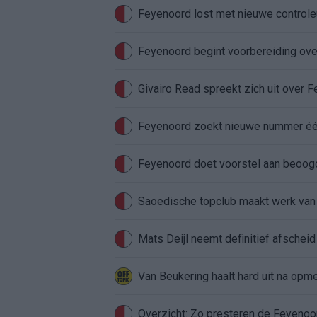
Feyenoord lost met nieuwe controleu
Feyenoord begint voorbereiding over
Givairo Read spreekt zich uit over 
Feyenoord zoekt nieuwe nummer één
Feyenoord doet voorstel aan beoog
Saoedische topclub maakt werk van
Mats Deijl neemt definitief afschei
Van Beukering haalt hard uit na opm
Overzicht: Zo presteren de Feyeno