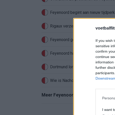
Feyenoord begint aan nieuw tijdperk
Rigaux verzet meteen bergen bij Fe
voetbalfli
Feyenoord gebruikt Ajax-talenten vo
If you wish 
sensitive in
confirm you
Feyenoord haakte al snel af: WK-sens
continue se
information 
further disc
participants
Downstream 
Wie is Nacho Ferri? Profiel van Fey
Meer Feyenoord-nieuws
Persona
I want t