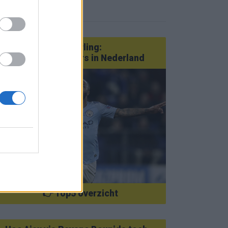
eer nieuws
Van Götze tot Sterling:
statementtransfers in Nederland
👉 Top5 overzicht