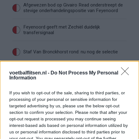
Afgewezen bod op Givairo Read onderstreept de
stevige onderhandelingspositie van Feyenoord
Feyenoord geeft met Zechiël duidelijk
transfersignaal
Staf Van Bronckhorst rond: nu nog de selectie
Feyenoord lost met nieuwe controleur direct
voetbalflitsen.nl -
Do Not Process My Personal
groot probleem van vorig seizoen op
Information
If you wish to opt-out of the sale, sharing to third parties, or
Feyenoord begint voorbereiding overtuigend: zo
ziet de route naar de seizoensstart eruit
processing of your personal or sensitive information for
targeted advertising by us, please use the below opt-out
section to confirm your selection. Please note that after your
Givairo Read spreekt zich uit over Feyenoord-
opt-out request is processed you may continue seeing
toekomst: 'Het kan nog alle kanten op'
interest-based ads based on personal information utilized by
us or personal information disclosed to third parties prior to
Feyenoord zoekt nieuwe nummer één na
your opt-out. You may separately opt-out of the further