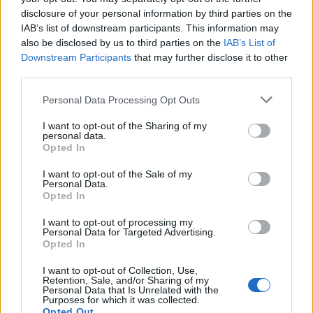
dreigend vertrek Wellenreuther
disclosure of your personal information by third parties on the
IAB’s list of downstream participants. This information may
also be disclosed by us to third parties on the
IAB’s List of
Feyenoord doet voorstel aan beoogde nieuwe
Downstream Participants
eerste keeper
that may further disclose it to other
third parties.
Saoedische topclub maakt werk van Hadj
Personal Data Processing Opt Outs
Moussa: Feyenoord wacht op bod
I want to opt-out of the Sharing of my
personal data.
Mats Deijl neemt definitief afscheid van
Opted In
Deventer: Feyenoorder zet woning te koop
I want to opt-out of the Sale of my
Personal Data.
Van Beukering haalt hard uit na opmerkingen
Opted In
over zijn gewicht
I want to opt-out of processing my
Personal Data for Targeted Advertising.
Overzicht: Zo presteren de Feyenoord-spelers
Opted In
op het WK 2026
I want to opt-out of Collection, Use,
Retention, Sale, and/or Sharing of my
Personal Data that Is Unrelated with the
Feyenoord begint aan nieuw tijdperk: programma
Purposes for which it was collected.
richting seizoenstart
Opted Out