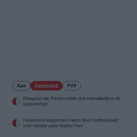
Ajax
Feyenoord
PSV
Shaqueel van Persie meldt zich nadrukkelijk in de
spitsenstrijd
Feyenoord-supporters raken direct enthousiast
over nieuwe spits Nacho Ferri