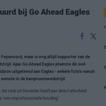
uurd bij Go Ahead Eagles
1
2
j Feyenoord, maar is nog altijd supporter van de
strijd Ajax-Go Ahead Eagles plaatste de oud-
3
bion uitgeleend aan Eagles - enkele foto’s vanuit
 wenste in de kampioenswedstrijd.
4
. De club uit Deventer heeft per direct afscheid
 'een onprofessionele houding'.