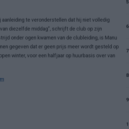
5
aanleiding te veronderstellen dat hij niet volledig
6
an diezelfde middag", schrijft de club op zijn
trijd onder ogen kwamen van de clubleiding, is Manu
en gegeven dat er geen prijs meer wordt gesteld op
7
lopen winter, voor een halfjaar op huurbasis over van
8
am
9
1