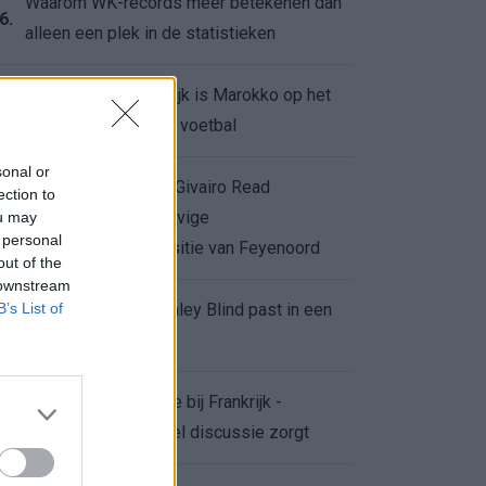
Waarom WK-records meer betekenen dan
6.
alleen een plek in de statistieken
Voor de Schilderswijk is Marokko op het
7.
WK meer dan alleen voetbal
sonal or
Afgewezen bod op Givairo Read
ection to
onderstreept de stevige
ou may
8.
 personal
onderhandelingspositie van Feyenoord
out of the
 downstream
B’s List of
De terugkeer van Daley Blind past in een
9.
groter plan van Ajax
Waarom de arbitrage bij Frankrijk -
0.
Marokko voor zoveel discussie zorgt