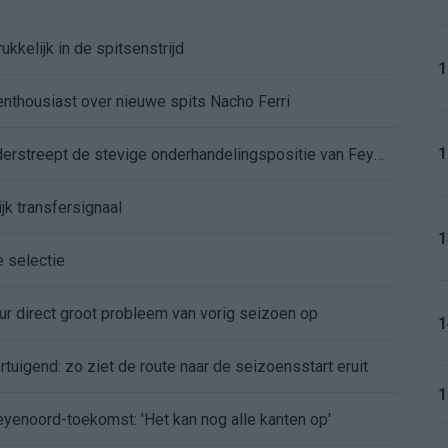
kkelijk in de spitsenstrijd
1
enthousiast over nieuwe spits Nacho Ferri
1
Afgewezen bod op Givairo Read onderstreept de stevige onderhandelingspositie van Feyenoord
jk transfersignaal
1
e selectie
r direct groot probleem van vorig seizoen op
1
tuigend: zo ziet de route naar de seizoensstart eruit
1
Feyenoord-toekomst: 'Het kan nog alle kanten op'