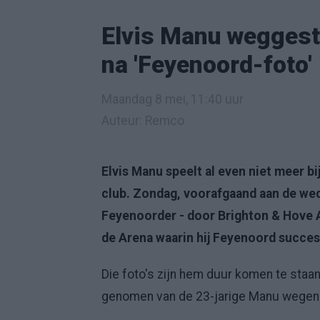
Elvis Manu weggest
na 'Feyenoord-foto'
Maandag 8 mei, 11:40 uur
Auteur: Remco
Elvis Manu speelt al even niet meer bi
club. Zondag, voorafgaand aan de wed
Feyenoorder - door Brighton & Hove Al
de Arena waarin hij Feyenoord succes
Die foto's zijn hem duur komen te staan
genomen van de 23-jarige Manu wegens