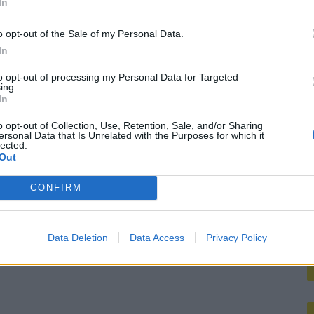
or nieuwe route
In
M
o opt-out of the Sale of my Personal Data.
atie Gil Mora blijkt onhaalbaar voor Eredivisie-top
In
Dortmund lonkt naar Hadj Moussa, terwijl Read deur op een kier laat: wacht Feyenoord een drukke zomer?
to opt-out of processing my Personal Data for Targeted
ing.
In
enoords doelwit
o opt-out of Collection, Use, Retention, Sale, and/or Sharing
ersonal Data that Is Unrelated with the Purposes for which it
lected.
Out
CONFIRM
Data Deletion
Data Access
Privacy Policy