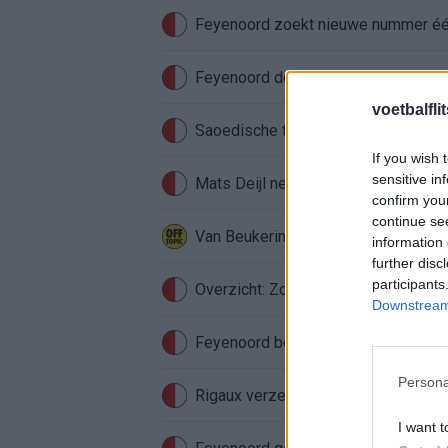
Feyenoord zoekt nieuwe nummer één
Feyenoord doet voorstel aan beoog
voetbalfli
Saoedische topclub maakt werk van
If you wish 
sensitive in
Mats Deijl neemt definitief afschei
confirm you
continue se
Van Beukering haalt hard uit na opm
information 
further disc
participants
Overzicht: Zo presteren de Feyeno
Downstream 
Feyenoord begint aan nieuw tijdperk
Persona
Rigaux verzet meteen bergen bij Fe
I want t