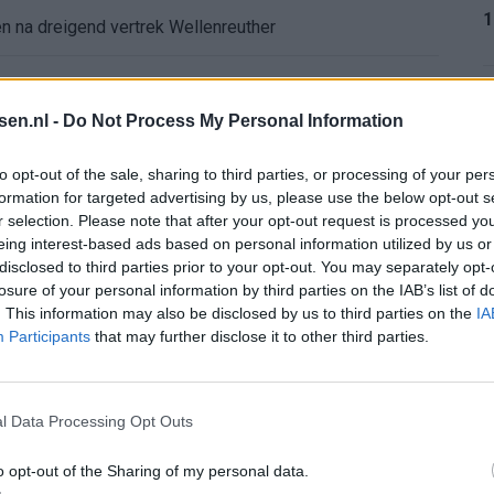
1
 na dreigend vertrek Wellenreuther
de nieuwe eerste keeper
1
tsen.nl -
Do Not Process My Personal Information
 Hadj Moussa: Feyenoord wacht op bod
to opt-out of the sale, sharing to third parties, or processing of your per
formation for targeted advertising by us, please use the below opt-out s
d van Deventer: Feyenoorder zet woning te koop
r selection. Please note that after your opt-out request is processed y
1
eing interest-based ads based on personal information utilized by us or
erkingen over zijn gewicht
disclosed to third parties prior to your opt-out. You may separately opt-
losure of your personal information by third parties on the IAB’s list of
. This information may also be disclosed by us to third parties on the
IA
ord-spelers op het WK 2026
1
Participants
that may further disclose it to other third parties.
: programma richting seizoenstart
l Data Processing Opt Outs
2
yenoord: lef of overmoed?
o opt-out of the Sharing of my personal data.