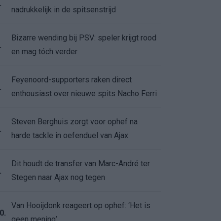
.
nadrukkelijk in de spitsenstrijd
Bizarre wending bij PSV: speler krijgt rood
.
en mag tóch verder
Feyenoord-supporters raken direct
.
enthousiast over nieuwe spits Nacho Ferri
Steven Berghuis zorgt voor ophef na
.
harde tackle in oefenduel van Ajax
Dit houdt de transfer van Marc-André ter
.
Stegen naar Ajax nog tegen
Van Hooijdonk reageert op ophef: ‘Het is
0.
geen mening’