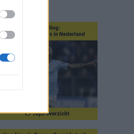
eer nieuws
Van Götze tot Sterling:
statementtransfers in Nederland
👉 Top5 overzicht