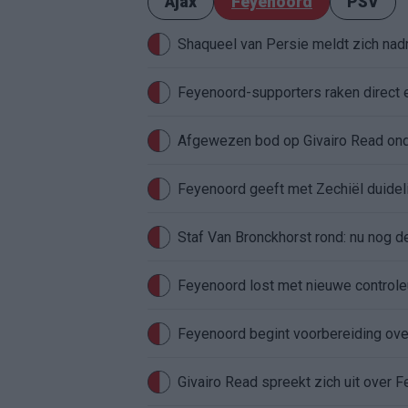
Ajax
Feyenoord
PSV
Shaqueel van Persie meldt zich nadru
Feyenoord-supporters raken direct 
Feyenoord geeft met Zechiël duideli
Staf Van Bronckhorst rond: nu nog d
Feyenoord lost met nieuwe controleu
Feyenoord begint voorbereiding over
Givairo Read spreekt zich uit over 