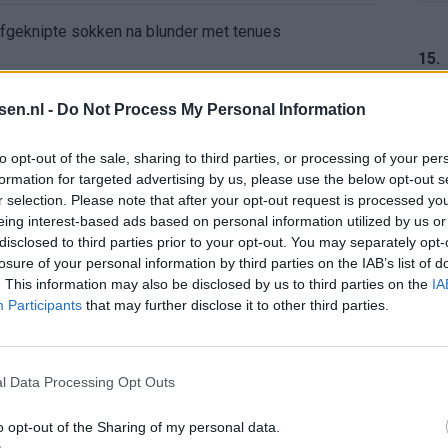
 afgeknipte sokken na blunder met tenues
15.
e appartement op Amsterdamse Zuidas
tsen.nl -
Do Not Process My Personal Information
chter bij Ajax: 'Hier gaan fans van genieten'
16.
to opt-out of the sale, sharing to third parties, or processing of your per
formation for targeted advertising by us, please use the below opt-out s
r zijn de duels te zien
r selection. Please note that after your opt-out request is processed y
eing interest-based ads based on personal information utilized by us or
ermarkt blijft cruciaal
17.
disclosed to third parties prior to your opt-out. You may separately opt-
losure of your personal information by third parties on the IAB’s list of
. This information may also be disclosed by us to third parties on the
IA
ft Europese geschiedenis
Participants
that may further disclose it to other third parties.
18.
en begint in de basis bij FC Barcelona
l Data Processing Opt Outs
alent Abdellah Ouazane met Lionel Messi
o opt-out of the Sharing of my personal data.
19.