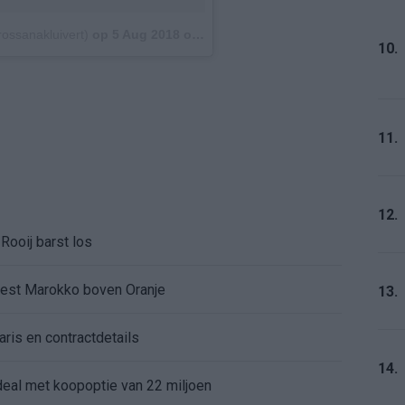
ossanakluivert)
op
5 Aug 2018 om 12:46 (PDT)
10.
11.
12.
Rooij barst los
kiest Marokko boven Oranje
13.
aris en contractdetails
14.
rdeal met koopoptie van 22 miljoen