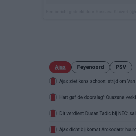
Een bericht gedeeld door Rossana Kluivert (@r
Ajax
Feyenoord
PSV
Ajax ziet kans schoon: strijd om Van 
Hart gaf de doorslag': Ouazane ver
Dit verdient Dusan Tadic bij NEC: sal
Ajax dicht bij komst Arokodare: huu