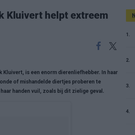
k Kluivert helpt extreem
N
1.
2.
 Kluivert, is een enorm dierenliefhebber. In haar
gewonde of mishandelde diertjes proberen te
3.
aar handen vuil, zoals bij dit zielige geval.
4.