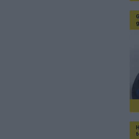
G
g
H
t