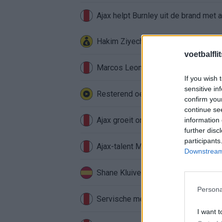
Ajax helpt Burnley uit de brand met
Hakim Ziyech verhuurt opnieuw lux
voetbalfli
Marcos Leonardo laat eerste indruk a
If you wish 
sensitive in
Resterend oefenprogramma Ajax: waa
confirm you
continue se
Ajax groeit onder Míchel, maar transf
information 
further disc
participants
Ajax-talent Mohamed Abdalla schrij
Downstream 
Shane Kluivert krijgt kans van Flick 
Persona
Servische media vergelijken Ajax-t
I want t