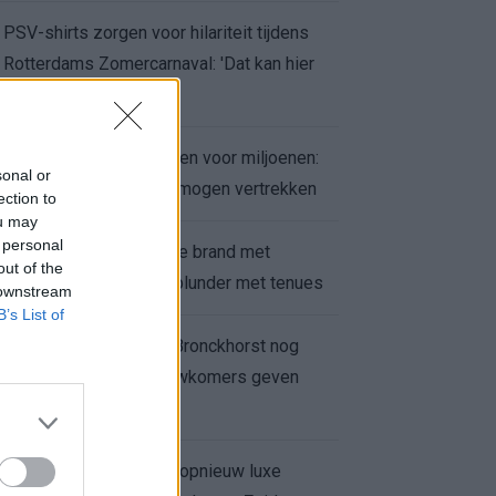
PSV-shirts zorgen voor hilariteit tijdens
Rotterdams Zomercarnaval: 'Dat kan hier
niet'
Feyenoord zet deur open voor miljoenen:
sonal or
Ueda en Hadj Moussa mogen vertrekken
ection to
ou may
 personal
Ajax helpt Burnley uit de brand met
out of the
afgeknipte sokken na blunder met tenues
 downstream
B’s List of
Feyenoord onder Van Bronckhorst nog
altijd ongeslagen: nieuwkomers geven
hoop
Hakim Ziyech verhuurt opnieuw luxe