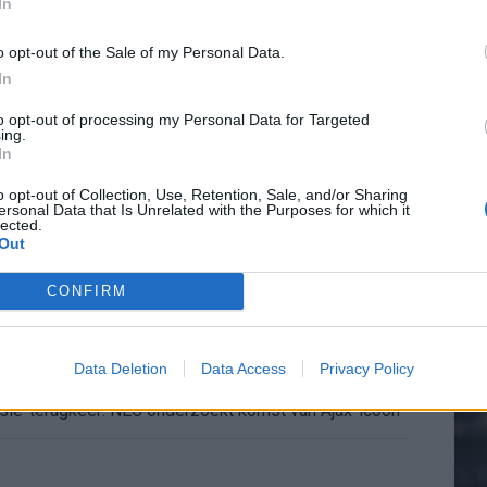
In
de ronde na ruime zege op Vojvodina
o opt-out of the Sale of my Personal Data.
voelens naar Ajax - Vojvodina
In
20.
to opt-out of processing my Personal Data for Targeted
ael van der Vaart en Sylvie Meis door de jaren heen
ing.
In
Mee
el voor Ajax en FC Twente in Europa
o opt-out of Collection, Use, Retention, Sale, and/or Sharing
ersonal Data that Is Unrelated with the Purposes for which it
lected.
 bondscoach: "Kampioen met Jong Ajax"
Out
V
s
CONFIRM
n schrijft geschiedenis met rode kaart in WK-finale
e League? Dit zijn de belangrijke data
Data Deletion
Data Access
Privacy Policy
isie-terugkeer: NEC onderzoekt komst van Ajax-icoon