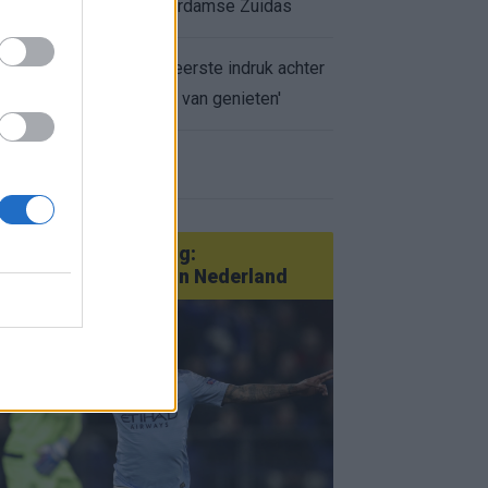
appartement op Amsterdamse Zuidas
Marcos Leonardo laat eerste indruk achter
bij Ajax: 'Hier gaan fans van genieten'
r nieuws
an Götze tot Sterling:
tatementtransfers in Nederland