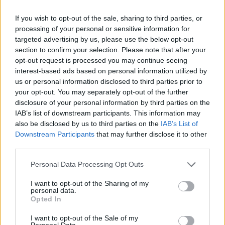
De terugkeer van Daley Blind past in een groter
plan van Ajax
If you wish to opt-out of the sale, sharing to third parties, or
processing of your personal or sensitive information for
targeted advertising by us, please use the below opt-out
Kritiek op Engels van Míchel genuanceerd: ‘Ajax-
spelers snappen dat echt wel’
section to confirm your selection. Please note that after your
opt-out request is processed you may continue seeing
interest-based ads based on personal information utilized by
De eerste Míchel-dagen bij Ajax: Blind coacht,
us or personal information disclosed to third parties prior to
Gloukh krijgt standje en Ceballos wordt gebeld
your opt-out. You may separately opt-out of the further
disclosure of your personal information by third parties on the
Steur kiest voor Newcastle na gemiste
IAB’s list of downstream participants. This information may
duidelijkheid bij Ajax
also be disclosed by us to third parties on the
IAB’s List of
Downstream Participants
that may further disclose it to other
third parties.
Blind kan bij Ajax de speler naast Míchel worden
Personal Data Processing Opt Outs
“Twente was toen niet haalbaar”: Weghorst blikt
I want to opt-out of the Sharing of my
personal data.
terug op Ajax-keuze
Opted In
De transferprioriteiten van Ajax worden steeds
I want to opt-out of the Sale of my
Personal Data.