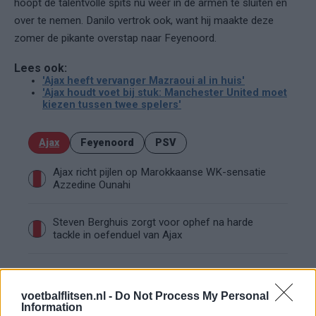
hoopt de talentvolle spits nu weer in de armen te sluiten en
over te nemen. Danilo vertrok ook, want hij maakte deze
zomer de pikante overstap naar Feyenoord.
Lees ook:
'Ajax heeft vervanger Mazraoui al in huis'
'Ajax houdt voet bij stuk: Manchester United moet
kiezen tussen twee spelers'
Ajax
Feyenoord
PSV
Ajax richt pijlen op Marokkaanse WK-sensatie
Azzedine Ounahi
Steven Berghuis zorgt voor ophef na harde
tackle in oefenduel van Ajax
Dit houdt de transfer van Marc-André ter Stegen
naar Ajax nog tegen
voetbalflitsen.nl -
Do Not Process My Personal
Information