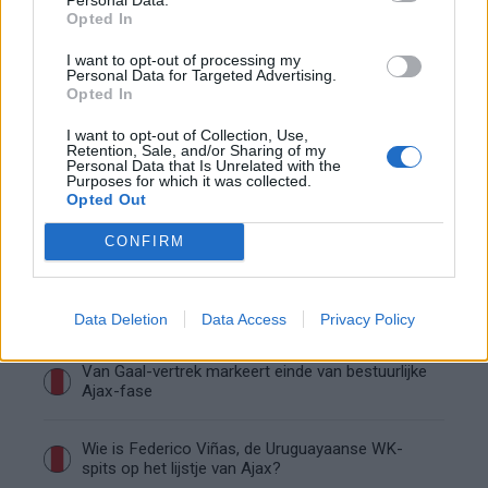
duidelijker
Opted In
I want to opt-out of processing my
Ajax begint voorbereiding met nederlaag: zo ziet
Personal Data for Targeted Advertising.
de route naar PEC eruit
Opted In
I want to opt-out of Collection, Use,
Zo overtuigde PSV Sven Mijnans en bleef Ajax
Retention, Sale, and/or Sharing of my
met lege handen achter
Personal Data that Is Unrelated with the
Purposes for which it was collected.
Opted Out
Waarom steeds meer sleutelfiguren Ajax
verlaten
CONFIRM
Steijn: ‘Bergwijn was niet mijn eerste keus als
Ajax-aanvoerder’
Data Deletion
Data Access
Privacy Policy
Van Gaal-vertrek markeert einde van bestuurlijke
Ajax-fase
Wie is Federico Viñas, de Uruguayaanse WK-
spits op het lijstje van Ajax?