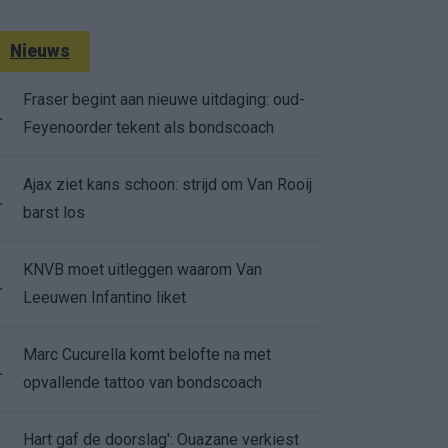
Nieuws
Fraser begint aan nieuwe uitdaging: oud-
.
Feyenoorder tekent als bondscoach
Ajax ziet kans schoon: strijd om Van Rooij
.
barst los
KNVB moet uitleggen waarom Van
.
Leeuwen Infantino liket
Marc Cucurella komt belofte na met
.
opvallende tattoo van bondscoach
Hart gaf de doorslag': Ouazane verkiest