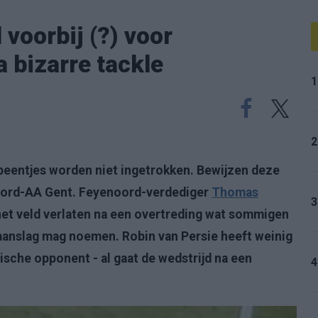
 voorbij (?) voor
 bizarre tackle
1
2
e beentjes worden niet ingetrokken. Bewijzen deze
noord-AA Gent. Feyenoord-verdediger
Thomas
3
het veld verlaten na een overtreding wat sommigen
aanslag mag noemen. Robin van Persie heeft weinig
ische opponent - al gaat de wedstrijd na een
4