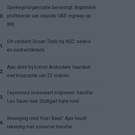
Spelregelorganisatie bevestigt: Argentinië
profiteerde van onjuiste VAR-ingreep op
0.
WK
Dit verdient Dusan Tadic bij NEC: salaris
1.
en contractdetails
Ajax dicht bij komst Arokodare: huurdeal
2.
met koopoptie van 22 miljoen
Feyenoord incasseert miljoenen: transfer
3.
Leo Sauer naar Stuttgart bijna rond
Beweging rond Youri Baas': Ajax houdt
4.
rekening met zomerse transfer