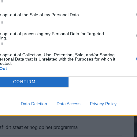
In
o opt-out of the Sale of my Personal Data.
In
2
to opt-out of processing my Personal Data for Targeted
ing.
In
M
: oud-Feyenoorder tekent als bondscoach
o opt-out of Collection, Use, Retention, Sale, and/or Sharing
ersonal Data that Is Unrelated with the Purposes for which it
Kan Givairo Read de duurste verdediger ooit van Feyenoord worden? Deze records liggen binnen bereik
lected.
Out
enoord wil op deze twee posities nog versterken
CONFIRM
sfer Leo Sauer naar Stuttgart bijna rond
Data Deletion
Data Access
Privacy Policy
oenen: Ueda en Hadj Moussa mogen vertrekken
af: dit staat er nog op het programma