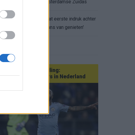
appartement op Amsterdamse Zuidas
Marcos Leonardo laat eerste indruk achter
0.
bij Ajax: 'Hier gaan fans van genieten'
eer nieuws
Van Götze tot Sterling:
statementtransfers in Nederland