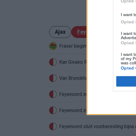
Opted 
I want t
Opted 
Ajax
Feyenoord
PSV
I want 
Advertis
Opted 
Fraser begint aan nieuwe uitdaging
I want t
of my P
was col
Opted 
Van Bronckhorst voert druk op: Fey
Feyenoord incasseert miljoenen: tran
Feyenoord zet deur open voor milj
Feyenoord sluit voorbereiding bijna 