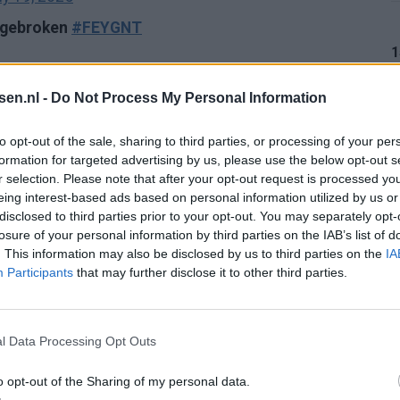
 gebroken
#FEYGNT
1
July 19, 2025
tsen.nl -
Do Not Process My Personal Information
 het gebroken is” mooi klote voor Beelen en
1
to opt-out of the sale, sharing to third parties, or processing of your per
formation for targeted advertising by us, please use the below opt-out s
2025
r selection. Please note that after your opt-out request is processed y
eing interest-based ads based on personal information utilized by us or
 voor Beelen! Dit kan wel eens een hele zware blessure
1
disclosed to third parties prior to your opt-out. You may separately opt-
losure of your personal information by third parties on the IAB’s list of
. This information may also be disclosed by us to third parties on the
IA
Participants
that may further disclose it to other third parties.
ly 19, 2025
1
goed nieuws over Timber
l Data Processing Opt Outs
n)
o opt-out of the Sharing of my personal data.
1