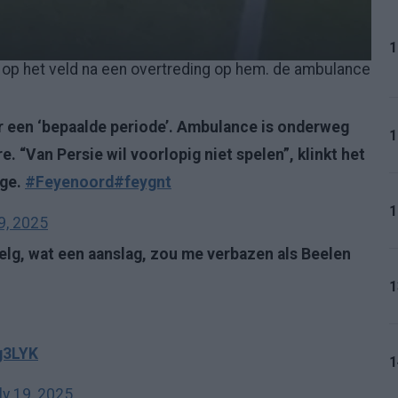
1
 op het veld na een overtreding op hem. de ambulance
s
or een ‘bepaalde periode’. Ambulance is onderweg
1
. “Van Persie wil voorlopig niet spelen”, klinkt het
age.
#Feyenoord
#feygnt
1
9, 2025
elg, wat een aanslag, zou me verbazen als Beelen
1
g3LYK
1
ly 19, 2025