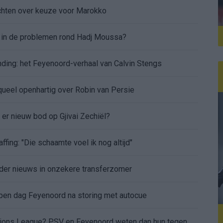
chten over keuze voor Marokko
d in de problemen rond Hadj Moussa?
nding: het Feyenoord-verhaal van Calvin Stengs
aqueel openhartig over Robin van Persie
t er nieuw bod op Gjivai Zechiël?
ffing: "Die schaamte voel ik nog altijd"
nder nieuws in onzekere transferzomer
 open dag Feyenoord na storing met autocue
Wanneer is de loting voor de Champions League? PSV en Feyenoord weten dan hun tegenstanders