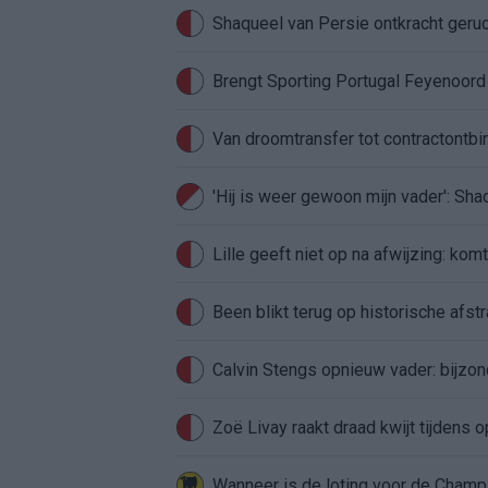
Shaqueel van Persie ontkracht geru
Brengt Sporting Portugal Feyenoor
Van droomtransfer tot contractontbi
'Hij is weer gewoon mijn vader': Sh
Lille geeft niet op na afwijzing: kom
Been blikt terug op historische afstra
Calvin Stengs opnieuw vader: bijzo
Zoë Livay raakt draad kwijt tijdens