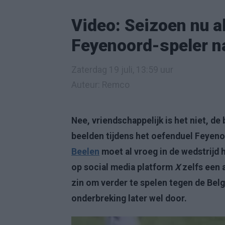
Video: Seizoen nu al
Feyenoord-speler na
Zaterdag 19 juli, 13:59 uur
Auteur: Remco
Nee, vriendschappelijk is het niet, d
beelden tijdens het oefenduel Feye
Beelen
moet al vroeg in de wedstrijd 
op social media platform
X
zelfs een 
zin om verder te spelen tegen de Belg
onderbreking later wel door.