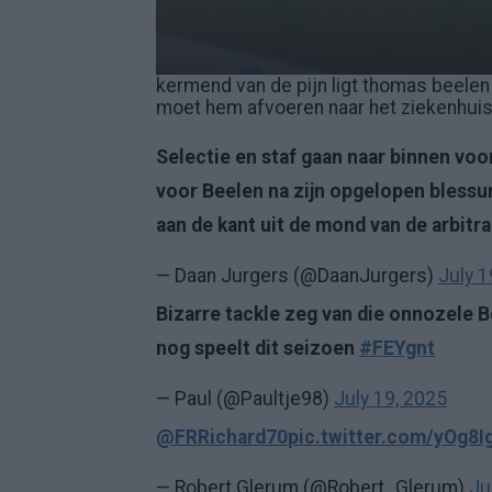
kermend van de pijn ligt thomas beelen
moet hem afvoeren naar het ziekenhui
Selectie en staf gaan naar binnen vo
voor Beelen na zijn opgelopen blessure
aan de kant uit de mond van de arbitr
— Daan Jurgers (@DaanJurgers)
July 1
Bizarre tackle zeg van die onnozele B
nog speelt dit seizoen
#FEYgnt
— Paul (@Paultje98)
July 19, 2025
@FRRichard70
pic.twitter.com/yOg8I
— Robert Glerum (@Robert_Glerum)
Ju