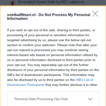
Dit verdient Dusan Tadic bij NEC: salaris en
contractdetails
voetbalflitsen.nl -
Do Not Process My Personal
Information
Ajax dicht bij komst Arokodare: huurdeal met
koopoptie van 22 miljoen
If you wish to opt-out of the sale, sharing to third parties, or
processing of your personal or sensitive information for
Ajax helpt Burnley uit de brand met afgeknipte
sokken na blunder met tenues
targeted advertising by us, please use the below opt-out
section to confirm your selection. Please note that after your
opt-out request is processed you may continue seeing
Hakim Ziyech verhuurt opnieuw luxe
interest-based ads based on personal information utilized by
appartement op Amsterdamse Zuidas
us or personal information disclosed to third parties prior to
your opt-out. You may separately opt-out of the further
Marcos Leonardo laat eerste indruk achter bij
disclosure of your personal information by third parties on the
Ajax: 'Hier gaan fans van genieten'
IAB’s list of downstream participants. This information may
also be disclosed by us to third parties on the
IAB’s List of
Downstream Participants
that may further disclose it to other
Resterend oefenprogramma Ajax: waar zijn de
third parties.
duels te zien
Personal Data Processing Opt Outs
Ajax groeit onder Míchel, maar transfermarkt