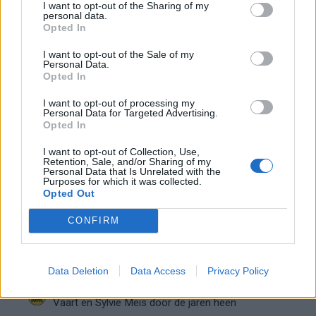
blijft cruciaal
I want to opt-out of the Sharing of my
personal data.
Opted In
Ajax-talent Mohamed Abdalla schrijft Europese
geschiedenis
I want to opt-out of the Sale of my
Personal Data.
Opted In
Shane Kluivert krijgt kans van Flick en begint in
de basis bij FC Barcelona
I want to opt-out of processing my
Personal Data for Targeted Advertising.
Opted In
Servische media vergelijken Ajax-talent Abdellah
I want to opt-out of Collection, Use,
Ouazane met Lionel Messi
Retention, Sale, and/or Sharing of my
Personal Data that Is Unrelated with the
Purposes for which it was collected.
Ajax zet grote stap richting volgende ronde na
Opted Out
ruime zege op Vojvodina
CONFIRM
Dusan Tadic kijkt met bijzondere gevoelens naar
Ajax - Vojvodina
Data Deletion
Data Access
Privacy Policy
Zo veranderde de relatie tussen Rafael van der
Vaart en Sylvie Meis door de jaren heen