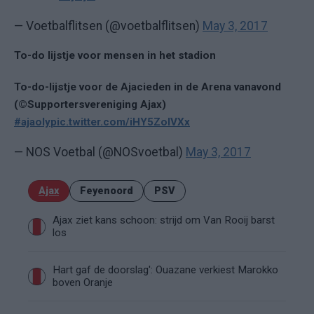
— Voetbalflitsen (@voetbalflitsen)
May 3, 2017
To-do lijstje voor mensen in het stadion
To-do-lijstje voor de Ajacieden in de Arena vanavond
(©Supportersvereniging Ajax)
#ajaoly
pic.twitter.com/iHY5ZolVXx
— NOS Voetbal (@NOSvoetbal)
May 3, 2017
Ajax
Feyenoord
PSV
Ajax ziet kans schoon: strijd om Van Rooij barst
los
Hart gaf de doorslag': Ouazane verkiest Marokko
boven Oranje