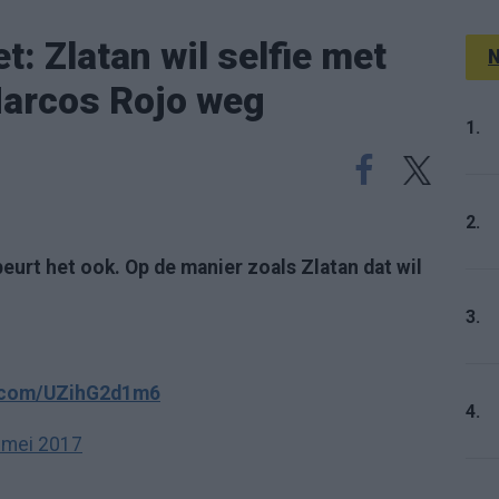
t: Zlatan wil selfie met
N
Marcos Rojo weg
1.
2.
ebeurt het ook. Op de manier zoals Zlatan dat wil
3.
r.com/UZihG2d1m6
4.
 mei 2017