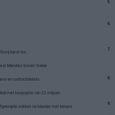
5.
6.
7.
Rooij barst los
kiest Marokko boven Oranje
8.
aris en contractdetails
rdeal met koopoptie van 22 miljoen
9.
 afgeknipte sokken na blunder met tenues