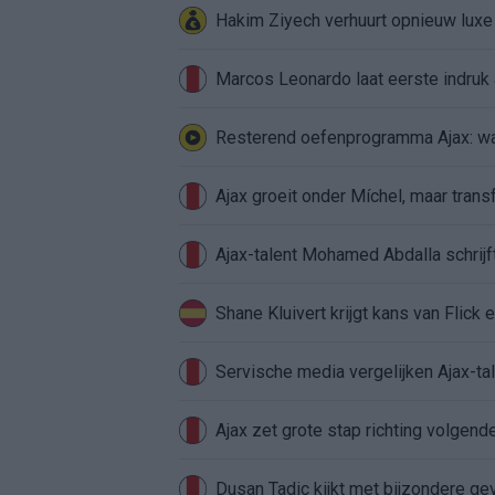
Hakim Ziyech verhuurt opnieuw lux
Marcos Leonardo laat eerste indruk a
Resterend oefenprogramma Ajax: waa
Ajax groeit onder Míchel, maar transf
Ajax-talent Mohamed Abdalla schrij
Shane Kluivert krijgt kans van Flick 
Servische media vergelijken Ajax-t
Ajax zet grote stap richting volgen
Dusan Tadic kijkt met bijzondere ge