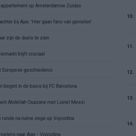
e appartement op Amsterdamse Zuidas
10.
chter bij Ajax: 'Hier gaan fans van genieten'
r zijn de duels te zien
11.
ermarkt blijft cruciaal
ft Europese geschiedenis
12.
en begint in de basis bij FC Barcelona
13.
alent Abdellah Ouazane met Lionel Messi
de ronde na ruime zege op Vojvodina
14.
voelens naar Ajax - Vojvodina