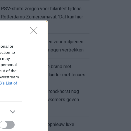
PSV-shirts zorgen voor hilariteit tijdens
Rotterdams Zomercarnaval: 'Dat kan hier
niet'
Feyenoord zet deur open voor miljoenen:
sonal or
Ueda en Hadj Moussa mogen vertrekken
ection to
ou may
 personal
Ajax helpt Burnley uit de brand met
out of the
afgeknipte sokken na blunder met tenues
 downstream
B’s List of
Feyenoord onder Van Bronckhorst nog
altijd ongeslagen: nieuwkomers geven
hoop
Hakim Ziyech verhuurt opnieuw luxe