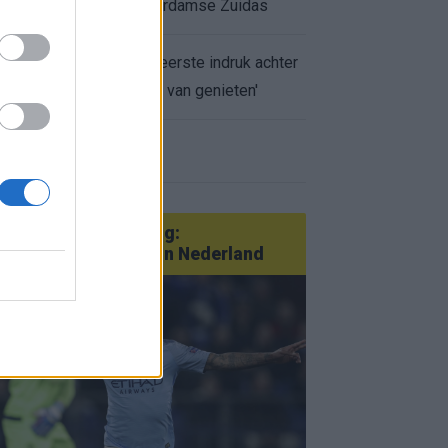
appartement op Amsterdamse Zuidas
Marcos Leonardo laat eerste indruk achter
bij Ajax: 'Hier gaan fans van genieten'
r nieuws
an Götze tot Sterling:
tatementtransfers in Nederland