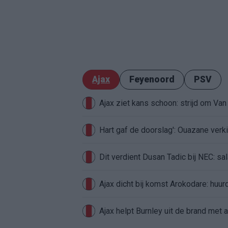
Ajax
Feyenoord
PSV
Ajax ziet kans schoon: strijd om Van 
Hart gaf de doorslag': Ouazane ver
Dit verdient Dusan Tadic bij NEC: sal
Ajax dicht bij komst Arokodare: huu
Ajax helpt Burnley uit de brand met