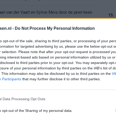
ael van der Vaart en Sylvie Meis door de jaren heen
15.
el voor Ajax en FC Twente in Europa
tsen.nl -
Do Not Process My Personal Information
 bondscoach: "Kampioen met Jong Ajax"
16.
to opt-out of the sale, sharing to third parties, or processing of your per
formation for targeted advertising by us, please use the below opt-out s
r selection. Please note that after your opt-out request is processed y
n schrijft geschiedenis met rode kaart in WK-finale
eing interest-based ads based on personal information utilized by us or
17.
disclosed to third parties prior to your opt-out. You may separately opt-
e League? Dit zijn de belangrijke data
losure of your personal information by third parties on the IAB’s list of
. This information may also be disclosed by us to third parties on the
IA
Participants
that may further disclose it to other third parties.
isie-terugkeer: NEC onderzoekt komst van Ajax-icoon
18.
l Data Processing Opt Outs
o opt-out of the Sharing of my personal data.
19.