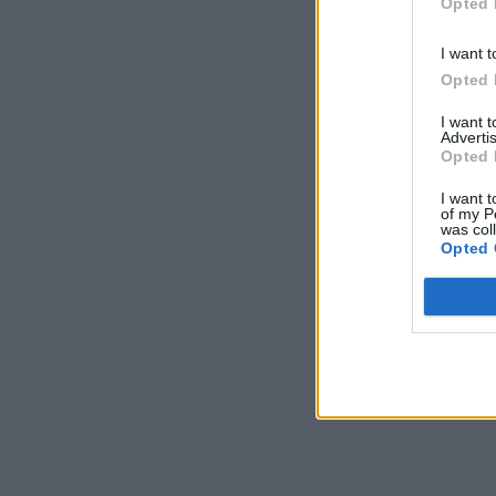
Opted 
I want t
Opted 
I want 
Advertis
Opted 
I want t
of my P
was col
Opted 