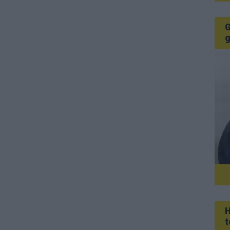
G
g
H
t