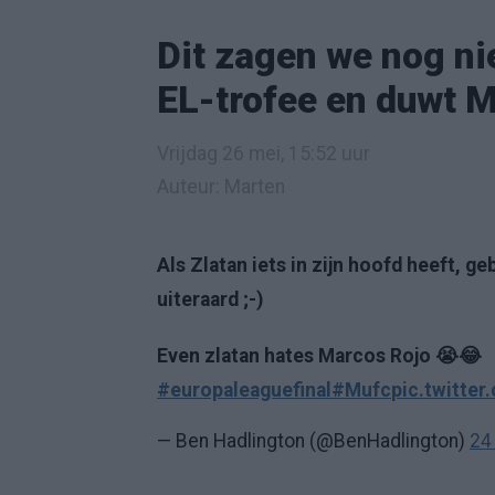
Dit zagen we nog nie
EL-trofee en duwt 
Vrijdag 26 mei, 15:52 uur
Auteur: Marten
Als Zlatan iets in zijn hoofd heeft, g
uiteraard ;-)
Even zlatan hates Marcos Rojo 😭😂
#europaleaguefinal
#Mufc
pic.twitte
— Ben Hadlington (@BenHadlington)
24