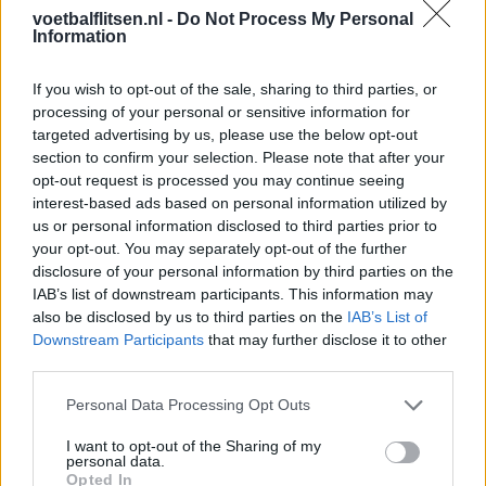
koopoptie van 22 miljoen
voetbalflitsen.nl -
Do Not Process My Personal
Information
Ajax helpt Burnley uit de brand met afgeknipte
sokken na blunder met tenues
If you wish to opt-out of the sale, sharing to third parties, or
processing of your personal or sensitive information for
targeted advertising by us, please use the below opt-out
Hakim Ziyech verhuurt opnieuw luxe
section to confirm your selection. Please note that after your
appartement op Amsterdamse Zuidas
opt-out request is processed you may continue seeing
interest-based ads based on personal information utilized by
Marcos Leonardo laat eerste indruk achter bij
us or personal information disclosed to third parties prior to
Ajax: 'Hier gaan fans van genieten'
your opt-out. You may separately opt-out of the further
disclosure of your personal information by third parties on the
IAB’s list of downstream participants. This information may
Resterend oefenprogramma Ajax: waar zijn de
duels te zien
also be disclosed by us to third parties on the
IAB’s List of
Downstream Participants
that may further disclose it to other
third parties.
Ajax groeit onder Míchel, maar transfermarkt
blijft cruciaal
Personal Data Processing Opt Outs
I want to opt-out of the Sharing of my
Ajax-talent Mohamed Abdalla schrijft Europese
personal data.
geschiedenis
Opted In