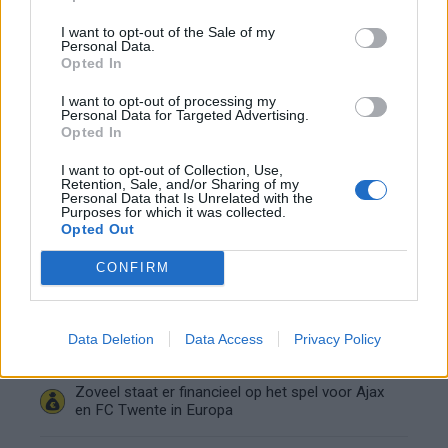
I want to opt-out of the Sale of my
Shane Kluivert krijgt kans van Flick en begint in
Personal Data.
de basis bij FC Barcelona
Opted In
I want to opt-out of processing my
Servische media vergelijken Ajax-talent Abdellah
Personal Data for Targeted Advertising.
Ouazane met Lionel Messi
Opted In
I want to opt-out of Collection, Use,
Ajax zet grote stap richting volgende ronde na
Retention, Sale, and/or Sharing of my
ruime zege op Vojvodina
Personal Data that Is Unrelated with the
Purposes for which it was collected.
Opted Out
Dusan Tadic kijkt met bijzondere gevoelens naar
Ajax - Vojvodina
CONFIRM
Zo veranderde de relatie tussen Rafael van der
Vaart en Sylvie Meis door de jaren heen
Data Deletion
Data Access
Privacy Policy
Zoveel staat er financieel op het spel voor Ajax
en FC Twente in Europa