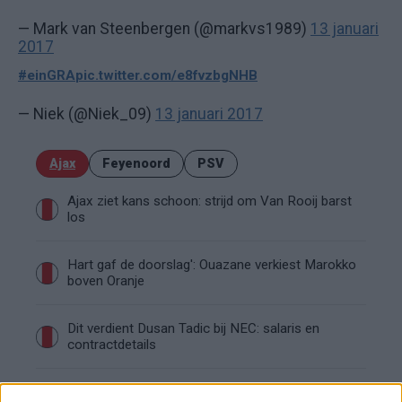
— Mark van Steenbergen (@markvs1989)
13 januari
2017
#einGRA
pic.twitter.com/e8fvzbgNHB
— Niek (@Niek_09)
13 januari 2017
Ajax
Feyenoord
PSV
Ajax ziet kans schoon: strijd om Van Rooij barst
los
Hart gaf de doorslag': Ouazane verkiest Marokko
boven Oranje
Dit verdient Dusan Tadic bij NEC: salaris en
contractdetails
Ajax dicht bij komst Arokodare: huurdeal met