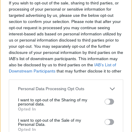
niet tactisch, maar taalkundig
If you wish to opt-out of the sale, sharing to third parties, or
processing of your personal or sensitive information for
targeted advertising by us, please use the below opt-out
Transferclausule Joey Veerman uitgelegd: voor
section to confirm your selection. Please note that after your
dit bedrag kan PSV'er vertrekken
opt-out request is processed you may continue seeing
interest-based ads based on personal information utilized by
Dit ziet de Belgische voetbalbond in Mark van
us or personal information disclosed to third parties prior to
Bommel als nieuwe bondscoach
your opt-out. You may separately opt-out of the further
disclosure of your personal information by third parties on the
Nieuw spoor voor PSV: Kostic duikt op als
IAB’s list of downstream participants. This information may
serieuze optie
also be disclosed by us to third parties on the
IAB’s List of
Downstream Participants
that may further disclose it to other
third parties.
Italiaanse media: Perisic wacht op telefoontje
van Internazionale
Personal Data Processing Opt Outs
I want to opt-out of the Sharing of my
Bosz wil niets weten van Oranje: PSV-trainer
personal data.
kapt interview abrupt af
Opted In
Wanneer is de loting voor de Champions
I want to opt-out of the Sale of my
League? PSV en Feyenoord weten dan hun
Personal Data.
tegenstanders
Opted In