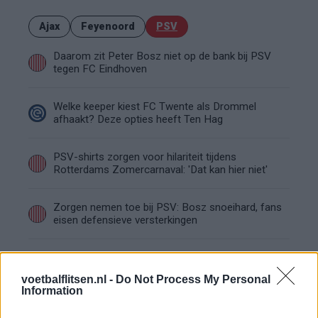
Ajax
Feyenoord
PSV
Daarom zit Peter Bosz niet op de bank bij PSV
tegen FC Eindhoven
Welke keeper kiest FC Twente als Drommel
afhaakt? Deze opties heeft Ten Hag
PSV-shirts zorgen voor hilariteit tijdens
Rotterdams Zomercarnaval: 'Dat kan hier niet'
Zorgen nemen toe bij PSV: Bosz snoeihard, fans
eisen defensieve versterkingen
Ooit de toekomst van PSV, nu op weg naar de
uitgang: het verhaal van Babadi
voetbalflitsen.nl -
Do Not Process My Personal
Information
Van Bommel begint bij België met achterstand: