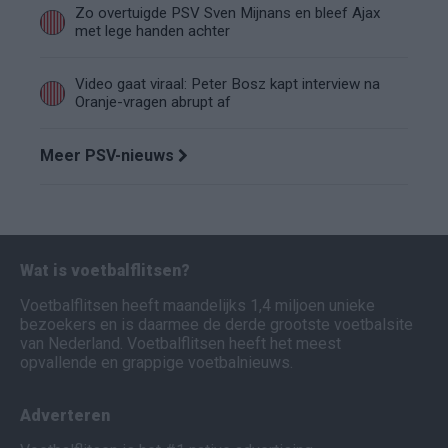
Zo overtuigde PSV Sven Mijnans en bleef Ajax
met lege handen achter
Video gaat viraal: Peter Bosz kapt interview na
Oranje-vragen abrupt af
Meer PSV-nieuws
Wat is voetbalflitsen?
Voetbalflitsen heeft maandelijks 1,4 miljoen unieke
bezoekers en is daarmee de derde grootste voetbalsite
van Nederland. Voetbalflitsen heeft het meest
opvallende en grappige voetbalnieuws.
Adverteren