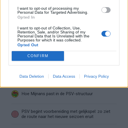
I want to opt-out of processing my
Zo verliep de carrière van Armando Obispo bij
Personal Data for Targeted Advertising.
PSV
Opted In
I want to opt-out of Collection, Use,
Ajax en PSV strijden om Braziliaans talent met
Retention, Sale, and/or Sharing of my
afkoopclausule van 80 miljoen
Personal Data that Is Unrelated with the
Purposes for which it was collected.
Opted Out
Joey Veerman verkoopt woning in Eindhoven
voor bedrag boven de vraagprijs
CONFIRM
Bizarre wending bij PSV: speler krijgt rood en
mag tóch verder
Data Deletion
Data Access
Privacy Policy
Hoe Mijnans past in de PSV-structuur
PSV begint voorbereiding met gelijkspel: zo ziet
de route naar het nieuwe seizoen eruit