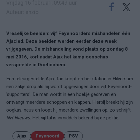
Vrijdag 16 februari, 09:49 uur
Auteur: enzio
Vreselijke beelden: vijf Feyenoorders mishandelen één
Ajacied. Deze beelden werden eerder deze week
vrijgegeven. De mishandeling vond plaats op zondag 8
mei 2016, kort nadat Ajax het kampioenschap
verspeelde in Doetinchem.
Een teleurgestelde Ajax-fan koopt op het station in Hilversum
een zakje drop als hij wordt opgevangen door vijf Feyenoord-
'supporters'. De man wordt in een hoekje gedreven en
ontvangt meerdere schoppen en klappen. Hierbij breekt hij zijn
oogkas, neus en loopt hij meerdere zwellingen op, zo schrijft
NH Nieuws
. Het vijftal is inmiddels bekend bij de politie.
Ajax
Feyenoord
PSV