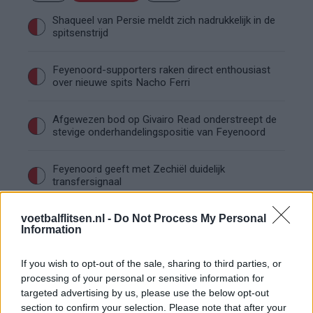
Shaqueel van Persie meldt zich nadrukkelijk in de
spitsenstrijd
Feyenoord-supporters raken direct enthousiast
over nieuwe spits Nacho Ferri
Afgewezen bod op Givairo Read onderstreept de
stevige onderhandelingspositie van Feyenoord
Feyenoord geeft met Zechiël duidelijk
transfersignaal
voetbalflitsen.nl -
Do Not Process My Personal
Staf Van Bronckhorst rond: nu nog de selectie
Information
If you wish to opt-out of the sale, sharing to third parties, or
Feyenoord lost met nieuwe controleur direct
processing of your personal or sensitive information for
groot probleem van vorig seizoen op
targeted advertising by us, please use the below opt-out
section to confirm your selection. Please note that after your