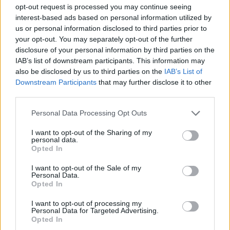
Feyenoord begint voorbereiding overtuigend: zo
opt-out request is processed you may continue seeing
ziet de route naar de seizoensstart eruit
interest-based ads based on personal information utilized by
us or personal information disclosed to third parties prior to
your opt-out. You may separately opt-out of the further
Givairo Read spreekt zich uit over Feyenoord-
toekomst: 'Het kan nog alle kanten op'
disclosure of your personal information by third parties on the
IAB’s list of downstream participants. This information may
also be disclosed by us to third parties on the
IAB’s List of
Feyenoord zoekt nieuwe nummer één na
Downstream Participants
that may further disclose it to other
dreigend vertrek Wellenreuther
third parties.
Feyenoord doet voorstel aan beoogde nieuwe
Personal Data Processing Opt Outs
eerste keeper
I want to opt-out of the Sharing of my
personal data.
Opted In
Saoedische topclub maakt werk van Hadj
Moussa: Feyenoord wacht op bod
I want to opt-out of the Sale of my
Personal Data.
Opted In
Mats Deijl neemt definitief afscheid van
Deventer: Feyenoorder zet woning te koop
I want to opt-out of processing my
Personal Data for Targeted Advertising.
Opted In
Van Beukering haalt hard uit na opmerkingen