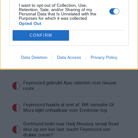
over zijn gewicht
I want to opt-out of Collection, Use,
Retention, Sale, and/or Sharing of my
Personal Data that Is Unrelated with the
Overzicht: Zo presteren de Feyenoord-spelers
Purposes for which it was collected.
op het WK 2026
Opted Out
CONFIRM
Feyenoord begint aan nieuw tijdperk: programma
richting seizoenstart
Data Deletion
Data Access
Privacy Policy
Rigaux verzet meteen bergen bij Feyenoord: lef
of overmoed?
Feyenoord gebruikt Ajax-talenten voor nieuwe
route
Feyenoord haakte al snel af: WK-sensatie Gil
Mora blijkt onhaalbaar voor Eredivisie-top
Dortmund lonkt naar Hadj Moussa, terwijl Read
deur op een kier laat: wacht Feyenoord een
drukke zomer?