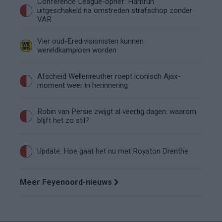
Conference League-ophef: Hamrun
uitgeschakeld na omstreden strafschop zonder
VAR
Vier oud-Eredivisionisten kunnen
wereldkampioen worden
Afscheid Wellenreuther roept iconisch Ajax-
moment weer in herinnering
Robin van Persie zwijgt al veertig dagen: waarom
blijft het zo stil?
Update: Hoe gaat het nu met Royston Drenthe
Meer Feyenoord-nieuws