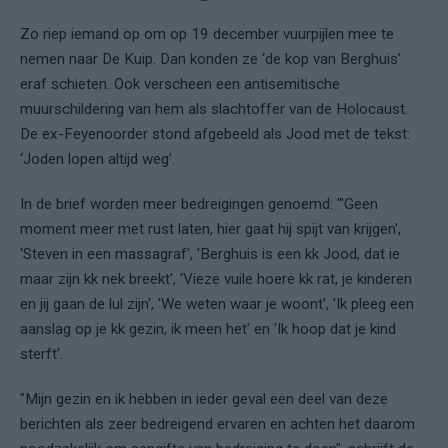
Zo riep iemand op om op 19 december vuurpijlen mee te
nemen naar De Kuip. Dan konden ze ‘de kop van Berghuis’
eraf schieten. Ook verscheen een antisemitische
muurschildering van hem als slachtoffer van de Holocaust.
De ex-Feyenoorder stond afgebeeld als Jood met de tekst:
‘Joden lopen altijd weg’.
In de brief worden meer bedreigingen genoemd: "'Geen
moment meer met rust laten, hier gaat hij spijt van krijgen',
'Steven in een massagraf', 'Berghuis is een kk Jood, dat ie
maar zijn kk nek breekt', 'Vieze vuile hoere kk rat, je kinderen
en jij gaan de lul zijn', 'We weten waar je woont', 'Ik pleeg een
aanslag op je kk gezin, ik meen het' en 'Ik hoop dat je kind
sterft'.
"Mijn gezin en ik hebben in ieder geval een deel van deze
berichten als zeer bedreigend ervaren en achten het daarom