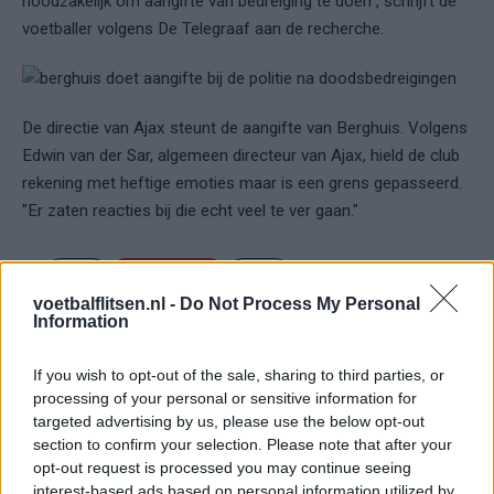
noodzakelijk om aangifte van bedreiging te doen", schrijft de
voetballer volgens De Telegraaf aan de recherche.
De directie van Ajax steunt de aangifte van Berghuis. Volgens
Edwin van der Sar, algemeen directeur van Ajax, hield de club
rekening met heftige emoties maar is een grens gepasseerd.
"Er zaten reacties bij die echt veel te ver gaan."
Ajax
Feyenoord
PSV
voetbalflitsen.nl -
Do Not Process My Personal
Fraser begint aan nieuwe uitdaging: oud-
Information
Feyenoorder tekent als bondscoach
If you wish to opt-out of the sale, sharing to third parties, or
Kan Givairo Read de duurste verdediger ooit van
processing of your personal or sensitive information for
Feyenoord worden? Deze records liggen binnen
targeted advertising by us, please use the below opt-out
bereik
section to confirm your selection. Please note that after your
opt-out request is processed you may continue seeing
Van Bronckhorst voert druk op: Feyenoord wil op
interest-based ads based on personal information utilized by