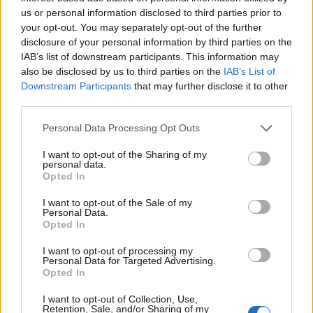
deze twee posities nog versterken
us or personal information disclosed to third parties prior to
your opt-out. You may separately opt-out of the further
Feyenoord incasseert miljoenen: transfer Leo
disclosure of your personal information by third parties on the
Sauer naar Stuttgart bijna rond
IAB’s list of downstream participants. This information may
also be disclosed by us to third parties on the
IAB’s List of
Downstream Participants
that may further disclose it to other
Feyenoord zet deur open voor miljoenen: Ueda
third parties.
en Hadj Moussa mogen vertrekken
Personal Data Processing Opt Outs
Feyenoord sluit voorbereiding bijna af: dit staat
er nog op het programma
I want to opt-out of the Sharing of my
personal data.
Opted In
Shaqueel van Persie ontkracht geruchten over
keuze voor Marokko
I want to opt-out of the Sale of my
Personal Data.
Opted In
Brengt Sporting Portugal Feyenoord in de
problemen rond Hadj Moussa?
I want to opt-out of processing my
Personal Data for Targeted Advertising.
Opted In
Van droomtransfer tot contractontbinding: het
I want to opt-out of Collection, Use,
Feyenoord-verhaal van Calvin Stengs
Retention, Sale, and/or Sharing of my