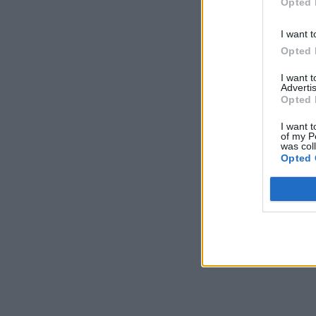
Opted 
I want t
Opted 
I want 
Advertis
Opted 
I want t
of my P
was col
Opted 