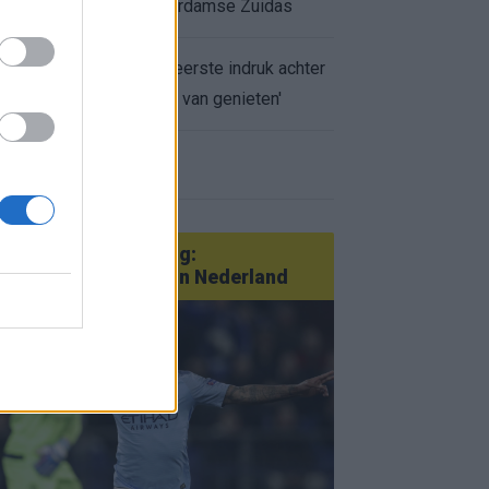
appartement op Amsterdamse Zuidas
Marcos Leonardo laat eerste indruk achter
bij Ajax: 'Hier gaan fans van genieten'
r nieuws
an Götze tot Sterling:
tatementtransfers in Nederland