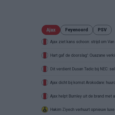
Ajax
Feyenoord
PSV
Ajax ziet kans schoon: strijd om Van 
Hart gaf de doorslag': Ouazane ver
Dit verdient Dusan Tadic bij NEC: sal
Ajax dicht bij komst Arokodare: huu
Ajax helpt Burnley uit de brand met
Hakim Ziyech verhuurt opnieuw lux