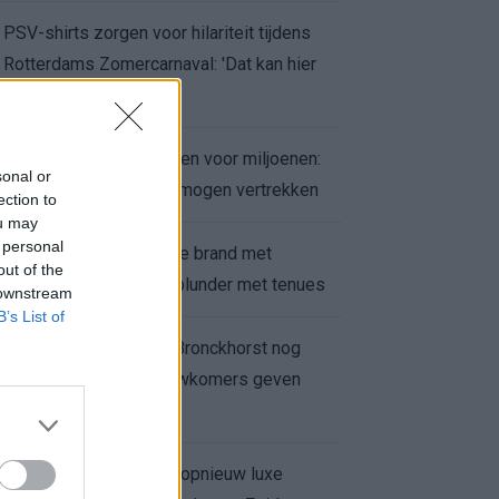
PSV-shirts zorgen voor hilariteit tijdens
Rotterdams Zomercarnaval: 'Dat kan hier
niet'
Feyenoord zet deur open voor miljoenen:
sonal or
Ueda en Hadj Moussa mogen vertrekken
ection to
ou may
 personal
Ajax helpt Burnley uit de brand met
out of the
afgeknipte sokken na blunder met tenues
 downstream
B’s List of
Feyenoord onder Van Bronckhorst nog
altijd ongeslagen: nieuwkomers geven
hoop
Hakim Ziyech verhuurt opnieuw luxe