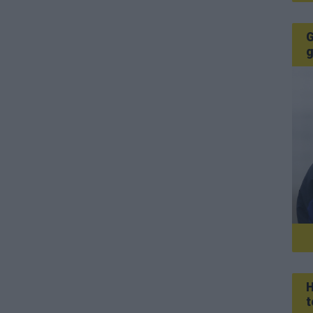
G
g
H
t