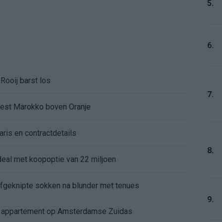
5.
6.
Rooij barst los
7.
kiest Marokko boven Oranje
aris en contractdetails
8.
rdeal met koopoptie van 22 miljoen
 afgeknipte sokken na blunder met tenues
9.
e appartement op Amsterdamse Zuidas