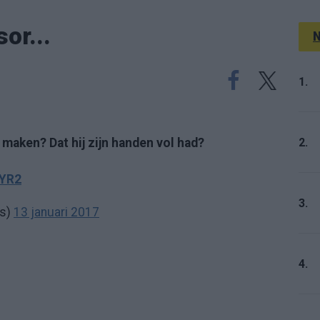
or...
N
1.
2.
 maken? Dat hij zijn handen vol had?
KYR2
3.
es)
13 januari 2017
4.