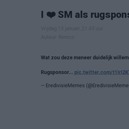
I ❤️ SM als rugspons
Vrijdag 13 januari, 21:45 uur
Auteur: Remco
Wat zou deze meneer duidelijk willem
Rugsponsor...
pic.twitter.com/t1IrI2
— EredivisieMemes (@EredivisieMem