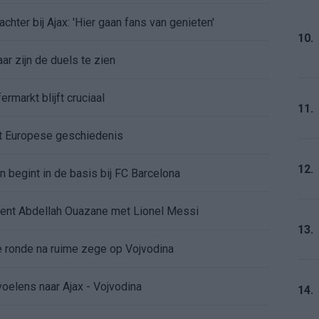
chter bij Ajax: 'Hier gaan fans van genieten'
10.
r zijn de duels te zien
ermarkt blijft cruciaal
11.
ft Europese geschiedenis
12.
en begint in de basis bij FC Barcelona
alent Abdellah Ouazane met Lionel Messi
13.
de ronde na ruime zege op Vojvodina
voelens naar Ajax - Vojvodina
14.