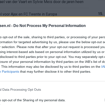
ael van der Vaart en Sylvie Meis door de jaren heen
15.
el voor Ajax en FC Twente in Europa
tsen.nl -
Do Not Process My Personal Information
 bondscoach: "Kampioen met Jong Ajax"
16.
to opt-out of the sale, sharing to third parties, or processing of your per
n schrijft geschiedenis met rode kaart in WK-finale
formation for targeted advertising by us, please use the below opt-out s
r selection. Please note that after your opt-out request is processed y
e League? Dit zijn de belangrijke data
eing interest-based ads based on personal information utilized by us or
17.
disclosed to third parties prior to your opt-out. You may separately opt-
losure of your personal information by third parties on the IAB’s list of
isie-terugkeer: NEC onderzoekt komst van Ajax-icoon
. This information may also be disclosed by us to third parties on the
IA
Participants
that may further disclose it to other third parties.
18.
l Data Processing Opt Outs
o opt-out of the Sharing of my personal data.
19.