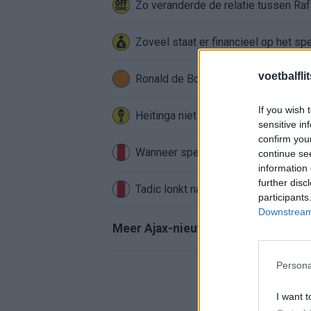
Zo veranderde de relatie tussen Raf
Zoveel staat er financieel op het sp
voetbalfli
Ronald de Boer noemt Reiziger als
If you wish 
Heitinga niet langer alleen: Argentij
sensitive in
confirm you
Wanneer speelt Ajax in de Conferenc
continue se
information 
further disc
Tadic lonkt naar verrassende Erediv
participants
Downstream 
Meer Ajax-nieuws
Persona
I want t