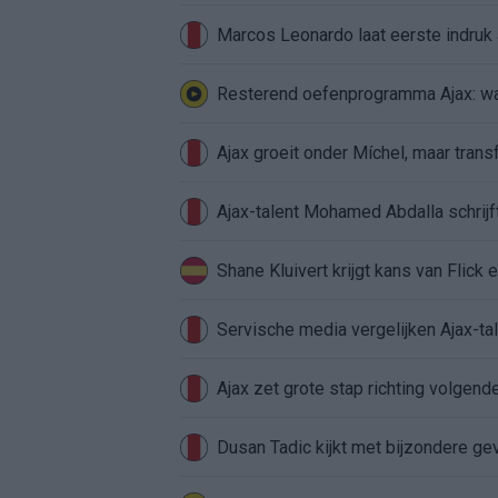
Marcos Leonardo laat eerste indruk a
Resterend oefenprogramma Ajax: waa
Ajax groeit onder Míchel, maar transf
Ajax-talent Mohamed Abdalla schrij
Shane Kluivert krijgt kans van Flick 
Servische media vergelijken Ajax-t
Ajax zet grote stap richting volgen
Dusan Tadic kijkt met bijzondere ge