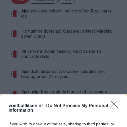
Ajax ziet kans schoon: strijd om Van Rooij barst
los
Hart gaf de doorslag': Ouazane verkiest Marokko
boven Oranje
Dit verdient Dusan Tadic bij NEC: salaris en
contractdetails
Ajax dicht bij komst Arokodare: huurdeal met
koopoptie van 22 miljoen
Ajax helpt Burnley uit de brand met afgeknipte
sokken na blunder met tenues
voetbalflitsen.nl -
Do Not Process My Personal
Information
Hakim Ziyech verhuurt opnieuw luxe
appartement op Amsterdamse Zuidas
If you wish to opt-out of the sale, sharing to third parties, or