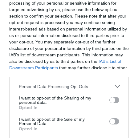
processing of your personal or sensitive information for
Marcos Leonardo laat eerste indruk achter bij
targeted advertising by us, please use the below opt-out
Ajax: 'Hier gaan fans van genieten'
section to confirm your selection. Please note that after your
opt-out request is processed you may continue seeing
Resterend oefenprogramma Ajax: waar zijn de
interest-based ads based on personal information utilized by
duels te zien
us or personal information disclosed to third parties prior to
your opt-out. You may separately opt-out of the further
disclosure of your personal information by third parties on the
Ajax groeit onder Míchel, maar transfermarkt
blijft cruciaal
IAB’s list of downstream participants. This information may
also be disclosed by us to third parties on the
IAB’s List of
Downstream Participants
that may further disclose it to other
Ajax-talent Mohamed Abdalla schrijft Europese
third parties.
geschiedenis
Personal Data Processing Opt Outs
Shane Kluivert krijgt kans van Flick en begint in
de basis bij FC Barcelona
I want to opt-out of the Sharing of my
personal data.
Opted In
Servische media vergelijken Ajax-talent Abdellah
I want to opt-out of the Sale of my
Ouazane met Lionel Messi
Personal Data.
Opted In
Ajax zet grote stap richting volgende ronde na