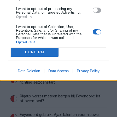
Saoedische topclub maakt werk van Hadj
Moussa: Feyenoord wacht op bod
I want to opt-out of processing my
Personal Data for Targeted Advertising.
Opted In
Mats Deijl neemt definitief afscheid van
Deventer: Feyenoorder zet woning te koop
I want to opt-out of Collection, Use,
Retention, Sale, and/or Sharing of my
Personal Data that Is Unrelated with the
Purposes for which it was collected.
Van Beukering haalt hard uit na opmerkingen
Opted Out
over zijn gewicht
CONFIRM
Overzicht: Zo presteren de Feyenoord-spelers
op het WK 2026
Data Deletion
Data Access
Privacy Policy
Feyenoord begint aan nieuw tijdperk: programma
richting seizoenstart
Rigaux verzet meteen bergen bij Feyenoord: lef
of overmoed?
Feyenoord gebruikt Ajax-talenten voor nieuwe