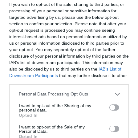
If you wish to opt-out of the sale, sharing to third parties, or
processing of your personal or sensitive information for
Staf Van Bronckhorst rond: nu nog de selectie
targeted advertising by us, please use the below opt-out
section to confirm your selection. Please note that after your
opt-out request is processed you may continue seeing
Feyenoord lost met nieuwe controleur direct
interest-based ads based on personal information utilized by
groot probleem van vorig seizoen op
us or personal information disclosed to third parties prior to
your opt-out. You may separately opt-out of the further
Feyenoord begint voorbereiding overtuigend: zo
disclosure of your personal information by third parties on the
ziet de route naar de seizoensstart eruit
IAB’s list of downstream participants. This information may
also be disclosed by us to third parties on the
IAB’s List of
Downstream Participants
that may further disclose it to other
Givairo Read spreekt zich uit over Feyenoord-
toekomst: 'Het kan nog alle kanten op'
third parties.
Personal Data Processing Opt Outs
Feyenoord zoekt nieuwe nummer één na
dreigend vertrek Wellenreuther
I want to opt-out of the Sharing of my
personal data.
Opted In
Feyenoord doet voorstel aan beoogde nieuwe
eerste keeper
I want to opt-out of the Sale of my
Personal Data.
Opted In