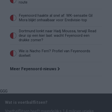
route
Feyenoord haakte al snel af: WK-sensatie Gil
Mora blijkt onhaalbaar voor Eredivisie-top
Dortmund lonkt naar Hadj Moussa, terwijl Read
deur op een kier laat: wacht Feyenoord een
drukke zomer?
Wie is Nacho Ferri? Profiel van Feyenoords
doelwit
Meer Feyenoord-nieuws
GGG
Wat is voetbalflitsen?
Voetbalflitsen heeft maandelijks 1,4 miljoen unieke