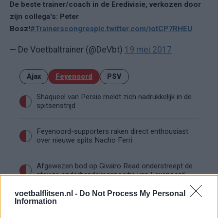
De beste trainer/coach in de Eredivisie, verkozen door
zijn collega's: Peter
Bosz!
#Trainerscongres
pic.twitter.com/iotCP7RHEU
— De Voetbaltrainer (@DeVbt)
19 mei 2017
Ajax
Feyenoord
PSV
Shaqueel van Persie meldt zich nadrukkelijk in de
spitsenstrijd
Feyenoord-supporters raken direct enthousiast
over nieuwe spits Nacho Ferri
Afgewezen bod op Givairo Read onderstreept de
stevige onderhandelingspositie van Feyenoord
voetbalflitsen.nl -
Do Not Process My Personal
Feyenoord geeft met Zechiël duidelijk
Information
transfersignaal