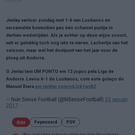
Jenlay verloor zondag met 1-6 van Lusitanos en
verzamelde bovendien pas één schamel puntje in
dertien wedstrijden. Als je echter op deze wijze scoort,
valt er gelukkig toch nog iets te vieren. Lachertje van het
seizoen, maar wel het doelpunt van het jaar voor de
ploeg uit Andorra.
O Jenlai tem UM PONTO em 13 jogos pela Liga de
Andorra. Levou 6-1 do Lusitanos, com este golaço do
Manuel Riera
pic.twitter.com/y4Jck1wrBZ
— Non Sense Football (@NSenseFootball)
23 januari
2017
Ajax
Feyenoord
PSV
Ajax ziet kans schoon: strijd om Van Rooij barst