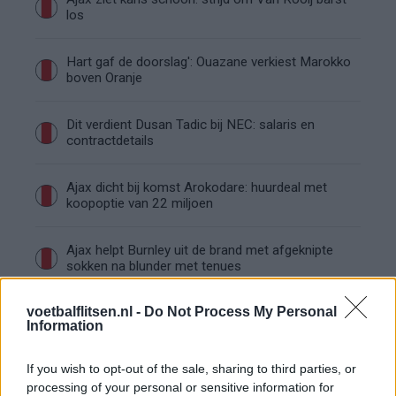
los
Hart gaf de doorslag': Ouazane verkiest Marokko
boven Oranje
Dit verdient Dusan Tadic bij NEC: salaris en
contractdetails
Ajax dicht bij komst Arokodare: huurdeal met
koopoptie van 22 miljoen
Ajax helpt Burnley uit de brand met afgeknipte
sokken na blunder met tenues
voetbalflitsen.nl -
Hakim Ziyech verhuurt opnieuw luxe
Do Not Process My Personal
Information
appartement op Amsterdamse Zuidas
If you wish to opt-out of the sale, sharing to third parties, or
Marcos Leonardo laat eerste indruk achter bij
processing of your personal or sensitive information for
Ajax: 'Hier gaan fans van genieten'