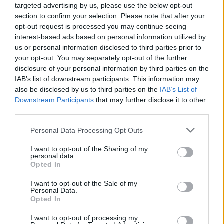
targeted advertising by us, please use the below opt-out
section to confirm your selection. Please note that after your
Resterend oefenprogramma Ajax: waar zijn de
opt-out request is processed you may continue seeing
duels te zien
interest-based ads based on personal information utilized by
us or personal information disclosed to third parties prior to
your opt-out. You may separately opt-out of the further
Ajax groeit onder Míchel, maar transfermarkt
blijft cruciaal
disclosure of your personal information by third parties on the
IAB’s list of downstream participants. This information may
also be disclosed by us to third parties on the
IAB’s List of
Ajax-talent Mohamed Abdalla schrijft Europese
Downstream Participants
that may further disclose it to other
geschiedenis
third parties.
Shane Kluivert krijgt kans van Flick en begint in
Personal Data Processing Opt Outs
de basis bij FC Barcelona
I want to opt-out of the Sharing of my
personal data.
Opted In
Servische media vergelijken Ajax-talent Abdellah
Ouazane met Lionel Messi
I want to opt-out of the Sale of my
Personal Data.
Opted In
Ajax zet grote stap richting volgende ronde na
ruime zege op Vojvodina
I want to opt-out of processing my