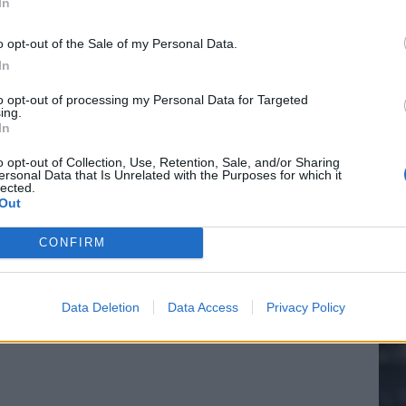
In
o opt-out of the Sale of my Personal Data.
n schrijft geschiedenis met rode kaart in WK-finale
In
20.
e League? Dit zijn de belangrijke data
to opt-out of processing my Personal Data for Targeted
ing.
In
Mee
isie-terugkeer: NEC onderzoekt komst van Ajax-icoon
o opt-out of Collection, Use, Retention, Sale, and/or Sharing
ersonal Data that Is Unrelated with the Purposes for which it
lected.
Out
V
s
CONFIRM
Data Deletion
Data Access
Privacy Policy