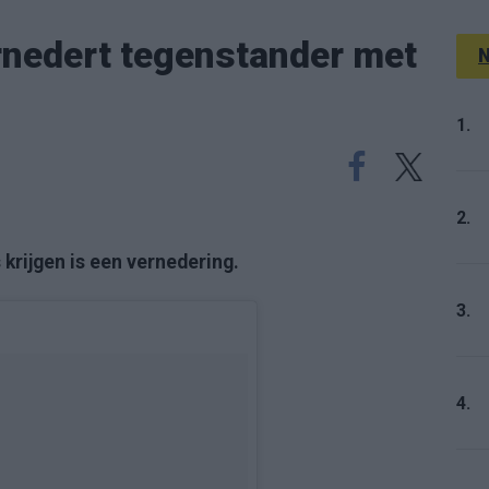
rnedert tegenstander met
N
1.
2.
 krijgen is een vernedering.
3.
4.