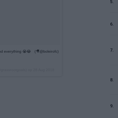
5.
6.
7.
and everything 😭😂⠀ (🎥@boleirofc)
grassrootgoals) op
28 Aug 2018 om 7:15 (PDT)
8.
9.