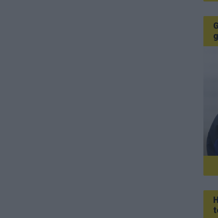
G
g
H
t