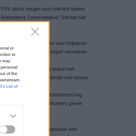
PSV-shirts zorgen voor hilariteit tijdens
Rotterdams Zomercarnaval: 'Dat kan hier
niet'
Feyenoord zet deur open voor miljoenen:
sonal or
Ueda en Hadj Moussa mogen vertrekken
ection to
ou may
 personal
Ajax helpt Burnley uit de brand met
out of the
afgeknipte sokken na blunder met tenues
 downstream
B’s List of
Feyenoord onder Van Bronckhorst nog
altijd ongeslagen: nieuwkomers geven
hoop
Hakim Ziyech verhuurt opnieuw luxe