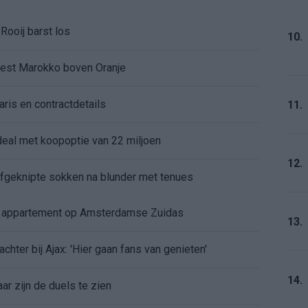
Rooij barst los
10.
kiest Marokko boven Oranje
aris en contractdetails
11.
rdeal met koopoptie van 22 miljoen
12.
 afgeknipte sokken na blunder met tenues
e appartement op Amsterdamse Zuidas
13.
chter bij Ajax: 'Hier gaan fans van genieten'
14.
r zijn de duels te zien