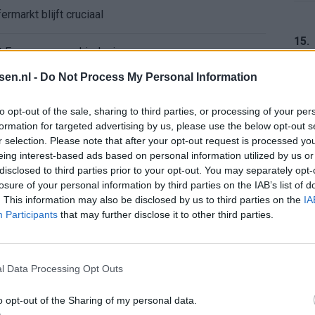
ermarkt blijft cruciaal
15.
ft Europese geschiedenis
tsen.nl -
Do Not Process My Personal Information
en begint in de basis bij FC Barcelona
16.
to opt-out of the sale, sharing to third parties, or processing of your per
alent Abdellah Ouazane met Lionel Messi
formation for targeted advertising by us, please use the below opt-out s
r selection. Please note that after your opt-out request is processed y
eing interest-based ads based on personal information utilized by us or
de ronde na ruime zege op Vojvodina
17.
disclosed to third parties prior to your opt-out. You may separately opt-
losure of your personal information by third parties on the IAB’s list of
. This information may also be disclosed by us to third parties on the
IA
voelens naar Ajax - Vojvodina
Participants
that may further disclose it to other third parties.
ael van der Vaart en Sylvie Meis door de jaren heen
18.
l Data Processing Opt Outs
el voor Ajax en FC Twente in Europa
o opt-out of the Sharing of my personal data.
19.
 bondscoach: "Kampioen met Jong Ajax"