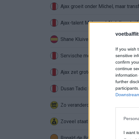
Ajax groeit onder Míchel, maar transf
Ajax-talent Mohamed Abdalla schrij
voetbalfli
Shane Kluivert krijgt kans van Flick 
If you wish 
Servische media vergelijken Ajax-t
sensitive in
confirm you
continue se
Ajax zet grote stap richting volgen
information 
further disc
participants
Dusan Tadic kijkt met bijzondere ge
Downstream 
Zo veranderde de relatie tussen Raf
Persona
Zoveel staat er financieel op het sp
I want t
Ronald de Boer noemt Reiziger als