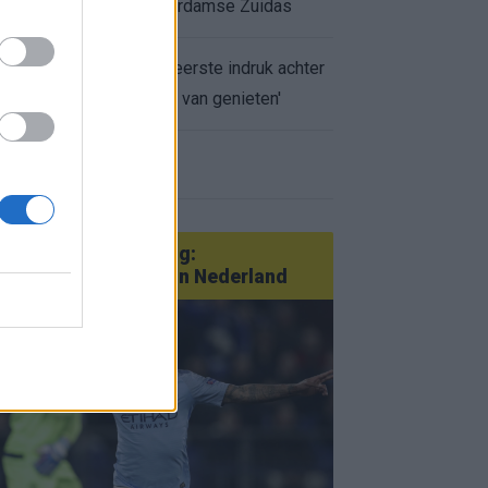
appartement op Amsterdamse Zuidas
Marcos Leonardo laat eerste indruk achter
bij Ajax: 'Hier gaan fans van genieten'
r nieuws
an Götze tot Sterling:
tatementtransfers in Nederland