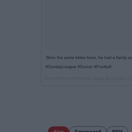
Skins the same bloke twice, he had a family 
#SundayLeague #Soccer #Football
Een bericht gedeeld door
Grass Root Goals
(@
Ajax
Feyenoord
PSV