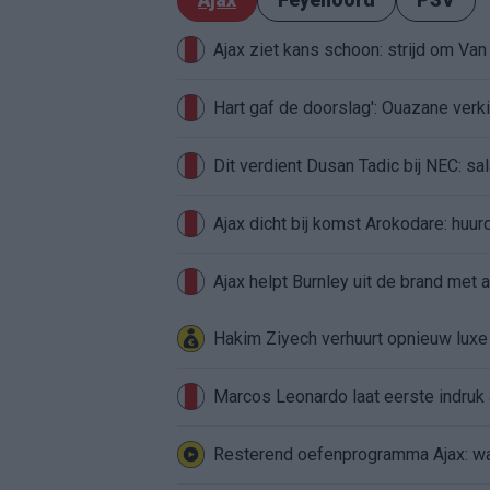
Ajax ziet kans schoon: strijd om Van 
Hart gaf de doorslag': Ouazane ver
Dit verdient Dusan Tadic bij NEC: sal
Ajax dicht bij komst Arokodare: huu
Ajax helpt Burnley uit de brand met
Hakim Ziyech verhuurt opnieuw lux
Marcos Leonardo laat eerste indruk a
Resterend oefenprogramma Ajax: waa