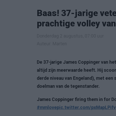
Baas! 37-jarige vet
prachtige volley van
Donderdag 2 augustus, 07:00 uur
Auteur: Marten
De 37-jarige James Coppinger van het
altijd zijn meerwaarde heeft. Hij scoo
derde niveau van Engeland), met een s
doelman van de tegenstander.
James Coppinger firing them in for Do
#mmlove
pic.twitter.com/pxMapLPifv