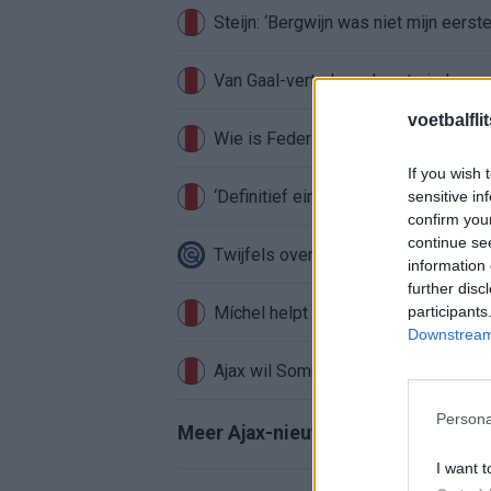
Steijn: ‘Bergwijn was niet mijn eerst
Van Gaal-vertrek markeert einde van
voetbalfli
Wie is Federico Viñas, de Uruguayaa
If you wish 
‘Definitief einde verhaal voor Beuker 
sensitive in
confirm you
continue se
Twijfels over Weghorst? Ten Hag ko
information 
further disc
Míchel helpt Ajax aan topkeeper: ‘Ak
participants
Downstream 
Ajax wil Sommer, maar Club Brugge 
Persona
Meer Ajax-nieuws
I want t