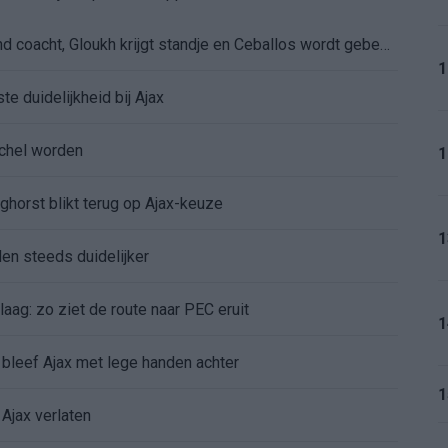
De eerste Míchel-dagen bij Ajax: Blind coacht, Gloukh krijgt standje en Ceballos wordt gebeld
1
e duidelijkheid bij Ajax
íchel worden
1
ghorst blikt terug op Ajax-keuze
1
den steeds duidelijker
aag: zo ziet de route naar PEC eruit
1
bleef Ajax met lege handen achter
1
Ajax verlaten