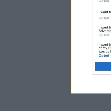
Opted 
I want t
Opted 
I want 
Advertis
Opted 
I want t
of my P
was col
Opted 