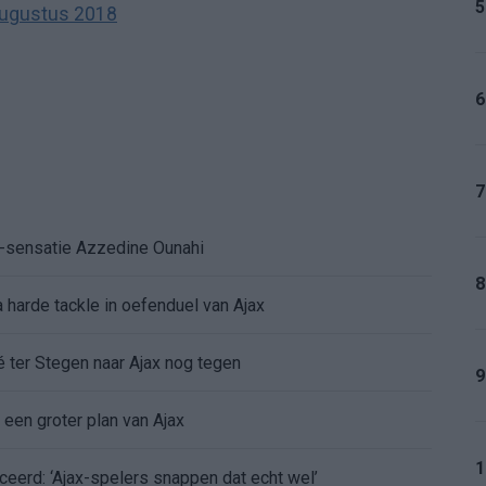
5
augustus 2018
6
7
K-sensatie Azzedine Ounahi
8
 harde tackle in oefenduel van Ajax
é ter Stegen naar Ajax nog tegen
9
 een groter plan van Ajax
1
ceerd: ‘Ajax-spelers snappen dat echt wel’