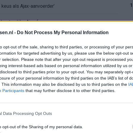
1
e keus als Ajax-aanvoerder’
 bestuurlijke Ajax-fase
1
tsen.nl -
Do Not Process My Personal Information
nse WK-spits op het lijstje van Ajax?
to opt-out of the sale, sharing to third parties, or processing of your per
bij Ajax’
formation for targeted advertising by us, please use the below opt-out s
r selection. Please note that after your opt-out request is processed y
1
eing interest-based ads based on personal information utilized by us or
mt met duidelijk antwoord
disclosed to third parties prior to your opt-out. You may separately opt-
losure of your personal information by third parties on the IAB’s list of
koord over Ter Stegen’
. This information may also be disclosed by us to third parties on the
IA
1
Participants
that may further disclose it to other third parties.
mengt zich
l Data Processing Opt Outs
2
o opt-out of the Sharing of my personal data.