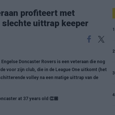
eraan profiteert met
 slechte uittrap keeper
1
2
 Engelse Doncaster Rovers is een veteraan die nog
rde voor zijn club, die in de League One uitkomt (het
3
chitterende volley na een matige uittrap van de
4
ncaster at 37 years old 👏🏾