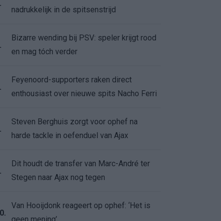
.
nadrukkelijk in de spitsenstrijd
Bizarre wending bij PSV: speler krijgt rood
.
en mag tóch verder
Feyenoord-supporters raken direct
.
enthousiast over nieuwe spits Nacho Ferri
Steven Berghuis zorgt voor ophef na
.
harde tackle in oefenduel van Ajax
Dit houdt de transfer van Marc-André ter
.
Stegen naar Ajax nog tegen
Van Hooijdonk reageert op ophef: ‘Het is
0.
geen mening’