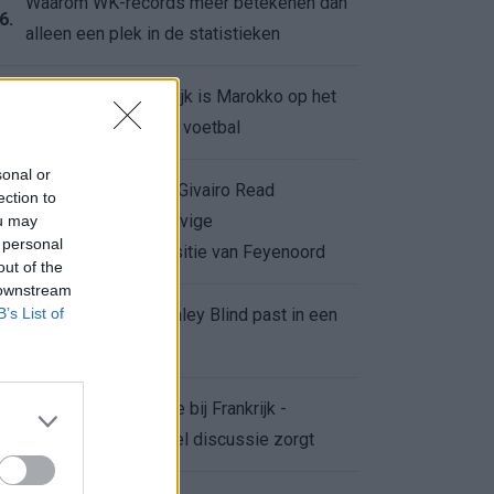
Waarom WK-records meer betekenen dan
6.
alleen een plek in de statistieken
Voor de Schilderswijk is Marokko op het
7.
WK meer dan alleen voetbal
sonal or
Afgewezen bod op Givairo Read
ection to
onderstreept de stevige
ou may
8.
 personal
onderhandelingspositie van Feyenoord
out of the
 downstream
B’s List of
De terugkeer van Daley Blind past in een
9.
groter plan van Ajax
Waarom de arbitrage bij Frankrijk -
0.
Marokko voor zoveel discussie zorgt