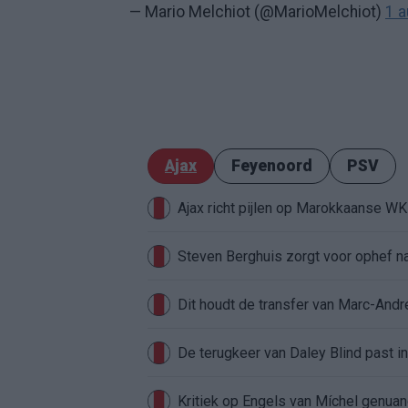
— Mario Melchiot (@MarioMelchiot)
1 
Ajax
Feyenoord
PSV
Ajax richt pijlen op Marokkaanse W
Steven Berghuis zorgt voor ophef na
Dit houdt de transfer van Marc-Andr
De terugkeer van Daley Blind past in
Kritiek op Engels van Míchel genuan