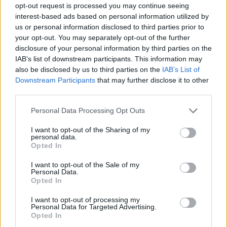
opt-out request is processed you may continue seeing
interest-based ads based on personal information utilized by
Ajax groeit onder Míchel, maar transfermarkt
blijft cruciaal
us or personal information disclosed to third parties prior to
your opt-out. You may separately opt-out of the further
disclosure of your personal information by third parties on the
Ajax-talent Mohamed Abdalla schrijft Europese
IAB’s list of downstream participants. This information may
geschiedenis
also be disclosed by us to third parties on the
IAB’s List of
Downstream Participants
that may further disclose it to other
Shane Kluivert krijgt kans van Flick en begint in
third parties.
de basis bij FC Barcelona
Personal Data Processing Opt Outs
Servische media vergelijken Ajax-talent Abdellah
I want to opt-out of the Sharing of my
Ouazane met Lionel Messi
personal data.
Opted In
Ajax zet grote stap richting volgende ronde na
I want to opt-out of the Sale of my
ruime zege op Vojvodina
Personal Data.
Opted In
Dusan Tadic kijkt met bijzondere gevoelens naar
I want to opt-out of processing my
Ajax - Vojvodina
Personal Data for Targeted Advertising.
Opted In