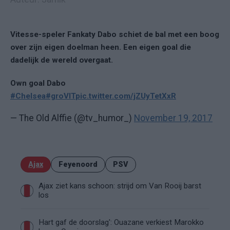
Vitesse-speler Fankaty Dabo schiet de bal met een boog
over zijn eigen doelman heen. Een eigen goal die
dadelijk de wereld overgaat.
Own goal Dabo
#Chelsea
#groVIT
pic.twitter.com/jZUyTetXxR
— The Old Alffie (@tv_humor_)
November 19, 2017
Ajax
Feyenoord
PSV
Ajax ziet kans schoon: strijd om Van Rooij barst
los
Hart gaf de doorslag': Ouazane verkiest Marokko