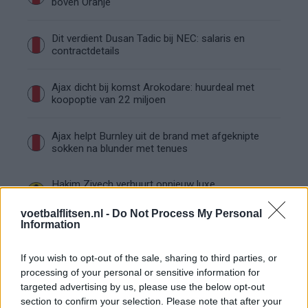
boven Oranje
Dit verdient Dusan Tadic bij NEC: salaris en
contractdetails
Ajax dicht bij komst Arokodare: huurdeal met
koopoptie van 22 miljoen
Ajax helpt Burnley uit de brand met afgeknipte
sokken na blunder met tenues
Hakim Ziyech verhuurt opnieuw luxe
appartement op Amsterdamse Zuidas
voetbalflitsen.nl -
Do Not Process My Personal
Information
Marcos Leonardo laat eerste indruk achter bij
Ajax: 'Hier gaan fans van genieten'
If you wish to opt-out of the sale, sharing to third parties, or
processing of your personal or sensitive information for
Resterend oefenprogramma Ajax: waar zijn de
targeted advertising by us, please use the below opt-out
duels te zien
section to confirm your selection. Please note that after your