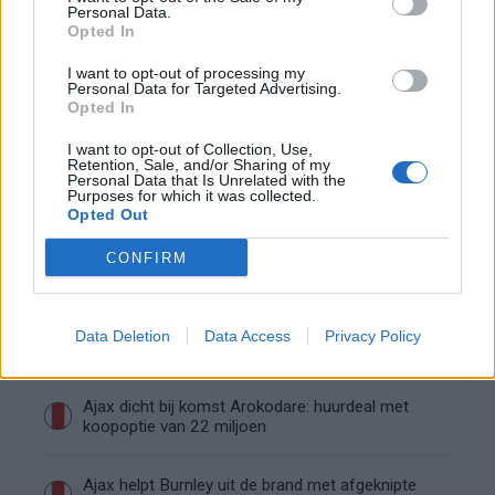
4️⃣7️⃣
Personal Data.
Opted In
Een bericht gedeeld door
★ LISA VAN ZUYLEN ★
(@lisavanzuylen) op
I want to opt-out of processing my
Personal Data for Targeted Advertising.
Opted In
Ajax
Feyenoord
PSV
I want to opt-out of Collection, Use,
Retention, Sale, and/or Sharing of my
Ajax ziet kans schoon: strijd om Van Rooij barst
Personal Data that Is Unrelated with the
los
Purposes for which it was collected.
Opted Out
Hart gaf de doorslag': Ouazane verkiest Marokko
CONFIRM
boven Oranje
Dit verdient Dusan Tadic bij NEC: salaris en
Data Deletion
Data Access
Privacy Policy
contractdetails
Ajax dicht bij komst Arokodare: huurdeal met
koopoptie van 22 miljoen
Ajax helpt Burnley uit de brand met afgeknipte