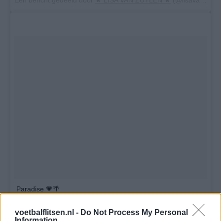
Paradise 💗🌴
Een bericht gedeeld door
★ LISA VAN ZUYLEN ★
(@lisavanzuylen) op
voetbalflitsen.nl -
Do Not Process My Personal
Information