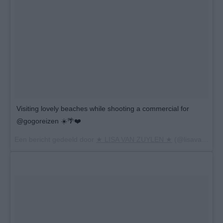
Visiting lovely beaches while shooting a commercial for
@gogoreizen ☀️🌴❤️
Een bericht gedeeld door
★ LISA VAN ZUYLEN ★
(@lisavanzuylen) op