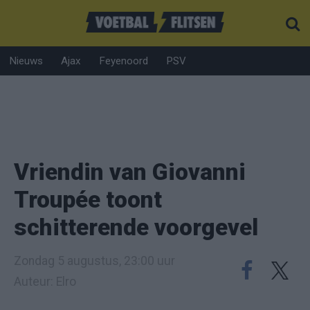
Nieuws
Ajax
Feyenoord
PSV
Vriendin van Giovanni
Troupée toont
schitterende voorgevel
Zondag 5 augustus, 23:00 uur
Auteur: Elro