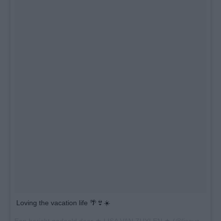
Loving the vacation life 🌴👙☀️
Een bericht gedeeld door
★ LISA VAN ZUYLEN ★
(@lisavanzuylen) op