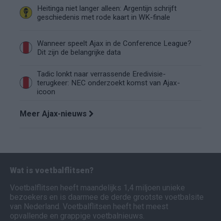
Heitinga niet langer alleen: Argentijn schrijft
geschiedenis met rode kaart in WK-finale
Wanneer speelt Ajax in de Conference League?
Dit zijn de belangrijke data
Tadic lonkt naar verrassende Eredivisie-
terugkeer: NEC onderzoekt komst van Ajax-
icoon
Meer Ajax-nieuws
Wat is voetbalflitsen?
Voetbalflitsen heeft maandelijks 1,4 miljoen unieke
bezoekers en is daarmee de derde grootste voetbalsite
van Nederland. Voetbalflitsen heeft het meest
opvallende en grappige voetbalnieuws.