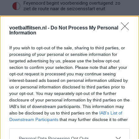
Feyenoord begint voorbereiding overtuigend: zo
ziet de route naar de seizoensstart eruit
Givairo Read spreekt zich uit over Feyenoord-
voetbalflitsen.nl -
Do Not Process My Personal
toekomst: 'Het kan nog alle kanten op'
Information
Feyenoord zoekt nieuwe nummer één na
If you wish to opt-out of the sale, sharing to third parties, or
dreigend vertrek Wellenreuther
processing of your personal or sensitive information for
targeted advertising by us, please use the below opt-out
section to confirm your selection. Please note that after your
Feyenoord doet voorstel aan beoogde nieuwe
opt-out request is processed you may continue seeing
eerste keeper
interest-based ads based on personal information utilized by
us or personal information disclosed to third parties prior to
Saoedische topclub maakt werk van Hadj
your opt-out. You may separately opt-out of the further
Moussa: Feyenoord wacht op bod
disclosure of your personal information by third parties on the
IAB’s list of downstream participants. This information may
also be disclosed by us to third parties on the
Mats Deijl neemt definitief afscheid van
IAB’s List of
Deventer: Feyenoorder zet woning te koop
Downstream Participants
that may further disclose it to other
third parties.
Van Beukering haalt hard uit na opmerkingen
Personal Data Processing Opt Outs