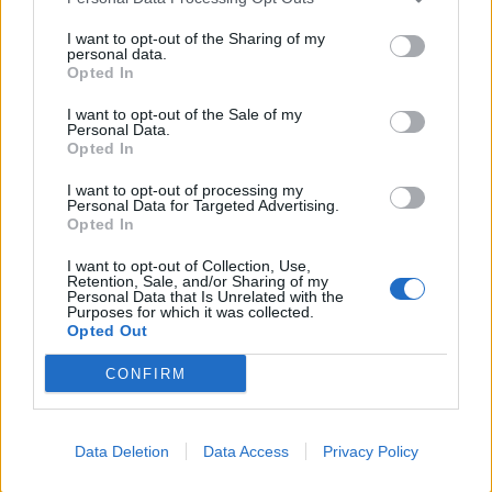
over zijn gewicht
I want to opt-out of the Sharing of my
personal data.
Overzicht: Zo presteren de Feyenoord-spelers
Opted In
op het WK 2026
I want to opt-out of the Sale of my
Personal Data.
Feyenoord begint aan nieuw tijdperk: programma
Opted In
richting seizoenstart
I want to opt-out of processing my
Personal Data for Targeted Advertising.
Rigaux verzet meteen bergen bij Feyenoord: lef
Opted In
of overmoed?
I want to opt-out of Collection, Use,
Retention, Sale, and/or Sharing of my
Personal Data that Is Unrelated with the
Feyenoord gebruikt Ajax-talenten voor nieuwe
Purposes for which it was collected.
route
Opted Out
CONFIRM
Feyenoord haakte al snel af: WK-sensatie Gil
Mora blijkt onhaalbaar voor Eredivisie-top
Dortmund lonkt naar Hadj Moussa, terwijl Read
Data Deletion
Data Access
Privacy Policy
deur op een kier laat: wacht Feyenoord een
drukke zomer?