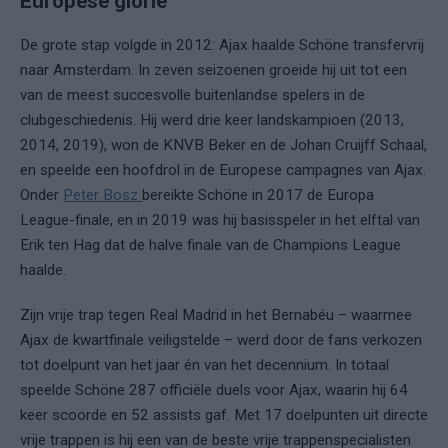
Europese glorie
De grote stap volgde in 2012: Ajax haalde Schöne transfervrij
naar Amsterdam. In zeven seizoenen groeide hij uit tot een
van de meest succesvolle buitenlandse spelers in de
clubgeschiedenis. Hij werd drie keer landskampioen (2013,
2014, 2019), won de KNVB Beker en de Johan Cruijff Schaal,
en speelde een hoofdrol in de Europese campagnes van Ajax.
Onder
Peter Bosz
bereikte Schöne in 2017 de Europa
League-finale, en in 2019 was hij basisspeler in het elftal van
Erik ten Hag dat de halve finale van de Champions League
haalde.
Zijn vrije trap tegen Real Madrid in het Bernabéu – waarmee
Ajax de kwartfinale veiligstelde – werd door de fans verkozen
tot doelpunt van het jaar én van het decennium. In totaal
speelde Schöne 287 officiële duels voor Ajax, waarin hij 64
keer scoorde en 52 assists gaf. Met 17 doelpunten uit directe
vrije trappen is hij een van de beste vrije trappenspecialisten