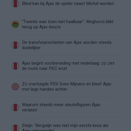
Blind kan bij Ajax de speler naast Míchel worden
“Twente was toen niet haalbaar”: Weghorst blikt
terug op Ajax-keuze
De transferprioriteiten van Ajax worden steeds
duidelijker
Ajax begint voorbereiding met nederlaag: zo ziet
de route naar PEC eruit
Zo overtuigde PSV Sven Mijnans en bleef Ajax
met lege handen achter
Waarom steeds meer sleutelfiguren Ajax
verlaten
Steijn: ‘Bergwijn was niet mijn eerste keus als
Ajax-aanvoerder’