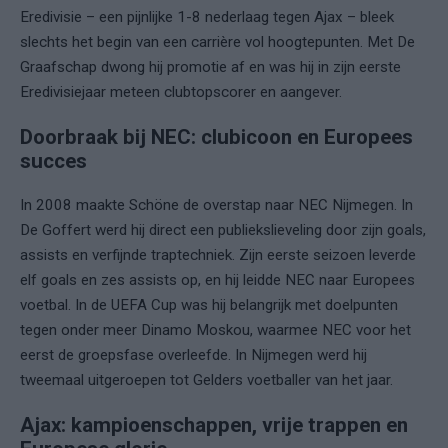
Eredivisie – een pijnlijke 1-8 nederlaag tegen Ajax – bleek
slechts het begin van een carrière vol hoogtepunten. Met De
Graafschap dwong hij promotie af en was hij in zijn eerste
Eredivisiejaar meteen clubtopscorer en aangever.
Doorbraak bij NEC: clubicoon en Europees
succes
In 2008 maakte Schöne de overstap naar NEC Nijmegen. In
De Goffert werd hij direct een publiekslieveling door zijn goals,
assists en verfijnde traptechniek. Zijn eerste seizoen leverde
elf goals en zes assists op, en hij leidde NEC naar Europees
voetbal. In de UEFA Cup was hij belangrijk met doelpunten
tegen onder meer Dinamo Moskou, waarmee NEC voor het
eerst de groepsfase overleefde. In Nijmegen werd hij
tweemaal uitgeroepen tot Gelders voetballer van het jaar.
Ajax: kampioenschappen, vrije trappen en