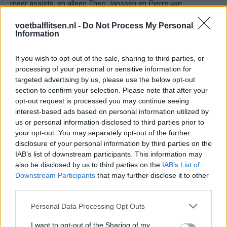
meer assists, en alleen Theo Janssen en Pierre van
Hooijdonk maakten meer directe vrije trappen dan de Deen.
voetbalflitsen.nl -
Do Not Process My Personal
Information
International en voorbeeldprof
If you wish to opt-out of the sale, sharing to third parties, or
Naast zijn clubcarrière kwam Schöne tot 51 interlands voor
processing of your personal or sensitive information for
Denemarken. Hij speelde op EK’s en WK’s en was jarenlang
targeted advertising by us, please use the below opt-out
een vaste waarde in de nationale selectie. Opvallend: ondanks
section to confirm your selection. Please note that after your
periodes op de bank bij Ajax, knokte hij zich altijd terug in de
opt-out request is processed you may continue seeing
basis. Zijn mentaliteit, professionaliteit en nuchterheid
interest-based ads based on personal information utilized by
us or personal information disclosed to third parties prior to
maakten hem tot een voorbeeld voor jong en oud.
your opt-out. You may separately opt-out of the further
disclosure of your personal information by third parties on the
Publiekslieveling en gentleman
IAB’s list of downstream participants. This information may
also be disclosed by us to third parties on the
IAB’s List of
Waar Schöne ook speelde, hij werd gewaardeerd om zijn
Downstream Participants
that may further disclose it to other
spelinzicht, traptechniek en bescheidenheid. In Nijmegen en
third parties.
Amsterdam was hij geliefd bij zowel supporters als
Personal Data Processing Opt Outs
teamgenoten. Zijn rol als mentor voor jonge spelers en zijn
sportieve gedrag op het veld leverden hem veel respect op –
I want to opt-out of the Sharing of my