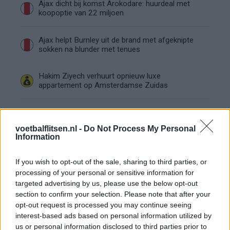
Ajax dicht bij komst Arokodare: huurdeal met
koopoptie van 22 miljoen
Ajax helpt Burnley uit de brand met afgeknipte
sokken na blunder met tenues
Hakim Ziyech verhuurt opnieuw luxe
appartement op Amsterdamse Zuidas
Marcos Leonardo laat eerste indruk achter bij
Ajax: 'Hier gaan fans van genieten'
voetbalflitsen.nl -
Do Not Process My Personal
Information
Resterend oefenprogramma Ajax: waar zijn de
duels te zien
If you wish to opt-out of the sale, sharing to third parties, or
processing of your personal or sensitive information for
targeted advertising by us, please use the below opt-out
Ajax groeit onder Míchel, maar transfermarkt
section to confirm your selection. Please note that after your
blijft cruciaal
opt-out request is processed you may continue seeing
interest-based ads based on personal information utilized by
Ajax-talent Mohamed Abdalla schrijft Europese
us or personal information disclosed to third parties prior to