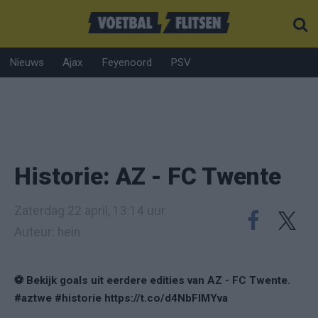
Nieuws
Ajax
Feyenoord
PSV
Historie: AZ - FC Twente
Zaterdag 22 april, 13:14 uur
Auteur: hein
⚽️ Bekijk goals uit eerdere edities van AZ - FC Twente.
#aztwe #historie https://t.co/d4NbFIMYva