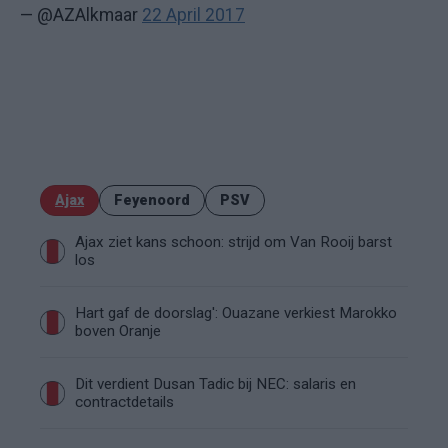
— @AZAlkmaar
22 April 2017
Ajax
Feyenoord
PSV
Ajax ziet kans schoon: strijd om Van Rooij barst
los
Hart gaf de doorslag': Ouazane verkiest Marokko
boven Oranje
Dit verdient Dusan Tadic bij NEC: salaris en
contractdetails