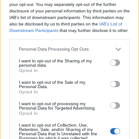
geschiedenis
your opt-out. You may separately opt-out of the further
disclosure of your personal information by third parties on the
Shane Kluivert krijgt kans van Flick en begint in
IAB’s list of downstream participants. This information may
de basis bij FC Barcelona
also be disclosed by us to third parties on the
IAB’s List of
Downstream Participants
that may further disclose it to other
third parties.
Servische media vergelijken Ajax-talent Abdellah
Ouazane met Lionel Messi
Personal Data Processing Opt Outs
I want to opt-out of the Sharing of my
Ajax zet grote stap richting volgende ronde na
personal data.
ruime zege op Vojvodina
Opted In
I want to opt-out of the Sale of my
Dusan Tadic kijkt met bijzondere gevoelens naar
Personal Data.
Ajax - Vojvodina
Opted In
I want to opt-out of processing my
Zo veranderde de relatie tussen Rafael van der
Personal Data for Targeted Advertising.
Vaart en Sylvie Meis door de jaren heen
Opted In
I want to opt-out of Collection, Use,
Zoveel staat er financieel op het spel voor Ajax
Retention, Sale, and/or Sharing of my
en FC Twente in Europa
Personal Data that Is Unrelated with the
Purposes for which it was collected.