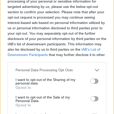
processing of your personal or sensitive information for
targeted advertising by us, please use the below opt-out
Feyenoord lost met nieuwe controleur direct
section to confirm your selection. Please note that after your
groot probleem van vorig seizoen op
opt-out request is processed you may continue seeing
interest-based ads based on personal information utilized by
us or personal information disclosed to third parties prior to
Feyenoord begint voorbereiding overtuigend: zo
your opt-out. You may separately opt-out of the further
ziet de route naar de seizoensstart eruit
disclosure of your personal information by third parties on the
IAB’s list of downstream participants. This information may
Givairo Read spreekt zich uit over Feyenoord-
also be disclosed by us to third parties on the
IAB’s List of
toekomst: 'Het kan nog alle kanten op'
Downstream Participants
that may further disclose it to other
third parties.
Feyenoord zoekt nieuwe nummer één na
Personal Data Processing Opt Outs
dreigend vertrek Wellenreuther
I want to opt-out of the Sharing of my
personal data.
Feyenoord doet voorstel aan beoogde nieuwe
Opted In
eerste keeper
I want to opt-out of the Sale of my
Personal Data.
Saoedische topclub maakt werk van Hadj
Opted In
Moussa: Feyenoord wacht op bod