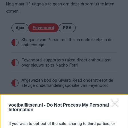
Nog maar 13 uitgoals te gaan om deze droom uit te laten
komen.
Ajax
Feyenoord
PSV
Shaqueel van Persie meldt zich nadrukkelijk in de
spitsenstrijd
Feyenoord-supporters raken direct enthousiast
over nieuwe spits Nacho Ferri
Afgewezen bod op Givairo Read onderstreept de
stevige onderhandelingspositie van Feyenoord
Feyenoord geeft met Zechiël duidelijk
voetbalflitsen.nl -
Do Not Process My Personal
transfersignaal
Information
Staf Van Bronckhorst rond: nu nog de selectie
If you wish to opt-out of the sale, sharing to third parties, or