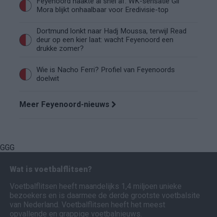
Feyenoord haakte al snel af: WK-sensatie Gil
Mora blijkt onhaalbaar voor Eredivisie-top
Dortmund lonkt naar Hadj Moussa, terwijl Read
deur op een kier laat: wacht Feyenoord een
drukke zomer?
Wie is Nacho Ferri? Profiel van Feyenoords
doelwit
Meer Feyenoord-nieuws
GGG
Wat is voetbalflitsen?
Voetbalflitsen heeft maandelijks 1,4 miljoen unieke
bezoekers en is daarmee de derde grootste voetbalsite
van Nederland. Voetbalflitsen heeft het meest
opvallende en grappige voetbalnieuws.