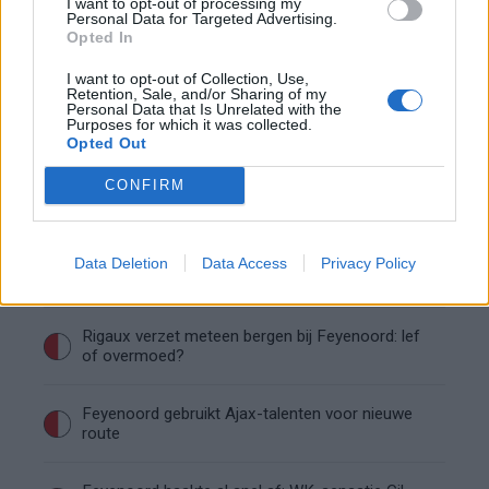
I want to opt-out of processing my
Personal Data for Targeted Advertising.
Mats Deijl neemt definitief afscheid van
Opted In
Deventer: Feyenoorder zet woning te koop
I want to opt-out of Collection, Use,
Retention, Sale, and/or Sharing of my
Van Beukering haalt hard uit na opmerkingen
Personal Data that Is Unrelated with the
over zijn gewicht
Purposes for which it was collected.
Opted Out
Overzicht: Zo presteren de Feyenoord-spelers
CONFIRM
op het WK 2026
Feyenoord begint aan nieuw tijdperk: programma
Data Deletion
Data Access
Privacy Policy
richting seizoenstart
Rigaux verzet meteen bergen bij Feyenoord: lef
of overmoed?
Feyenoord gebruikt Ajax-talenten voor nieuwe
route