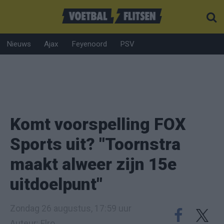
Nieuws
Ajax
Feyenoord
PSV
Komt voorspelling FOX
Sports uit? "Toornstra
maakt alweer zijn 15e
uitdoelpunt"
Zondag 26 augustus, 17:59 uur
Auteur: Elro