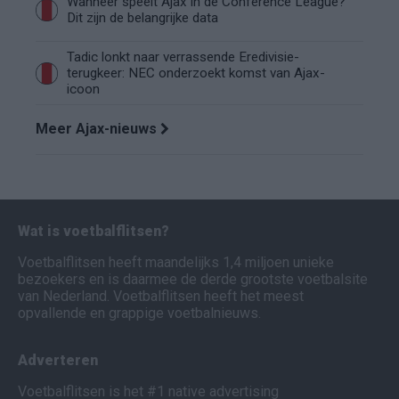
Wanneer speelt Ajax in de Conference League?
Dit zijn de belangrijke data
Tadic lonkt naar verrassende Eredivisie-
terugkeer: NEC onderzoekt komst van Ajax-
icoon
Meer Ajax-nieuws
Wat is voetbalflitsen?
Voetbalflitsen heeft maandelijks 1,4 miljoen unieke
bezoekers en is daarmee de derde grootste voetbalsite
van Nederland. Voetbalflitsen heeft het meest
opvallende en grappige voetbalnieuws.
Adverteren
Voetbalflitsen is het #1 native advertising