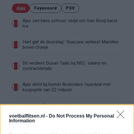
Ajax
Feyenoord
PSV
Ajax ziet kans schoon: strijd om Van Rooij barst
los
Hart gaf de doorslag': Ouazane verkiest Marokko
boven Oranje
Dit verdient Dusan Tadic bij NEC: salaris en
contractdetails
Ajax dicht bij komst Arokodare: huurdeal met
koopoptie van 22 miljoen
Ajax helpt Burnley uit de brand met afgeknipte
sokken na blunder met tenues
voetbalflitsen.nl -
Do Not Process My Personal
Information
Hakim Ziyech verhuurt opnieuw luxe
appartement op Amsterdamse Zuidas