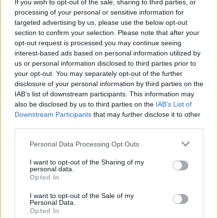
If you wish to opt-out of the sale, sharing to third parties, or
processing of your personal or sensitive information for
Marcos Leonardo laat eerste indruk achter bij
targeted advertising by us, please use the below opt-out
Ajax: 'Hier gaan fans van genieten'
section to confirm your selection. Please note that after your
opt-out request is processed you may continue seeing
interest-based ads based on personal information utilized by
Resterend oefenprogramma Ajax: waar zijn de
us or personal information disclosed to third parties prior to
duels te zien
your opt-out. You may separately opt-out of the further
disclosure of your personal information by third parties on the
Ajax groeit onder Míchel, maar transfermarkt
IAB’s list of downstream participants. This information may
blijft cruciaal
also be disclosed by us to third parties on the
IAB’s List of
Downstream Participants
that may further disclose it to other
third parties.
Ajax-talent Mohamed Abdalla schrijft Europese
geschiedenis
Personal Data Processing Opt Outs
Shane Kluivert krijgt kans van Flick en begint in
I want to opt-out of the Sharing of my
personal data.
de basis bij FC Barcelona
Opted In
Servische media vergelijken Ajax-talent Abdellah
I want to opt-out of the Sale of my
Personal Data.
Ouazane met Lionel Messi
Opted In