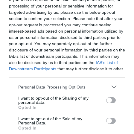
processing of your personal or sensitive information for
Marcos Leonardo laat eerste indruk achter bij
targeted advertising by us, please use the below opt-out
Ajax: 'Hier gaan fans van genieten'
section to confirm your selection. Please note that after your
opt-out request is processed you may continue seeing
interest-based ads based on personal information utilized by
Resterend oefenprogramma Ajax: waar zijn de
duels te zien
us or personal information disclosed to third parties prior to
your opt-out. You may separately opt-out of the further
disclosure of your personal information by third parties on the
Ajax groeit onder Míchel, maar transfermarkt
IAB’s list of downstream participants. This information may
blijft cruciaal
also be disclosed by us to third parties on the
IAB’s List of
Downstream Participants
that may further disclose it to other
Ajax-talent Mohamed Abdalla schrijft Europese
third parties.
geschiedenis
Personal Data Processing Opt Outs
Shane Kluivert krijgt kans van Flick en begint in
I want to opt-out of the Sharing of my
de basis bij FC Barcelona
personal data.
Opted In
Servische media vergelijken Ajax-talent Abdellah
I want to opt-out of the Sale of my
Ouazane met Lionel Messi
Personal Data.
Opted In