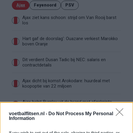
Ajax
Feyenoord
PSV
Ajax ziet kans schoon: strijd om Van Rooij barst
los
Hart gaf de doorslag': Ouazane verkiest Marokko
boven Oranje
Dit verdient Dusan Tadic bij NEC: salaris en
contractdetails
Ajax dicht bij komst Arokodare: huurdeal met
koopoptie van 22 miljoen
Ajax helpt Burnley uit de brand met afgeknipte
sokken na blunder met tenues
voetbalflitsen.nl -
Do Not Process My Personal
Information
Hakim Ziyech verhuurt opnieuw luxe
appartement op Amsterdamse Zuidas
If you wish to opt-out of the sale, sharing to third parties, or