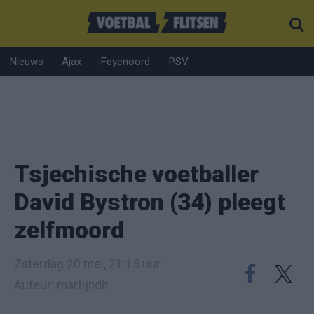
Nieuws
Ajax
Feyenoord
PSV
Tsjechische voetballer
David Bystron (34) pleegt
zelfmoord
Zaterdag 20 mei, 21:15 uur
Auteur: martijndh