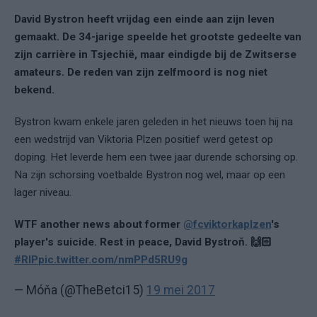
David Bystron heeft vrijdag een einde aan zijn leven
gemaakt. De 34-jarige speelde het grootste gedeelte van
zijn carrière in Tsjechië, maar eindigde bij de Zwitserse
amateurs. De reden van zijn zelfmoord is nog niet
bekend.
Bystron kwam enkele jaren geleden in het nieuws toen hij na
een wedstrijd van Viktoria Plzen positief werd getest op
doping. Het leverde hem een twee jaar durende schorsing op.
Na zijn schorsing voetbalde Bystron nog wel, maar op een
lager niveau.
WTF another news about former
@fcviktorkaplzen
's
player's suicide. Rest in peace, David Bystroň. 🙌🏻
#RIP
pic.twitter.com/nmPPd5RU9g
— Móňa (@TheBetci15)
19 mei 2017