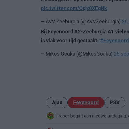
pic.twitter.com/Osjx0XEgNk
— AVV Zeeburgia (@AVVZeeburgia)
26
Bij Feyenoord A2-Zeeburgia A1 vielen 
is vlak voor tijd gestaakt.
#Feyenoord
— Mikos Gouka (@MikosGouka)
26 se
Ajax
Feyenoord
PSV
Fraser begint aan nieuwe uitdaging