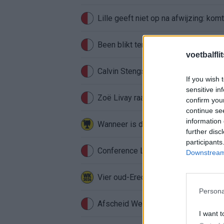
Lille geeft niet op na afwijzing: kom
Been blikt terug op historische afstra
voetbalfli
Calvin Stengs opnieuw vader: bijzo
If you wish 
sensitive in
Zoë Livay raakt draad kwijt tijdens
confirm you
continue se
information 
further disc
participants
Conference League-ophef: Hamrun u
Downstream 
Vier oud-Eredivisionisten kunnen 
Persona
Afscheid Wellenreuther roept iconi
I want t