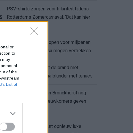
PSV-shirts zorgen voor hilariteit tijdens
Rotterdams Zomercarnaval: 'Dat kan hier
5.
niet'
Feyenoord zet deur open voor miljoenen:
6.
sonal or
Ueda en Hadj Moussa mogen vertrekken
ection to
ou may
 personal
Ajax helpt Burnley uit de brand met
7.
out of the
afgeknipte sokken na blunder met tenues
 downstream
B’s List of
Feyenoord onder Van Bronckhorst nog
altijd ongeslagen: nieuwkomers geven
8.
hoop
Hakim Ziyech verhuurt opnieuw luxe
9.