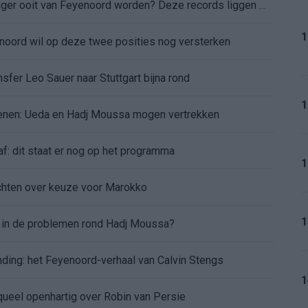
Kan Givairo Read de duurste verdediger ooit van Feyenoord worden? Deze records liggen binnen bereik
1
enoord wil op deze twee posities nog versterken
sfer Leo Sauer naar Stuttgart bijna rond
1
oenen: Ueda en Hadj Moussa mogen vertrekken
af: dit staat er nog op het programma
1
chten over keuze voor Marokko
1
d in de problemen rond Hadj Moussa?
nding: het Feyenoord-verhaal van Calvin Stengs
1
aqueel openhartig over Robin van Persie