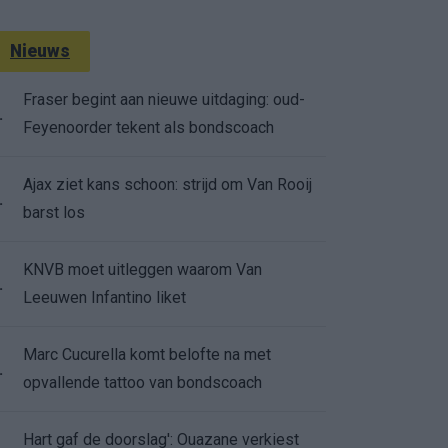
Nieuws
Fraser begint aan nieuwe uitdaging: oud-
.
Feyenoorder tekent als bondscoach
Ajax ziet kans schoon: strijd om Van Rooij
.
barst los
KNVB moet uitleggen waarom Van
.
Leeuwen Infantino liket
Marc Cucurella komt belofte na met
.
opvallende tattoo van bondscoach
Hart gaf de doorslag': Ouazane verkiest