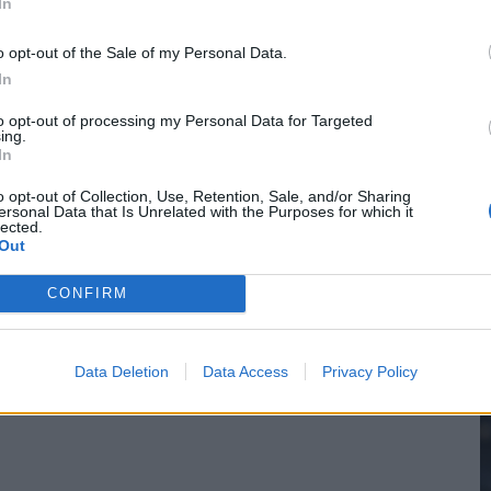
In
gen: waarom blijft het zo stil?
o opt-out of the Sale of my Personal Data.
n Drenthe
In
2
to opt-out of processing my Personal Data for Targeted
ing.
In
M
o opt-out of Collection, Use, Retention, Sale, and/or Sharing
ersonal Data that Is Unrelated with the Purposes for which it
lected.
Out
CONFIRM
Data Deletion
Data Access
Privacy Policy