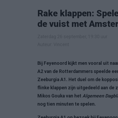
Rake klappen: Spel
de vuist met Amst
Zaterdag 26 september, 19:30 uur
Auteur: Vincent
Bij Feyenoord kijkt men vooral uit na
A2 van de Rotterdammers speelde ee
Zeeburgia A1. Het duel om de kopposit
flinke klappen zijn uitgedeeld aan de z
Mikos Gouka van het
Algemeen Dagbl
nog tien minuten te spelen.
Zeeburgia A1 op bezoek bij Feyenoor