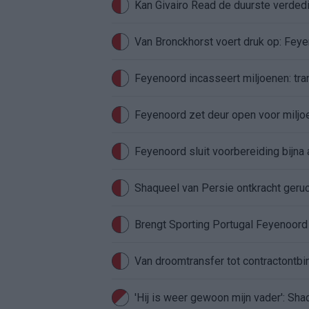
Van Bronckhorst voert druk op: Fey
Feyenoord incasseert miljoenen: tran
Feyenoord zet deur open voor milj
Feyenoord sluit voorbereiding bijna 
Shaqueel van Persie ontkracht geru
Brengt Sporting Portugal Feyenoor
Van droomtransfer tot contractontbi
'Hij is weer gewoon mijn vader': Sh