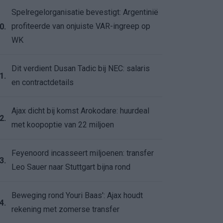
Spelregelorganisatie bevestigt: Argentinië
profiteerde van onjuiste VAR-ingreep op
0.
WK
Dit verdient Dusan Tadic bij NEC: salaris
1.
en contractdetails
Ajax dicht bij komst Arokodare: huurdeal
2.
met koopoptie van 22 miljoen
Feyenoord incasseert miljoenen: transfer
3.
Leo Sauer naar Stuttgart bijna rond
Beweging rond Youri Baas': Ajax houdt
4.
rekening met zomerse transfer