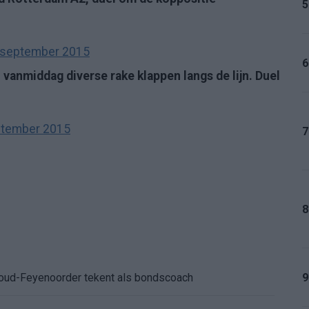
5
 september 2015
6
vanmiddag diverse rake klappen langs de lijn. Duel
ptember 2015
7
8
: oud-Feyenoorder tekent als bondscoach
9