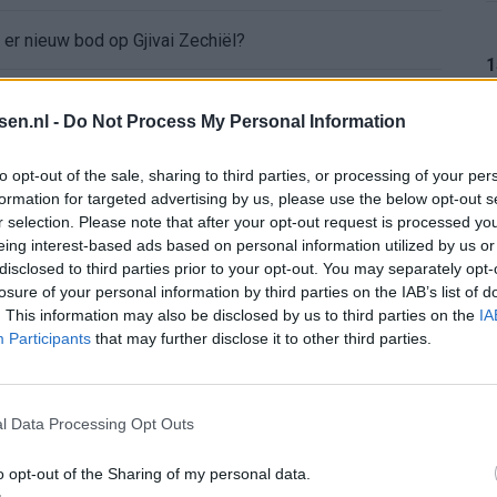
t er nieuw bod op Gjivai Zechiël?
1
ffing: "Die schaamte voel ik nog altijd"
tsen.nl -
Do Not Process My Personal Information
nder nieuws in onzekere transferzomer
1
to opt-out of the sale, sharing to third parties, or processing of your per
formation for targeted advertising by us, please use the below opt-out s
 open dag Feyenoord na storing met autocue
r selection. Please note that after your opt-out request is processed y
eing interest-based ads based on personal information utilized by us or
1
disclosed to third parties prior to your opt-out. You may separately opt-
Wanneer is de loting voor de Champions League? PSV en Feyenoord weten dan hun tegenstanders
losure of your personal information by third parties on the IAB’s list of
. This information may also be disclosed by us to third parties on the
IA
itgeschakeld na omstreden strafschop zonder VAR
Participants
that may further disclose it to other third parties.
1
wereldkampioen worden
l Data Processing Opt Outs
sch Ajax-moment weer in herinnering
o opt-out of the Sharing of my personal data.
1