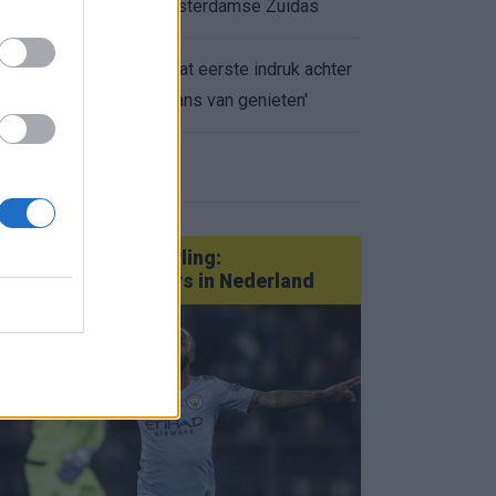
appartement op Amsterdamse Zuidas
Marcos Leonardo laat eerste indruk achter
0.
bij Ajax: 'Hier gaan fans van genieten'
eer nieuws
Van Götze tot Sterling:
statementtransfers in Nederland