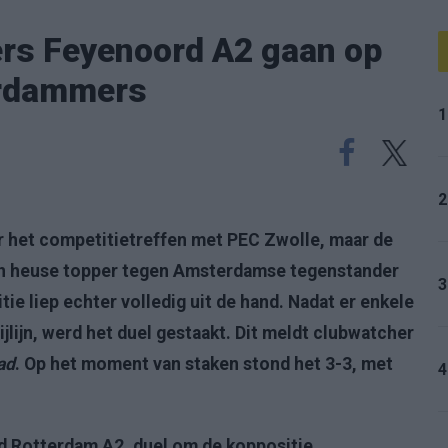
ers Feyenoord A2 gaan op
erdammers
1
2
ar het competitietreffen met PEC Zwolle, maar de
n heuse topper tegen Amsterdamse tegenstander
3
ie liep echter volledig uit de hand. Nadat er enkele
ijlijn, werd het duel gestaakt. Dit meldt clubwatcher
ad
. Op het moment van staken stond het 3-3, met
4
d Rotterdam A2, duel om de koppositie