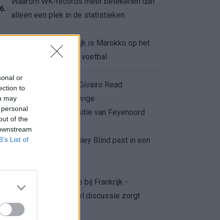
Waarom WK-records meer betekenen dan
6.
alleen een plek in de statistieken
Voor de Schilderswijk is Marokko op het
7.
WK meer dan alleen voetbal
sonal or
Afgewezen bod op Givairo Read
ection to
onderstreept de stevige
ou may
8.
 personal
onderhandelingspositie van Feyenoord
out of the
 downstream
B’s List of
De terugkeer van Daley Blind past in een
9.
groter plan van Ajax
Waarom de arbitrage bij Frankrijk -
0.
Marokko voor zoveel discussie zorgt