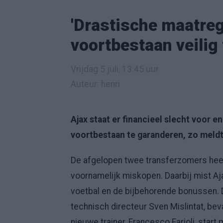
'Drastische maatre
voortbestaan veilig t
Vrijdag 5 juli, 13:45 uur
Auteur: henri
Ajax staat er financieel slecht voor 
voortbestaan te garanderen, zo meld
De afgelopen twee transferzomers heef
voornamelijk miskopen. Daarbij mist Aj
voetbal en de bijbehorende bonussen. 
technisch directeur Sven Mislintat, beva
nieuwe trainer, Francesco Farioli, star