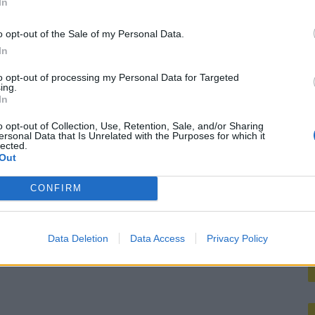
In
M
mt met duidelijk antwoord
o opt-out of the Sale of my Personal Data.
koord over Ter Stegen’
In
to opt-out of processing my Personal Data for Targeted
mengt zich
ing.
In
o opt-out of Collection, Use, Retention, Sale, and/or Sharing
ersonal Data that Is Unrelated with the Purposes for which it
lected.
Out
CONFIRM
Data Deletion
Data Access
Privacy Policy