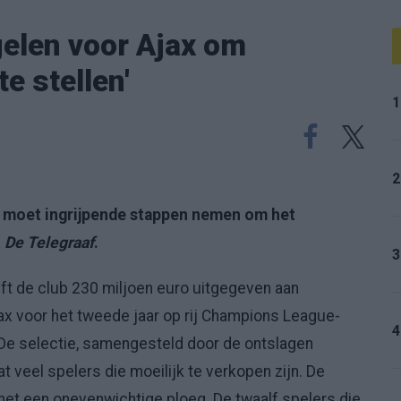
gelen voor Ajax om
e stellen'
1
2
en moet ingrijpende stappen nemen om het
t
De Telegraaf
.
3
t de club 230 miljoen euro uitgegeven aan
ax voor het tweede jaar op rij Champions League-
4
De selectie, samengesteld door de ontslagen
t veel spelers die moeilijk te verkopen zijn. De
t met een onevenwichtige ploeg. De twaalf spelers die