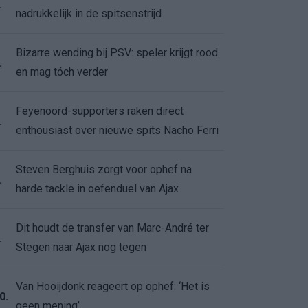
.
nadrukkelijk in de spitsenstrijd
Bizarre wending bij PSV: speler krijgt rood
.
en mag tóch verder
Feyenoord-supporters raken direct
.
enthousiast over nieuwe spits Nacho Ferri
Steven Berghuis zorgt voor ophef na
.
harde tackle in oefenduel van Ajax
Dit houdt de transfer van Marc-André ter
.
Stegen naar Ajax nog tegen
Van Hooijdonk reageert op ophef: ‘Het is
0.
geen mening’