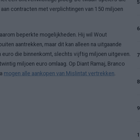
5
 aan contracten met verplichtingen van 150 miljoen
6
daarom beperkte mogelijkheden. Hij wil Wout
uiten aantrekken, maar dit kan alleen na uitgaande
 euro die binnenkomt, slechts vijftig miljoen uitgeven.
7
wintig miljoen euro omlaag. Op Diant Ramaj, Branco
na
mogen alle aankopen van Mislintat vertrekken
.
8
9
1