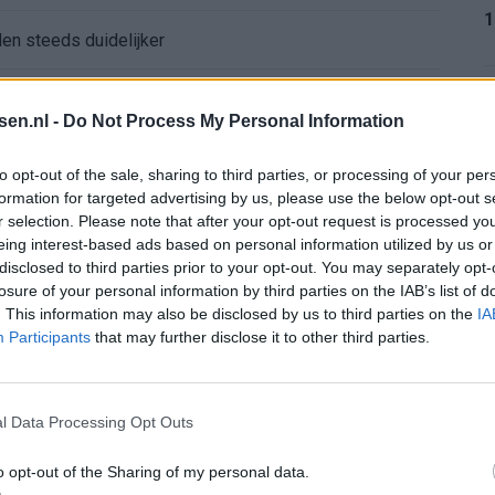
1
den steeds duidelijker
aag: zo ziet de route naar PEC eruit
1
tsen.nl -
Do Not Process My Personal Information
bleef Ajax met lege handen achter
to opt-out of the sale, sharing to third parties, or processing of your per
formation for targeted advertising by us, please use the below opt-out s
Ajax verlaten
r selection. Please note that after your opt-out request is processed y
1
eing interest-based ads based on personal information utilized by us or
disclosed to third parties prior to your opt-out. You may separately opt-
e keus als Ajax-aanvoerder’
losure of your personal information by third parties on the IAB’s list of
. This information may also be disclosed by us to third parties on the
IA
1
 bestuurlijke Ajax-fase
Participants
that may further disclose it to other third parties.
nse WK-spits op het lijstje van Ajax?
l Data Processing Opt Outs
2
bij Ajax’
o opt-out of the Sharing of my personal data.