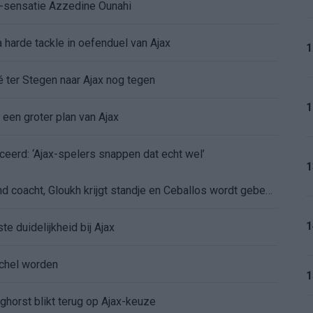
K-sensatie Azzedine Ounahi
 harde tackle in oefenduel van Ajax
1
é ter Stegen naar Ajax nog tegen
1
 een groter plan van Ajax
ceerd: ‘Ajax-spelers snappen dat echt wel’
1
De eerste Míchel-dagen bij Ajax: Blind coacht, Gloukh krijgt standje en Ceballos wordt gebeld
1
e duidelijkheid bij Ajax
íchel worden
1
ghorst blikt terug op Ajax-keuze