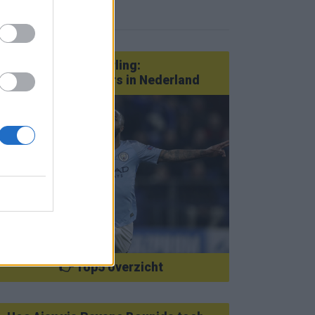
eer nieuws
Van Götze tot Sterling:
statementtransfers in Nederland
👉 Top5 overzicht