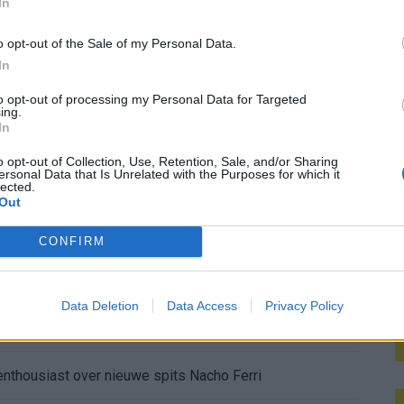
In
M
k van het voetbal. Aan de tijd dat een kale grasmat,
o opt-out of the Sale of my Personal Data.
genoeg waren voor eeuwige roem.
In
het
programma van Feyenoord
tegen PSV zal stil
to opt-out of processing my Personal Data for Targeted
ing.
In
o opt-out of Collection, Use, Retention, Sale, and/or Sharing
ersonal Data that Is Unrelated with the Purposes for which it
lected.
Out
CONFIRM
Data Deletion
Data Access
Privacy Policy
kkelijk in de spitsenstrijd
enthousiast over nieuwe spits Nacho Ferri