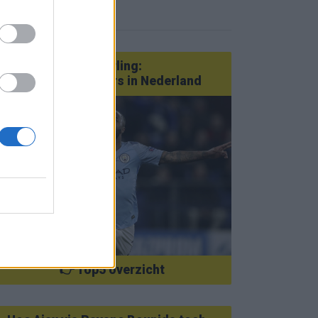
eer nieuws
Van Götze tot Sterling:
statementtransfers in Nederland
👉 Top5 overzicht