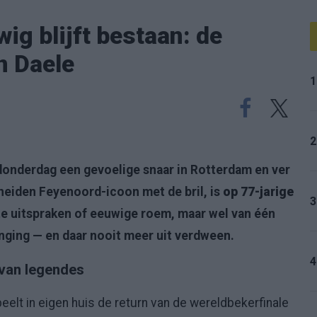
wig blijft bestaan: de
n Daele
1
2
 donderdag een gevoelige snaar in Rotterdam en ver
heiden Feyenoord-icoon met de bril, is
op 77-jarige
3
te uitspraken of eeuwige roem, maar wel van één
ging — en daar nooit meer uit verdween.
4
 van legendes
elt in eigen huis de return van de wereldbekerfinale