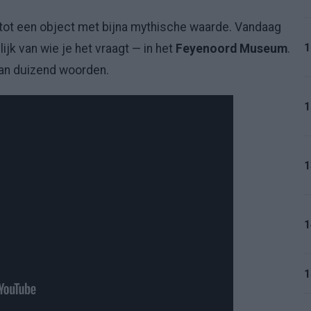
 tot een object met bijna mythische waarde. Vandaag
1
lijk van wie je het vraagt — in het
Feyenoord Museum
.
an duizend woorden.
1
1
1
1