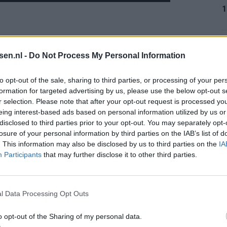
1
. Hij was het tegenovergestelde van een vedette.
1
tsen.nl -
Do Not Process My Personal Information
Feyenoord (1967-1977), waarin hij onder meer ook de
ierde. Daarna volgden onder meer Go Ahead Eagles,
to opt-out of the sale, sharing to third parties, or processing of your per
formation for targeted advertising by us, please use the below opt-out s
r selection. Please note that after your opt-out request is processed y
1
eing interest-based ads based on personal information utilized by us or
et voetbal trouw, als assistent en hoofdtrainer. Maar
disclosed to third parties prior to your opt-out. You may separately opt-
— dat ene moment uit 1970 bleef hem achtervolgen.
losure of your personal information by third parties on the IAB’s list of
. This information may also be disclosed by us to third parties on the
IA
 interview. “Want ik ben door één doelpunt bekender
1
Participants
that may further disclose it to other third parties.
.”
l Data Processing Opt Outs
2
t als het dichtklappen van een hoofdstuk dat nooit
o opt-out of the Sharing of my personal data.
-discussies, transferrecords en sociale media is zijn