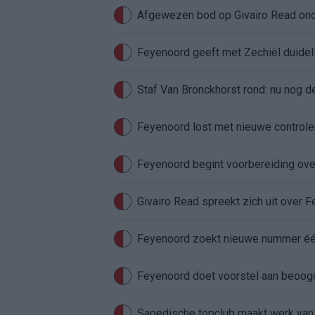
Feyenoord geeft met Zechiël duideli
Staf Van Bronckhorst rond: nu nog d
Feyenoord lost met nieuwe controleu
Feyenoord begint voorbereiding over
Givairo Read spreekt zich uit over 
Feyenoord zoekt nieuwe nummer één
Feyenoord doet voorstel aan beoog
Saoedische topclub maakt werk van