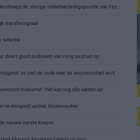
Afgewezen bod op Givairo Read onderstreept de stevige onderhandelingspositie van Feyenoord
jk transfersignaal
e selectie
r direct groot probleem van vorig seizoen op
tuigend: zo ziet de route naar de seizoensstart eruit
Feyenoord-toekomst: 'Het kan nog alle kanten op'
 na dreigend vertrek Wellenreuther
de nieuwe eerste keeper
 Hadj Moussa: Feyenoord wacht op bod