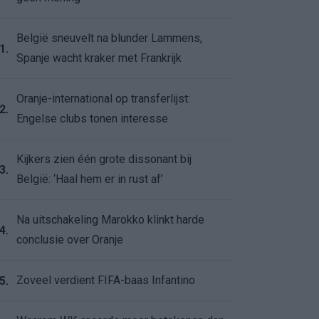
België sneuvelt na blunder Lammens,
1.
Spanje wacht kraker met Frankrijk
Oranje-international op transferlijst:
2.
Engelse clubs tonen interesse
Kijkers zien één grote dissonant bij
3.
België: ‘Haal hem er in rust af’
Na uitschakeling Marokko klinkt harde
4.
conclusie over Oranje
Zoveel verdient FIFA-baas Infantino
5.