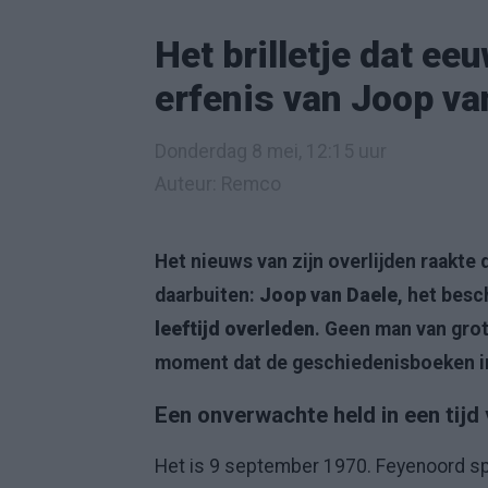
Het brilletje dat eeu
erfenis van Joop va
Donderdag 8 mei, 12:15 uur
Auteur: Remco
Het nieuws van zijn overlijden raakte
daarbuiten:
Joop van Daele
, het besc
leeftijd overleden
. Geen man van gro
moment dat de geschiedenisboeken in
Een onverwachte held in een tijd
Het is 9 september 1970. Feyenoord spe