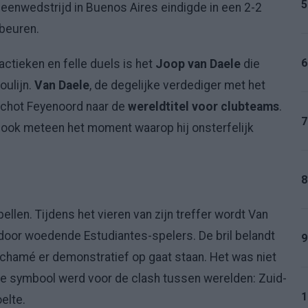
5
heenwedstrijd in Buenos Aires eindigde in een 2-2
beuren.
6
tactieken en felle duels is het
Joop van Daele
die
oulijn.
Van Daele
, de degelijke verdediger met het
 schot Feyenoord naar de
wereldtitel voor clubteams
.
7
 ook meteen het moment waarop hij onsterfelijk
8
len. Tijdens het vieren van zijn treffer wordt Van
t door woedende Estudiantes-spelers. De bril belandt
9
achamé er demonstratief op gaat staan. Het was niet
ie symbool werd voor de clash tussen werelden: Zuid-
1
elte.