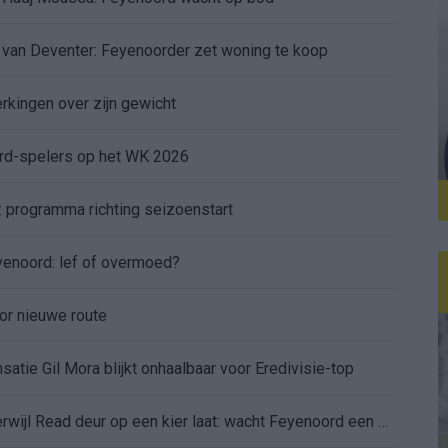
d van Deventer: Feyenoorder zet woning te koop
erkingen over zijn gewicht
ord-spelers op het WK 2026
: programma richting seizoenstart
yenoord: lef of overmoed?
or nieuwe route
atie Gil Mora blijkt onhaalbaar voor Eredivisie-top
Dortmund lonkt naar Hadj Moussa, terwijl Read deur op een kier laat: wacht Feyenoord een drukke zomer?