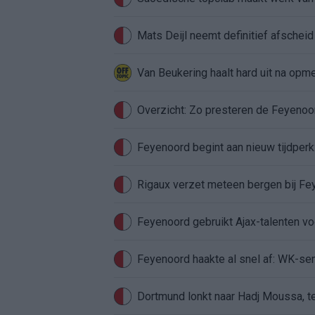
Mats Deijl neemt definitief afschei
Van Beukering haalt hard uit na opm
Overzicht: Zo presteren de Feyeno
Feyenoord begint aan nieuw tijdperk
Rigaux verzet meteen bergen bij Fe
Feyenoord gebruikt Ajax-talenten vo
Feyenoord haakte al snel af: WK-sens