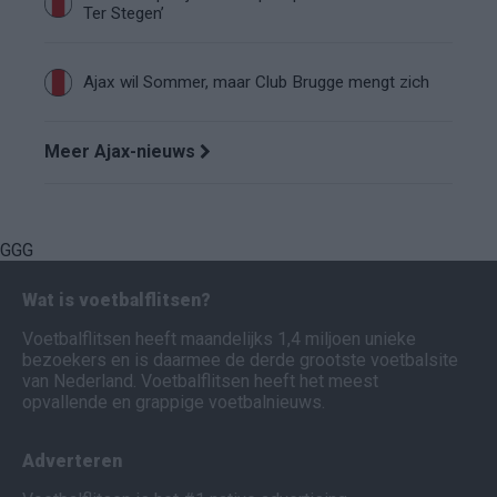
Ter Stegen’
Ajax wil Sommer, maar Club Brugge mengt zich
Meer Ajax-nieuws
GGG
Wat is voetbalflitsen?
Voetbalflitsen heeft maandelijks 1,4 miljoen unieke
bezoekers en is daarmee de derde grootste voetbalsite
van Nederland. Voetbalflitsen heeft het meest
opvallende en grappige voetbalnieuws.
Adverteren