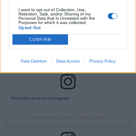
I want to opt-out of Collection, Use,
Retention, Sale, and/or Sharing of my
Personal Data that Is Unrelated with the
Purposes for which it was collected.
Heeft Leonne Stentler een
Opted Out
relatie?
CONFIRM
Ja. Leonne Stentler heeft een relatie. Shannice Wilner is de
vriendin van Leonne Stentler.
Data Deletion
Data Access
Privacy Policy
View this post on Instagram
A post shared by Leonne Stentler (@lstent)