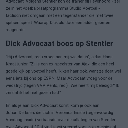
Advocaat. Volgens Stentler kon de trainer bij Feyenoord - zei
ze in het voetbalpraatprogramma Studio Voetbal -
tactisch niet omgaan met een tegenstander die met twee
spitsen speelt. Waarop Dick als door een adder gebeten
reageerde.
Dick Advocaat boos op Stentler
"Hij (Advocaat, red.) vroeg aan mij wie dat is", aldus Hans
Kraaij junior. "Zij is een ex-speelster van Ajax, die een heel
goede kijk op voetbal heeft. Ik ken haar ook, want ze doet wel
eens iets bij ons op ESPN. Maar Advocaat vroeg voor de
wedstrijd (tegen VVV Venlo, red.): 'Wie heeft mij beledigd?' Ik
zei dat ik het niet gezien had."
En als je aan Dick Advocaat komt, kom je ook aan
Johan Derksen, die zich in Veronica Inside (tegenwoordig
Vandaag Inside) verbaasde over de uitlatingen van Stentler
over Advocaat. "Dat vind ik vrij vreemd voor zo'n meisje dat