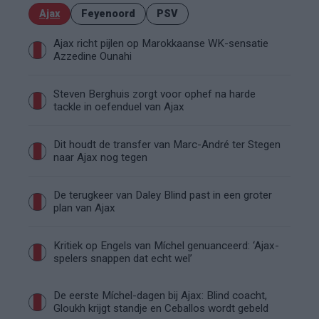
Ajax
Feyenoord
PSV
Ajax richt pijlen op Marokkaanse WK-sensatie
Azzedine Ounahi
Steven Berghuis zorgt voor ophef na harde
tackle in oefenduel van Ajax
Dit houdt de transfer van Marc-André ter Stegen
naar Ajax nog tegen
De terugkeer van Daley Blind past in een groter
plan van Ajax
Kritiek op Engels van Míchel genuanceerd: ‘Ajax-
spelers snappen dat echt wel’
De eerste Míchel-dagen bij Ajax: Blind coacht,
Gloukh krijgt standje en Ceballos wordt gebeld