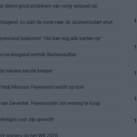
r direct groot probleem van vorig seizoen op
1
tuigend: zo ziet de route naar de seizoensstart eruit
Feyenoord-toekomst: 'Het kan nog alle kanten op'
1
 na dreigend vertrek Wellenreuther
de nieuwe eerste keeper
1
 Hadj Moussa: Feyenoord wacht op bod
1
d van Deventer: Feyenoorder zet woning te koop
erkingen over zijn gewicht
1
ord-spelers op het WK 2026