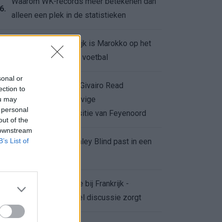
Waarom WK-records meer betekenen dan
6.
alleen een plek in de statistieken
Voor de Schilderswijk is Marokko op het
7.
WK meer dan alleen voetbal
sonal or
Afgewezen bod op Givairo Read
ection to
onderstreept de stevige
ou may
8.
 personal
onderhandelingspositie van Feyenoord
out of the
 downstream
B’s List of
De terugkeer van Daley Blind past in een
9.
groter plan van Ajax
Waarom de arbitrage bij Frankrijk -
0.
Marokko voor zoveel discussie zorgt