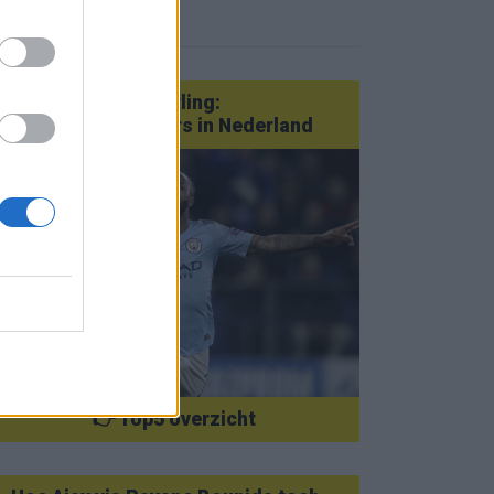
eer nieuws
Van Götze tot Sterling:
statementtransfers in Nederland
👉 Top5 overzicht