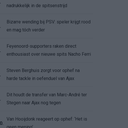
.
nadrukkelijk in de spitsenstrijd
Bizarre wending bij PSV: speler krijgt rood
.
en mag tóch verder
Feyenoord-supporters raken direct
.
enthousiast over nieuwe spits Nacho Ferri
Steven Berghuis zorgt voor ophef na
.
harde tackle in oefenduel van Ajax
Dit houdt de transfer van Marc-André ter
.
Stegen naar Ajax nog tegen
Van Hooijdonk reageert op ophef: ‘Het is
0.
geen mening’