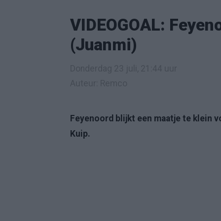
VIDEOGOAL: Feyeno
(Juanmi)
Donderdag 23 juli, 21:44 uur
Auteur: Remco
Feyenoord blijkt een maatje te klein 
Kuip.