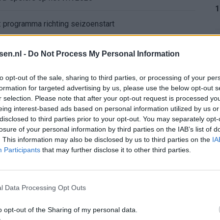
1
: programma richting seizoenstart
yenoord: lef of overmoed?
1
tsen.nl -
Do Not Process My Personal Information
or nieuwe route
to opt-out of the sale, sharing to third parties, or processing of your per
formation for targeted advertising by us, please use the below opt-out s
r selection. Please note that after your opt-out request is processed y
1
atie Gil Mora blijkt onhaalbaar voor Eredivisie-top
eing interest-based ads based on personal information utilized by us or
disclosed to third parties prior to your opt-out. You may separately opt-
Dortmund lonkt naar Hadj Moussa, terwijl Read deur op een kier laat: wacht Feyenoord een drukke zomer?
losure of your personal information by third parties on the IAB’s list of
. This information may also be disclosed by us to third parties on the
IA
1
Participants
that may further disclose it to other third parties.
enoords doelwit
l Data Processing Opt Outs
2
o opt-out of the Sharing of my personal data.