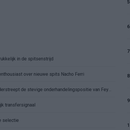
5
6
7
kkelijk in de spitsenstrijd
enthousiast over nieuwe spits Nacho Ferri
8
Afgewezen bod op Givairo Read onderstreept de stevige onderhandelingspositie van Feyenoord
9
jk transfersignaal
e selectie
1