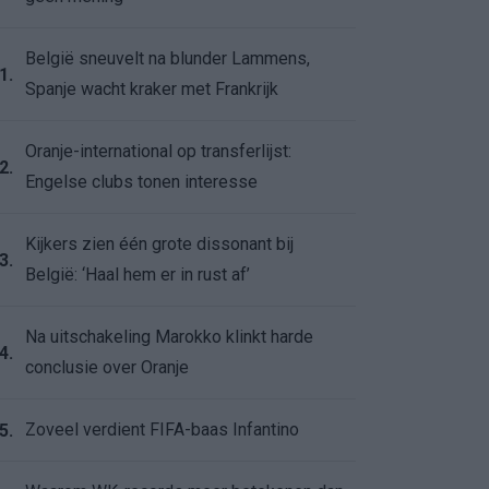
België sneuvelt na blunder Lammens,
1.
Spanje wacht kraker met Frankrijk
Oranje-international op transferlijst:
2.
Engelse clubs tonen interesse
Kijkers zien één grote dissonant bij
3.
België: ‘Haal hem er in rust af’
Na uitschakeling Marokko klinkt harde
4.
conclusie over Oranje
Zoveel verdient FIFA-baas Infantino
5.