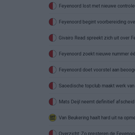
Feyenoord lost met nieuwe controleu
Feyenoord begint voorbereiding over
Givairo Read spreekt zich uit over 
Feyenoord zoekt nieuwe nummer één
Feyenoord doet voorstel aan beoog
Saoedische topclub maakt werk van
Mats Deijl neemt definitief afschei
Van Beukering haalt hard uit na opm
Overzicht: Zo presteren de Feyeno