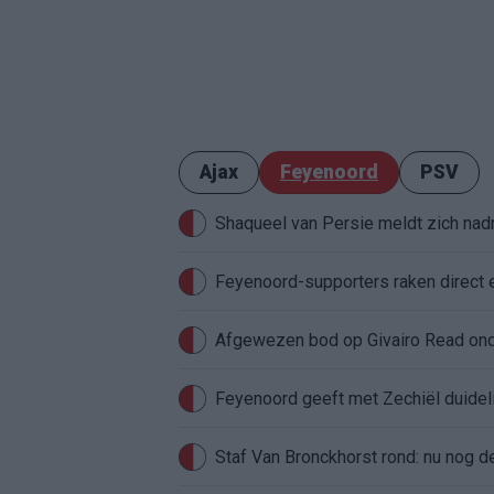
Ajax
Feyenoord
PSV
Shaqueel van Persie meldt zich nadru
Feyenoord-supporters raken direct 
Feyenoord geeft met Zechiël duideli
Staf Van Bronckhorst rond: nu nog d