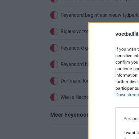
Feyenoord begint aan nieuw tijdperk
Rigaux verzet meteen bergen bij Fe
voetbalfli
Feyenoord gebruikt Ajax-talenten vo
If you wish 
sensitive in
confirm you
Feyenoord haakte al snel af: WK-sens
continue se
information 
further disc
participants
Downstream 
Wie is Nacho Ferri? Profiel van Fey
Meer Feyenoord-nieuws
Persona
I want t