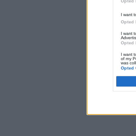
Opted 
I want t
Opted 
I want 
Advertis
Opted 
I want t
of my P
was col
Opted 