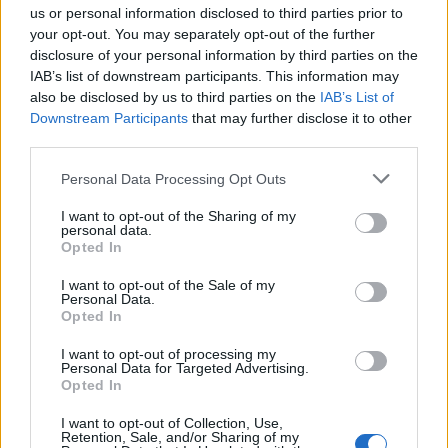
us or personal information disclosed to third parties prior to
'Hij is weer gewoon mijn vader': Shaqueel
your opt-out. You may separately opt-out of the further
openhartig over Robin van Persie
disclosure of your personal information by third parties on the
IAB’s list of downstream participants. This information may
Lille geeft niet op na afwijzing: komt er nieuw
also be disclosed by us to third parties on the
IAB’s List of
bod op Gjivai Zechiël?
Downstream Participants
that may further disclose it to other
third parties.
Been blikt terug op historische afstraffing: "Die
Personal Data Processing Opt Outs
schaamte voel ik nog altijd"
I want to opt-out of the Sharing of my
personal data.
Calvin Stengs opnieuw vader: bijzonder nieuws in
Opted In
onzekere transferzomer
I want to opt-out of the Sale of my
Personal Data.
Zoë Livay raakt draad kwijt tijdens open dag
Opted In
Feyenoord na storing met autocue
I want to opt-out of processing my
Personal Data for Targeted Advertising.
Wanneer is de loting voor de Champions
Opted In
League? PSV en Feyenoord weten dan hun
tegenstanders
I want to opt-out of Collection, Use,
Retention, Sale, and/or Sharing of my
Conference League-ophef: Hamrun