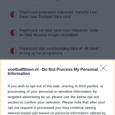
Feyenoord incasseert miljoenen: transfer Leo
Sauer naar Stuttgart bijna rond
Feyenoord zet deur open voor miljoenen: Ueda
en Hadj Moussa mogen vertrekken
Feyenoord sluit voorbereiding bijna af: dit staat
er nog op het programma
Shaqueel van Persie ontkracht geruchten over
voetbalflitsen.nl -
Do Not Process My Personal
keuze voor Marokko
Information
Brengt Sporting Portugal Feyenoord in de
If you wish to opt-out of the sale, sharing to third parties, or
problemen rond Hadj Moussa?
processing of your personal or sensitive information for
targeted advertising by us, please use the below opt-out
section to confirm your selection. Please note that after your
Van droomtransfer tot contractontbinding: het
opt-out request is processed you may continue seeing
Feyenoord-verhaal van Calvin Stengs
interest-based ads based on personal information utilized by