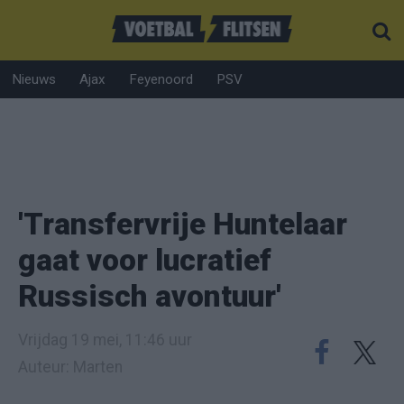
Nieuws
Ajax
Feyenoord
PSV
'Transfervrije Huntelaar
gaat voor lucratief
Russisch avontuur'
Vrijdag 19 mei, 11:46 uur
Auteur: Marten