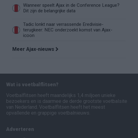
Wanneer speelt Ajax in de Conference League?
Dit zijn de belangrijke data
Tadic lonkt naar verrassende Eredivisie-
terugkeer: NEC onderzoekt komst van Ajax-
icoon
Meer Ajax-nieuws
Wat is voetbalflitsen?
Voetbalflitsen heeft maandelijks 1,4 miljoen unieke
bezoekers en is daarmee de derde grootste voetbalsite
van Nederland. Voetbalflitsen heeft het meest
opvallende en grappige voetbalnieuws.
Adverteren