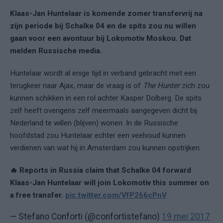
Klaas-Jan Huntelaar is komende zomer transfervrij na
zijn periode bij Schalke 04 en de spits zou nu willen
gaan voor een avontuur bij Lokomotiv Moskou. Dat
melden Russische media.
Huntelaar wordt al enige tijd in verband gebracht met een
terugkeer naar Ajax, maar de vraag is of
The Hunter
zich zou
kunnen schikken in een rol achter Kasper Dolberg. De spits
zelf heeft overigens zelf meermaals aangegeven dicht bij
Nederland te willen (blijven) wonen. In de Russische
hoofdstad zou Huntelaar echter een veelvoud kunnen
verdienen van wat hij in Amsterdam zou kunnen opstrijken.
🔥 Reports in Russia claim that Schalke 04 forward
Klaas-Jan Huntelaar will join Lokomotiv this summer on
a free transfer.
pic.twitter.com/VfP266cPnV
— Stefano Conforti (@confortistefano)
19 mei 2017