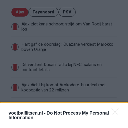
Ajax
Feyenoord
PSV
Ajax ziet kans schoon: strijd om Van Rooij barst
los
Hart gaf de doorslag': Ouazane verkiest Marokko
boven Oranje
Dit verdient Dusan Tadic bij NEC: salaris en
contractdetails
Ajax dicht bij komst Arokodare: huurdeal met
koopoptie van 22 miljoen
Ajax helpt Burnley uit de brand met afgeknipte
sokken na blunder met tenues
voetbalflitsen.nl -
Do Not Process My Personal
Information
Hakim Ziyech verhuurt opnieuw luxe