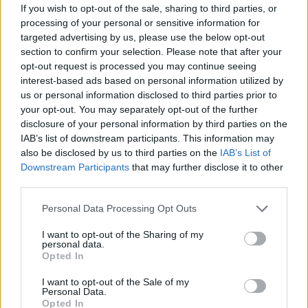
appartement op Amsterdamse Zuidas
If you wish to opt-out of the sale, sharing to third parties, or
processing of your personal or sensitive information for
targeted advertising by us, please use the below opt-out
Marcos Leonardo laat eerste indruk achter bij
section to confirm your selection. Please note that after your
Ajax: 'Hier gaan fans van genieten'
opt-out request is processed you may continue seeing
interest-based ads based on personal information utilized by
Resterend oefenprogramma Ajax: waar zijn de
us or personal information disclosed to third parties prior to
duels te zien
your opt-out. You may separately opt-out of the further
disclosure of your personal information by third parties on the
IAB’s list of downstream participants. This information may
Ajax groeit onder Míchel, maar transfermarkt
blijft cruciaal
also be disclosed by us to third parties on the
IAB’s List of
Downstream Participants
that may further disclose it to other
third parties.
Ajax-talent Mohamed Abdalla schrijft Europese
geschiedenis
Personal Data Processing Opt Outs
I want to opt-out of the Sharing of my
Shane Kluivert krijgt kans van Flick en begint in
personal data.
de basis bij FC Barcelona
Opted In
I want to opt-out of the Sale of my
Servische media vergelijken Ajax-talent Abdellah
Personal Data.
Ouazane met Lionel Messi
Opted In