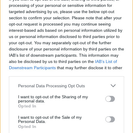
processing of your personal or sensitive information for
Transferclausule Joey Veerman uitgelegd: voor
targeted advertising by us, please use the below opt-out
dit bedrag kan PSV'er vertrekken
section to confirm your selection. Please note that after your
opt-out request is processed you may continue seeing
interest-based ads based on personal information utilized by
Dit ziet de Belgische voetbalbond in Mark van
Bommel als nieuwe bondscoach
us or personal information disclosed to third parties prior to
your opt-out. You may separately opt-out of the further
disclosure of your personal information by third parties on the
Nieuw spoor voor PSV: Kostic duikt op als
IAB’s list of downstream participants. This information may
serieuze optie
also be disclosed by us to third parties on the
IAB’s List of
Downstream Participants
that may further disclose it to other
Italiaanse media: Perisic wacht op telefoontje
third parties.
van Internazionale
Personal Data Processing Opt Outs
Bosz wil niets weten van Oranje: PSV-trainer
I want to opt-out of the Sharing of my
kapt interview abrupt af
personal data.
Opted In
Wanneer is de loting voor de Champions
I want to opt-out of the Sale of my
League? PSV en Feyenoord weten dan hun
Personal Data.
tegenstanders
Opted In