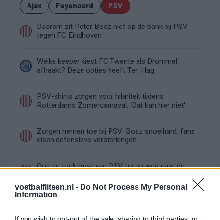
Ajax
Feyenoord
PSV
Daarom zit Peter Bosz niet op de bank bij PSV
tegen FC Eindhoven
Welke keeper kiest FC Twente als Drommel
afhaakt? Deze opties heeft Ten Hag
PSV-shirts zorgen voor hilariteit tijdens
Rotterdams Zomercarnaval: 'Dat kan hier niet'
Zorgen nemen toe bij PSV: Bosz snoeihard, fans
eisen defensieve versterkingen
Ooit de toekomst van PSV, nu op weg naar de
uitgang: het verhaal van Babadi
voetbalflitsen.nl -
Do Not Process My Personal
Information
Van Bommel begint bij België met achterstand:
niet tactisch, maar taalkundig
If you wish to opt-out of the sale, sharing to third parties, or