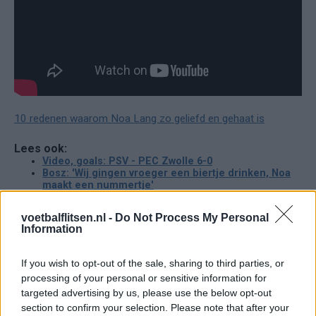
10 redenen waarom Noa Lang zo geliefd en gehaat is
Lees ook:
Video, goals: PSV - PEC Zwolle 6-0
Bosz: 'Wij gingen vroeger een biertje drinken, Noa
maakt een nummertje'
voetbalflitsen.nl -
Do Not Process My Personal
Ajax
Feyenoord
PSV
Information
Daarom zit Peter Bosz niet op de bank bij PSV
If you wish to opt-out of the sale, sharing to third parties, or
tegen FC Eindhoven
processing of your personal or sensitive information for
targeted advertising by us, please use the below opt-out
Welke keeper kiest FC Twente als Drommel
section to confirm your selection. Please note that after your
afhaakt? Deze opties heeft Ten Hag