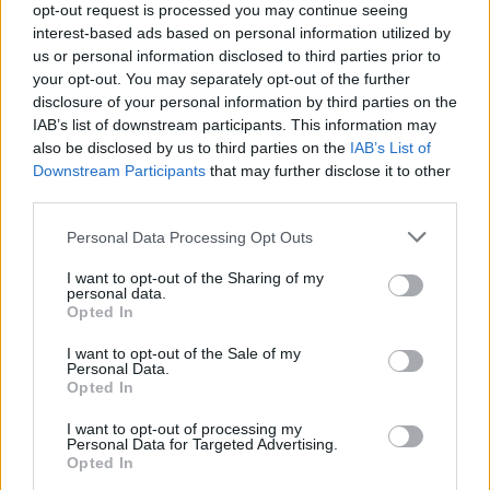
opt-out request is processed you may continue seeing
interest-based ads based on personal information utilized by
us or personal information disclosed to third parties prior to
PSV-shirts zorgen voor hilariteit tijdens
Rotterdams Zomercarnaval: 'Dat kan hier niet'
your opt-out. You may separately opt-out of the further
disclosure of your personal information by third parties on the
IAB’s list of downstream participants. This information may
Zorgen nemen toe bij PSV: Bosz snoeihard, fans
also be disclosed by us to third parties on the
IAB’s List of
eisen defensieve versterkingen
Downstream Participants
that may further disclose it to other
third parties.
Ooit de toekomst van PSV, nu op weg naar de
uitgang: het verhaal van Babadi
Personal Data Processing Opt Outs
I want to opt-out of the Sharing of my
Van Bommel begint bij België met achterstand:
personal data.
niet tactisch, maar taalkundig
Opted In
I want to opt-out of the Sale of my
Transferclausule Joey Veerman uitgelegd: voor
Personal Data.
dit bedrag kan PSV'er vertrekken
Opted In
I want to opt-out of processing my
Personal Data for Targeted Advertising.
Dit ziet de Belgische voetbalbond in Mark van
Opted In
Bommel als nieuwe bondscoach