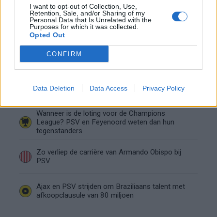
I want to opt-out of Collection, Use,
Retention, Sale, and/or Sharing of my
Nieuw spoor voor PSV: Kostic duikt op als
Personal Data that Is Unrelated with the
serieuze optie
Purposes for which it was collected.
Opted Out
Italiaanse media: Perisic wacht op telefoontje
CONFIRM
van Internazionale
Bosz wil niets weten van Oranje: PSV-trainer
Data Deletion
Data Access
Privacy Policy
kapt interview abrupt af
Wanneer is de loting voor de Champions
League? PSV en Feyenoord weten dan hun
tegenstanders
Zo verliep de carrière van Armando Obispo bij
PSV
Ajax en PSV strijden om Braziliaans talent met
afkoopclausule van 80 miljoen