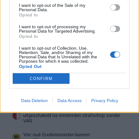
Lille geeft niet op na afwijzing: komt er nieuw
I want to opt-out of the Sale of my
bod op Gjivai Zechiël?
Personal Data.
Opted In
Been blikt terug op historische afstraffing: "Die
I want to opt-out of processing my
schaamte voel ik nog altijd"
Personal Data for Targeted Advertising.
Opted In
Calvin Stengs opnieuw vader: bijzonder nieuws in
I want to opt-out of Collection, Use,
onzekere transferzomer
Retention, Sale, and/or Sharing of my
Personal Data that Is Unrelated with the
Purposes for which it was collected.
Opted Out
Zoë Livay raakt draad kwijt tijdens open dag
Feyenoord na storing met autocue
CONFIRM
Wanneer is de loting voor de Champions
League? PSV en Feyenoord weten dan hun
tegenstanders
Data Deletion
Data Access
Privacy Policy
Conference League-ophef: Hamrun
uitgeschakeld na omstreden strafschop zonder
VAR
Vier oud-Eredivisionisten kunnen