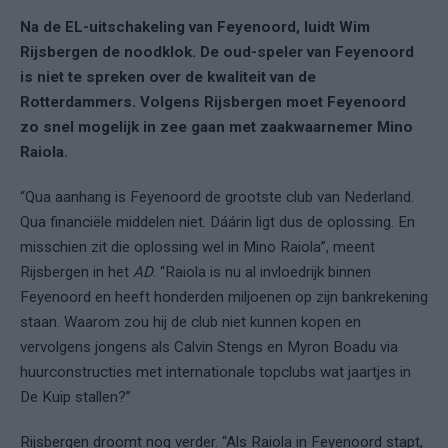
Na de EL-uitschakeling van Feyenoord, luidt Wim
Rijsbergen de noodklok. De oud-speler van Feyenoord
is niet te spreken over de kwaliteit van de
Rotterdammers. Volgens Rijsbergen moet Feyenoord
zo snel mogelijk in zee gaan met zaakwaarnemer Mino
Raiola.
“Qua aanhang is Feyenoord de grootste club van Nederland.
Qua financiële middelen niet. Dáárin ligt dus de oplossing. En
misschien zit die oplossing wel in Mino Raiola”, meent
Rijsbergen in het
AD
. “Raiola is nu al invloedrijk binnen
Feyenoord en heeft honderden miljoenen op zijn bankrekening
staan. Waarom zou hij de club niet kunnen kopen en
vervolgens jongens als Calvin Stengs en Myron Boadu via
huurconstructies met internationale topclubs wat jaartjes in
De Kuip stallen?”
Rijsbergen droomt nog verder. “Als Raiola in Feyenoord stapt,