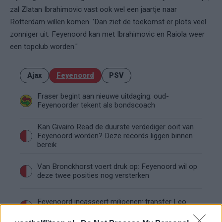
zal Zlatan Ibrahimovic vast ook wel een jaartje naar
Rotterdam willen komen. 'Dan ziet de toekomst er plots veel
zonniger uit. Feyenoord kan met Ibrahimovic en Raiola weer
een topclub worden."
Ajax
Feyenoord
PSV
Fraser begint aan nieuwe uitdaging: oud-
Feyenoorder tekent als bondscoach
Kan Givairo Read de duurste verdediger ooit van
Feyenoord worden? Deze records liggen binnen
bereik
Van Bronckhorst voert druk op: Feyenoord wil op
deze twee posities nog versterken
Feyenoord incasseert miljoenen: transfer Leo
Sauer naar Stuttgart bijna rond