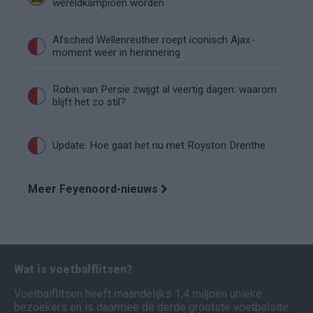
wereldkampioen worden
Afscheid Wellenreuther roept iconisch Ajax-
moment weer in herinnering
Robin van Persie zwijgt al veertig dagen: waarom
blijft het zo stil?
Update: Hoe gaat het nu met Royston Drenthe
Meer Feyenoord-nieuws
Wat is voetbalflitsen?
Voetbalflitsen heeft maandelijks 1,4 miljoen unieke
bezoekers en is daarmee de derde grootste voetbalsite