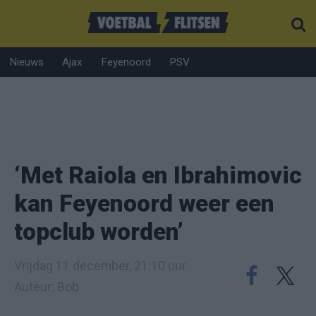
Nieuws
Ajax
Feyenoord
PSV
‘Met Raiola en Ibrahimovic
kan Feyenoord weer een
topclub worden’
Vrijdag 11 december, 21:10 uur
Auteur: Bob