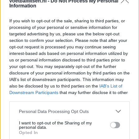
voetbalflitsen.nl -
Do Not Process My Personal
Information
Feyenoord zet deur open voor miljoenen: Ueda
en Hadj Moussa mogen vertrekken
If you wish to opt-out of the sale, sharing to third parties, or
processing of your personal or sensitive information for
Feyenoord sluit voorbereiding bijna af: dit staat
targeted advertising by us, please use the below opt-out
er nog op het programma
section to confirm your selection. Please note that after your
opt-out request is processed you may continue seeing
Shaqueel van Persie ontkracht geruchten over
interest-based ads based on personal information utilized by
keuze voor Marokko
us or personal information disclosed to third parties prior to
your opt-out. You may separately opt-out of the further
disclosure of your personal information by third parties on the
Brengt Sporting Portugal Feyenoord in de
IAB’s list of downstream participants. This information may
problemen rond Hadj Moussa?
also be disclosed by us to third parties on the
IAB’s List of
Downstream Participants
that may further disclose it to other
Van droomtransfer tot contractontbinding: het
third parties.
Feyenoord-verhaal van Calvin Stengs
Personal Data Processing Opt Outs
'Hij is weer gewoon mijn vader': Shaqueel
I want to opt-out of the Sharing of my
openhartig over Robin van Persie
personal data.
Opted In