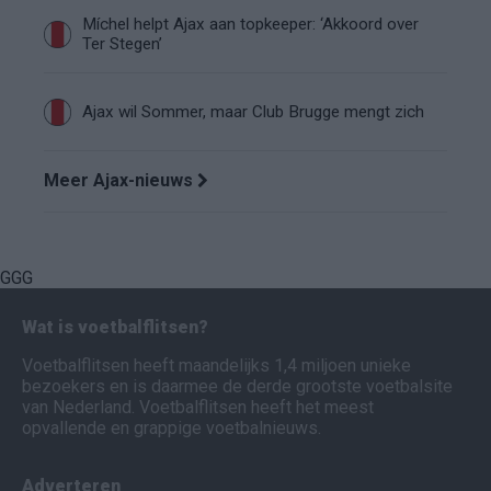
Míchel helpt Ajax aan topkeeper: ‘Akkoord over
Ter Stegen’
Ajax wil Sommer, maar Club Brugge mengt zich
Meer Ajax-nieuws
GGG
Wat is voetbalflitsen?
Voetbalflitsen heeft maandelijks 1,4 miljoen unieke
bezoekers en is daarmee de derde grootste voetbalsite
van Nederland. Voetbalflitsen heeft het meest
opvallende en grappige voetbalnieuws.
Adverteren