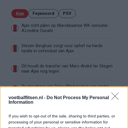
Ajax
Feyenoord
PSV
Ajax richt pijlen op Marokkaanse WK-sensatie
Azzedine Ounahi
Steven Berghuis zorgt voor ophef na harde
tackle in oefenduel van Ajax
Dit houdt de transfer van Marc-André ter Stegen
naar Ajax nog tegen
De terugkeer van Daley Blind past in een groter
plan van Ajax
voetbalflitsen.nl -
Do Not Process My Personal
Information
Kritiek op Engels van Míchel genuanceerd: ‘Ajax-
spelers snappen dat echt wel’
If you wish to opt-out of the sale, sharing to third parties, or
processing of your personal or sensitive information for
De eerste Míchel-dagen bij Ajax: Blind coacht,