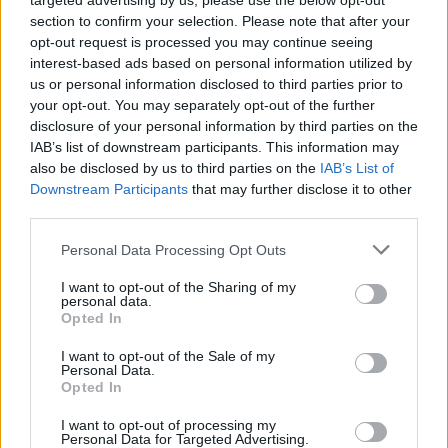
targeted advertising by us, please use the below opt-out
Gloukh krijgt standje en Ceballos wordt gebeld
section to confirm your selection. Please note that after your
opt-out request is processed you may continue seeing
interest-based ads based on personal information utilized by
Steur kiest voor Newcastle na gemiste
duidelijkheid bij Ajax
us or personal information disclosed to third parties prior to
your opt-out. You may separately opt-out of the further
disclosure of your personal information by third parties on the
Blind kan bij Ajax de speler naast Míchel worden
IAB’s list of downstream participants. This information may
also be disclosed by us to third parties on the
IAB’s List of
Downstream Participants
that may further disclose it to other
“Twente was toen niet haalbaar”: Weghorst blikt
third parties.
terug op Ajax-keuze
Personal Data Processing Opt Outs
De transferprioriteiten van Ajax worden steeds
I want to opt-out of the Sharing of my
duidelijker
personal data.
Opted In
Ajax begint voorbereiding met nederlaag: zo ziet
I want to opt-out of the Sale of my
de route naar PEC eruit
Personal Data.
Opted In
Zo overtuigde PSV Sven Mijnans en bleef Ajax
I want to opt-out of processing my
met lege handen achter
Personal Data for Targeted Advertising.