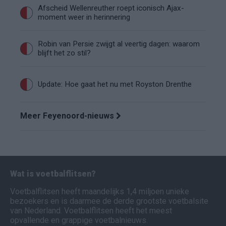
Afscheid Wellenreuther roept iconisch Ajax-
moment weer in herinnering
Robin van Persie zwijgt al veertig dagen: waarom
blijft het zo stil?
Update: Hoe gaat het nu met Royston Drenthe
Meer Feyenoord-nieuws
Wat is voetbalflitsen?
Voetbalflitsen heeft maandelijks 1,4 miljoen unieke
bezoekers en is daarmee de derde grootste voetbalsite
van Nederland. Voetbalflitsen heeft het meest
opvallende en grappige voetbalnieuws.