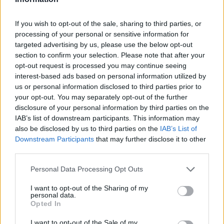
— Dennis van Eersel (@DennisVanEersel)
18 mei
If you wish to opt-out of the sale, sharing to third parties, or
2017
processing of your personal or sensitive information for
targeted advertising by us, please use the below opt-out
section to confirm your selection. Please note that after your
Ajax
Feyenoord
PSV
opt-out request is processed you may continue seeing
interest-based ads based on personal information utilized by
Fraser begint aan nieuwe uitdaging: oud-
Feyenoorder tekent als bondscoach
us or personal information disclosed to third parties prior to
your opt-out. You may separately opt-out of the further
Kan Givairo Read de duurste verdediger ooit van
disclosure of your personal information by third parties on the
Feyenoord worden? Deze records liggen binnen
IAB’s list of downstream participants. This information may
bereik
also be disclosed by us to third parties on the
IAB’s List of
Downstream Participants
that may further disclose it to other
Van Bronckhorst voert druk op: Feyenoord wil op
third parties.
deze twee posities nog versterken
Personal Data Processing Opt Outs
Feyenoord incasseert miljoenen: transfer Leo
I want to opt-out of the Sharing of my
Sauer naar Stuttgart bijna rond
personal data.
Opted In
Feyenoord zet deur open voor miljoenen: Ueda
I want to opt-out of the Sale of my