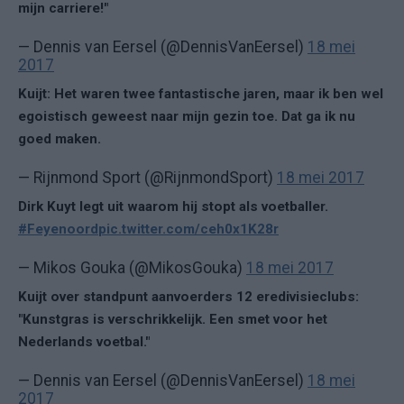
mijn carriere!"
— Dennis van Eersel (@DennisVanEersel)
18 mei
2017
Kuijt: Het waren twee fantastische jaren, maar ik ben wel
egoistisch geweest naar mijn gezin toe. Dat ga ik nu
goed maken.
— Rijnmond Sport (@RijnmondSport)
18 mei 2017
Dirk Kuyt legt uit waarom hij stopt als voetballer.
#Feyenoord
pic.twitter.com/ceh0x1K28r
— Mikos Gouka (@MikosGouka)
18 mei 2017
Kuijt over standpunt aanvoerders 12 eredivisieclubs:
"Kunstgras is verschrikkelijk. Een smet voor het
Nederlands voetbal."
— Dennis van Eersel (@DennisVanEersel)
18 mei
2017