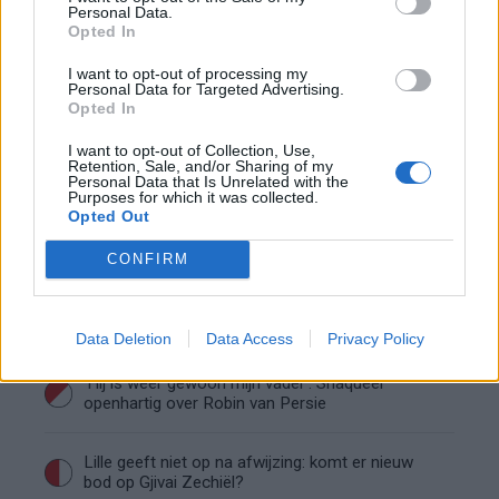
en Hadj Moussa mogen vertrekken
Personal Data.
Opted In
Feyenoord sluit voorbereiding bijna af: dit staat
I want to opt-out of processing my
er nog op het programma
Personal Data for Targeted Advertising.
Opted In
Shaqueel van Persie ontkracht geruchten over
I want to opt-out of Collection, Use,
keuze voor Marokko
Retention, Sale, and/or Sharing of my
Personal Data that Is Unrelated with the
Purposes for which it was collected.
Opted Out
Brengt Sporting Portugal Feyenoord in de
problemen rond Hadj Moussa?
CONFIRM
Van droomtransfer tot contractontbinding: het
Feyenoord-verhaal van Calvin Stengs
Data Deletion
Data Access
Privacy Policy
'Hij is weer gewoon mijn vader': Shaqueel
openhartig over Robin van Persie
Lille geeft niet op na afwijzing: komt er nieuw
bod op Gjivai Zechiël?