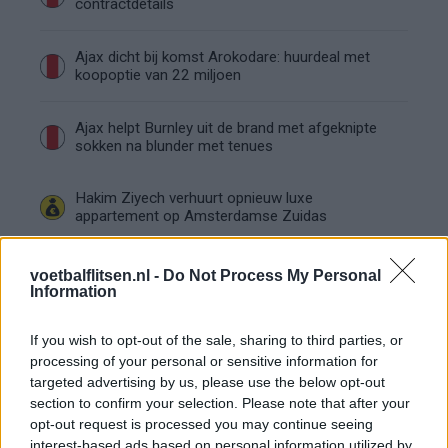
contractdetails
Ajax dicht bij komst Arokodare: huurdeal met
koopoptie van 22 miljoen
Ajax helpt Burnley uit de brand met afgeknipte
sokken na blunder met tenues
Hakim Ziyech verhuurt opnieuw luxe
appartement op Amsterdamse Zuidas
Marcos Leonardo laat eerste indruk achter bij
voetbalflitsen.nl -
Do Not Process My Personal
Ajax: 'Hier gaan fans van genieten'
Information
Resterend oefenprogramma Ajax: waar zijn de
If you wish to opt-out of the sale, sharing to third parties, or
duels te zien
processing of your personal or sensitive information for
targeted advertising by us, please use the below opt-out
section to confirm your selection. Please note that after your
Ajax groeit onder Míchel, maar transfermarkt
opt-out request is processed you may continue seeing
blijft cruciaal
interest-based ads based on personal information utilized by