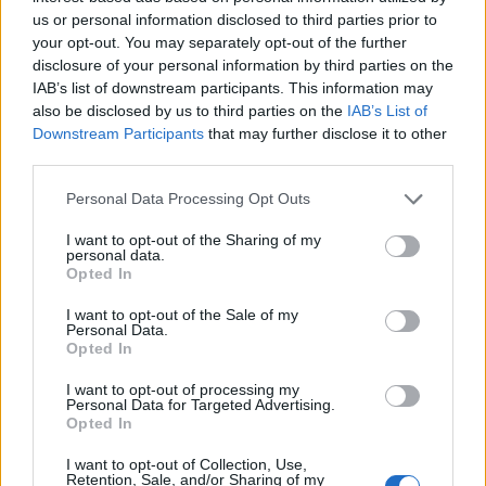
us or personal information disclosed to third parties prior to
Ajax-talent Mohamed Abdalla schrijft Europese
your opt-out. You may separately opt-out of the further
geschiedenis
disclosure of your personal information by third parties on the
IAB’s list of downstream participants. This information may
also be disclosed by us to third parties on the
IAB’s List of
Shane Kluivert krijgt kans van Flick en begint in
de basis bij FC Barcelona
Downstream Participants
that may further disclose it to other
third parties.
Servische media vergelijken Ajax-talent Abdellah
Personal Data Processing Opt Outs
Ouazane met Lionel Messi
I want to opt-out of the Sharing of my
personal data.
Ajax zet grote stap richting volgende ronde na
Opted In
ruime zege op Vojvodina
I want to opt-out of the Sale of my
Personal Data.
Dusan Tadic kijkt met bijzondere gevoelens naar
Opted In
Ajax - Vojvodina
I want to opt-out of processing my
Personal Data for Targeted Advertising.
Zo veranderde de relatie tussen Rafael van der
Opted In
Vaart en Sylvie Meis door de jaren heen
I want to opt-out of Collection, Use,
Retention, Sale, and/or Sharing of my