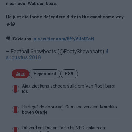
maar één. Wat een baas.
He just did those defenders dirty in the exact same way.
🔥😂
🎥 IG/visubal
pic.twitter.com/5ffyVUMZoN
— Football Showboats (@FootyShowboats)
4
augustus 2018
Ajax
Feyenoord
PSV
Ajax ziet kans schoon: strijd om Van Rooij barst
los
Hart gaf de doorslag': Ouazane verkiest Marokko
boven Oranje
Dit verdient Dusan Tadic bij NEC: salaris en