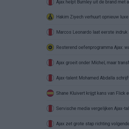
Ajax helpt Burnley uit de brand met
Hakim Ziyech verhuurt opnieuw lux
Marcos Leonardo laat eerste indruk a
Resterend oefenprogramma Ajax: waa
Ajax groeit onder Míchel, maar transf
Ajax-talent Mohamed Abdalla schrij
Shane Kluivert krijgt kans van Flick 
Servische media vergelijken Ajax-t
Ajax zet grote stap richting volgen