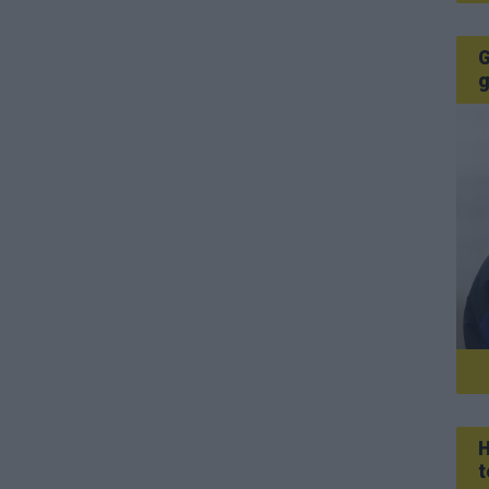
G
g
H
t