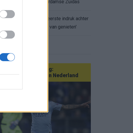
appartement op Amsterdamse Zuidas
Marcos Leonardo laat eerste indruk achter
bij Ajax: 'Hier gaan fans van genieten'
r nieuws
an Götze tot Sterling:
tatementtransfers in Nederland