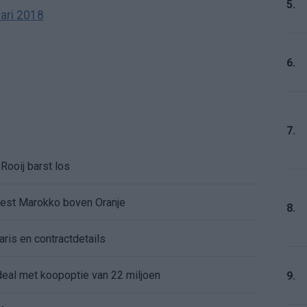
5.
ari 2018
6.
7.
Rooij barst los
kiest Marokko boven Oranje
8.
aris en contractdetails
rdeal met koopoptie van 22 miljoen
9.