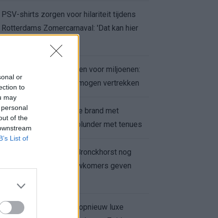
PSV-shirts zorgen voor hilariteit tijdens
Rotterdams Zomercarnaval: 'Dat kan hier
niet'
Feyenoord zet deur open voor miljoenen:
sonal or
Ueda en Hadj Moussa mogen vertrekken
ection to
ou may
 personal
Ajax helpt Burnley uit de brand met
out of the
afgeknipte sokken na blunder met tenues
 downstream
B’s List of
Feyenoord onder Van Bronckhorst nog
altijd ongeslagen: nieuwkomers geven
hoop
Hakim Ziyech verhuurt opnieuw luxe