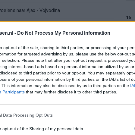
voelens naar Ajax - Vojvodina
15.
ael van der Vaart en Sylvie Meis door de jaren heen
tsen.nl -
Do Not Process My Personal Information
el voor Ajax en FC Twente in Europa
16.
to opt-out of the sale, sharing to third parties, or processing of your per
formation for targeted advertising by us, please use the below opt-out s
 bondscoach: "Kampioen met Jong Ajax"
r selection. Please note that after your opt-out request is processed y
eing interest-based ads based on personal information utilized by us or
17.
disclosed to third parties prior to your opt-out. You may separately opt-
n schrijft geschiedenis met rode kaart in WK-finale
losure of your personal information by third parties on the IAB’s list of
. This information may also be disclosed by us to third parties on the
IA
e League? Dit zijn de belangrijke data
Participants
that may further disclose it to other third parties.
18.
isie-terugkeer: NEC onderzoekt komst van Ajax-icoon
l Data Processing Opt Outs
o opt-out of the Sharing of my personal data.
19.