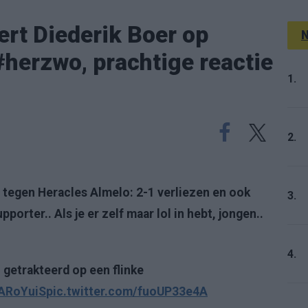
ert Diederik Boer op
N
#herzwo, prachtige reactie
1.
2.
 tegen Heracles Almelo: 2-1 verliezen en ook
3.
orter.. Als je er zelf maar lol in hebt, jongen..
4.
 getrakteerd op een flinke
uARoYuiS
pic.twitter.com/fuoUP33e4A