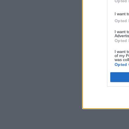
Opted 
I want t
Opted 
I want 
Advertis
Opted 
I want t
of my P
was col
Opted 