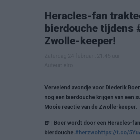
Heracles-fan trakte
bierdouche tijdens 
Zwolle-keeper!
Zaterdag 24 februari, 21:45 uur
Auteur: elro
Vervelend avondje voor Diederik Boer
nog een bierdouche krijgen van een supp
Mooie reactie van de Zwolle-keeper.
🍺 | Boer wordt door een Heracles-fan
bierdouche.
#herzwo
https://t.co/5Y