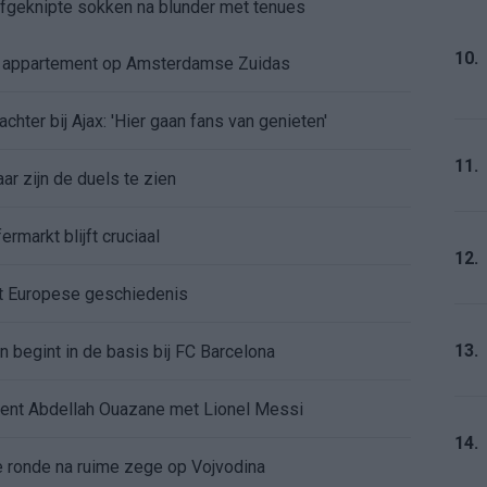
 afgeknipte sokken na blunder met tenues
10.
e appartement op Amsterdamse Zuidas
chter bij Ajax: 'Hier gaan fans van genieten'
11.
r zijn de duels te zien
ermarkt blijft cruciaal
12.
ft Europese geschiedenis
13.
en begint in de basis bij FC Barcelona
alent Abdellah Ouazane met Lionel Messi
14.
de ronde na ruime zege op Vojvodina