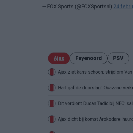
— FOX Sports (@FOXSportsnl)
24 febru
Ajax
Feyenoord
PSV
Ajax ziet kans schoon: strijd om Van 
Hart gaf de doorslag': Ouazane ver
Dit verdient Dusan Tadic bij NEC: sal
Ajax dicht bij komst Arokodare: huu