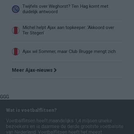
Twijfels over Weghorst? Ten Hag komt met
duidelijk antwoord
Míchel helpt Ajax aan topkeeper: ‘Akkoord over
Ter Stegen’
Ajax wil Sommer, maar Club Brugge mengt zich
Meer Ajax-nieuws
GGG
Wat is voetbalflitsen?
Voetbalflitsen heeft maandelijks 1,4 miljoen unieke
bezoekers en is daarmee de derde grootste voetbalsite
van Nederland. Voetbalflitsen heeft het meest