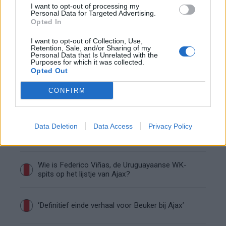
I want to opt-out of processing my
Personal Data for Targeted Advertising.
Zo overtuigde PSV Sven Mijnans en bleef Ajax
Opted In
met lege handen achter
I want to opt-out of Collection, Use,
Retention, Sale, and/or Sharing of my
Personal Data that Is Unrelated with the
Waarom steeds meer sleutelfiguren Ajax
Purposes for which it was collected.
verlaten
Opted Out
CONFIRM
Steijn: ‘Bergwijn was niet mijn eerste keus als
Ajax-aanvoerder’
Data Deletion
Data Access
Privacy Policy
Van Gaal-vertrek markeert einde van bestuurlijke
Ajax-fase
Wie is Federico Viñas, de Uruguayaanse WK-
spits op het lijstje van Ajax?
‘Definitief einde verhaal voor Beuker bij Ajax’