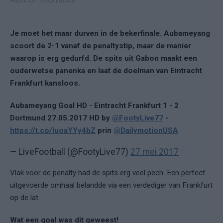
Je moet het maar durven in de bekerfinale. Aubameyang
scoort de 2-1 vanaf de penaltystip, maar de manier
waarop is erg gedurfd. De spits uit Gabon maakt een
ouderwetse panenka en laat de doelman van Eintracht
Frankfurt kansloos.
Aubameyang Goal HD - Eintracht Frankfurt 1 - 2
Dortmund 27.05.2017 HD by
@FootyLive77
-
https://t.co/IuoaYYy4bZ
prin
@DailymotionUSA
— LiveFootball (@FootyLive77)
27 mei 2017
Vlak voor de penalty had de spits erg veel pech. Een perfect
uitgevoerde omhaal belandde via een verdediger van Frankfurt
op de lat.
Wat een goal was dit geweest!