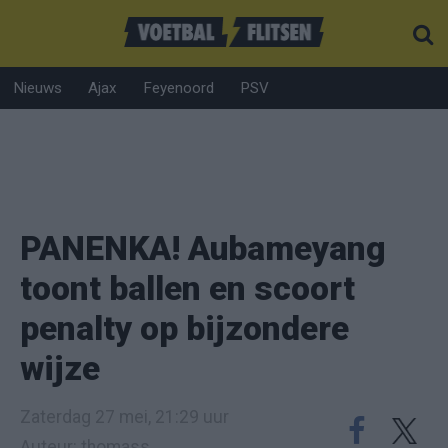
Nieuws
Ajax
Feyenoord
PSV
PANENKA! Aubameyang
toont ballen en scoort
penalty op bijzondere
wijze
Zaterdag 27 mei, 21:29 uur
Auteur: thomass