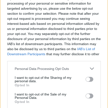
spelers snappen dat echt wel’
processing of your personal or sensitive information for
targeted advertising by us, please use the below opt-out
section to confirm your selection. Please note that after your
De eerste Míchel-dagen bij Ajax: Blind coacht,
opt-out request is processed you may continue seeing
Gloukh krijgt standje en Ceballos wordt gebeld
interest-based ads based on personal information utilized by
us or personal information disclosed to third parties prior to
Steur kiest voor Newcastle na gemiste
your opt-out. You may separately opt-out of the further
duidelijkheid bij Ajax
disclosure of your personal information by third parties on the
IAB’s list of downstream participants. This information may
also be disclosed by us to third parties on the
IAB’s List of
Blind kan bij Ajax de speler naast Míchel worden
Downstream Participants
that may further disclose it to other
third parties.
“Twente was toen niet haalbaar”: Weghorst blikt
Personal Data Processing Opt Outs
terug op Ajax-keuze
I want to opt-out of the Sharing of my
personal data.
De transferprioriteiten van Ajax worden steeds
Opted In
duidelijker
I want to opt-out of the Sale of my
Personal Data.
Ajax begint voorbereiding met nederlaag: zo ziet
Opted In
de route naar PEC eruit