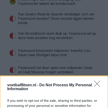
Feyenoorder tekent als bondscoach
Kan Givairo Read de duurste verdediger ooit van
Feyenoord worden? Deze records liggen binnen
bereik
Van Bronckhorst voert druk op: Feyenoord wil op
deze twee posities nog versterken
Feyenoord incasseert miljoenen: transfer Leo
Sauer naar Stuttgart bijna rond
Feyenoord zet deur open voor miljoenen: Ueda
en Hadj Moussa mogen vertrekken
Feyenoord sluit voorbereiding bijna af: dit staat
voetbalflitsen.nl -
Do Not Process My Personal
Information
er nog op het programma
If you wish to opt-out of the sale, sharing to third parties, or
Shaqueel van Persie ontkracht geruchten over
processing of your personal or sensitive information for
keuze voor Marokko