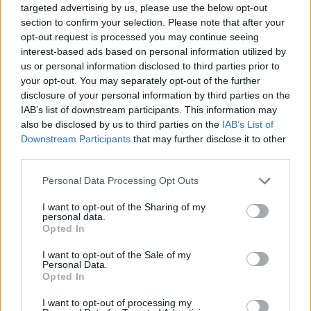
targeted advertising by us, please use the below opt-out
section to confirm your selection. Please note that after your
Brengt Sporting Portugal Feyenoord in de
opt-out request is processed you may continue seeing
problemen rond Hadj Moussa?
interest-based ads based on personal information utilized by
us or personal information disclosed to third parties prior to
your opt-out. You may separately opt-out of the further
Van droomtransfer tot contractontbinding: het
Feyenoord-verhaal van Calvin Stengs
disclosure of your personal information by third parties on the
IAB’s list of downstream participants. This information may
also be disclosed by us to third parties on the
IAB’s List of
'Hij is weer gewoon mijn vader': Shaqueel
Downstream Participants
that may further disclose it to other
openhartig over Robin van Persie
third parties.
Lille geeft niet op na afwijzing: komt er nieuw
Personal Data Processing Opt Outs
bod op Gjivai Zechiël?
I want to opt-out of the Sharing of my
personal data.
Opted In
Been blikt terug op historische afstraffing: "Die
schaamte voel ik nog altijd"
I want to opt-out of the Sale of my
Personal Data.
Opted In
Calvin Stengs opnieuw vader: bijzonder nieuws in
onzekere transferzomer
I want to opt-out of processing my