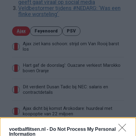
geeft gaat viraal op social media
Veldbestormer tijdens #NEDARG: ‘Was een
flinke worsteling’
Ajax
Feyenoord
PSV
Ajax ziet kans schoon: strijd om Van Rooij barst
los
Hart gaf de doorslag': Ouazane verkiest Marokko
boven Oranje
Dit verdient Dusan Tadic bij NEC: salaris en
contractdetails
Ajax dicht bij komst Arokodare: huurdeal met
koopoptie van 22 miljoen
voetbalflitsen.nl -
Do Not Process My Personal
Ajax helpt Burnley uit de brand met afgeknipte
Information
sokken na blunder met tenues