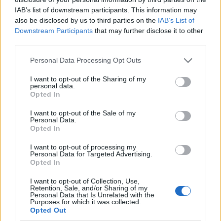
IAB’s list of downstream participants. This information may
De transferprioriteiten van Ajax worden steeds
also be disclosed by us to third parties on the
IAB’s List of
duidelijker
Downstream Participants
that may further disclose it to other
third parties.
Ajax begint voorbereiding met nederlaag: zo ziet
de route naar PEC eruit
Personal Data Processing Opt Outs
I want to opt-out of the Sharing of my
Zo overtuigde PSV Sven Mijnans en bleef Ajax
personal data.
met lege handen achter
Opted In
I want to opt-out of the Sale of my
Waarom steeds meer sleutelfiguren Ajax
Personal Data.
verlaten
Opted In
I want to opt-out of processing my
Steijn: ‘Bergwijn was niet mijn eerste keus als
Personal Data for Targeted Advertising.
Ajax-aanvoerder’
Opted In
I want to opt-out of Collection, Use,
Van Gaal-vertrek markeert einde van bestuurlijke
Retention, Sale, and/or Sharing of my
Personal Data that Is Unrelated with the
Ajax-fase
Purposes for which it was collected.
Opted Out