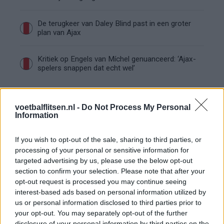
De terugkeer van Daley Blind past in een groter
plan van Ajax
Kritiek op Engels van Míchel genuanceerd: ‘Ajax-
spelers snappen dat echt wel’
De eerste Míchel-dagen bij Ajax: Blind coacht,
Gloukh krijgt standje en Ceballos wordt gebeld
voetbalflitsen.nl -
Do Not Process My Personal
Information
Steur kiest voor Newcastle na gemiste
duidelijkheid bij Ajax
If you wish to opt-out of the sale, sharing to third parties, or
processing of your personal or sensitive information for
targeted advertising by us, please use the below opt-out
Blind kan bij Ajax de speler naast Míchel worden
section to confirm your selection. Please note that after your
opt-out request is processed you may continue seeing
interest-based ads based on personal information utilized by
“Twente was toen niet haalbaar”: Weghorst blikt
us or personal information disclosed to third parties prior to
terug op Ajax-keuze
your opt-out. You may separately opt-out of the further
disclosure of your personal information by third parties on the