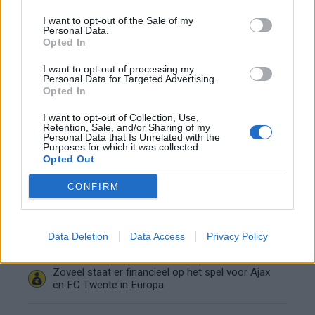
I want to opt-out of the Sale of my
Shane Kluivert krijgt kans van Flick en begint in
Personal Data.
de basis bij FC Barcelona
Opted In
I want to opt-out of processing my
Servische media vergelijken Ajax-talent Abdellah
Personal Data for Targeted Advertising.
Ouazane met Lionel Messi
Opted In
I want to opt-out of Collection, Use,
Ajax zet grote stap richting volgende ronde na
Retention, Sale, and/or Sharing of my
ruime zege op Vojvodina
Personal Data that Is Unrelated with the
Purposes for which it was collected.
Opted Out
Dusan Tadic kijkt met bijzondere gevoelens naar
Ajax - Vojvodina
CONFIRM
Zo veranderde de relatie tussen Rafael van der
Vaart en Sylvie Meis door de jaren heen
Data Deletion
Data Access
Privacy Policy
Zoveel staat er financieel op het spel voor Ajax
en FC Twente in Europa