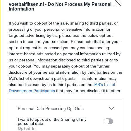
koopoptie van 22 miljoen
voetbalflitsen.nl -
Do Not Process My Personal
Information
Ajax helpt Burnley uit de brand met afgeknipte
sokken na blunder met tenues
If you wish to opt-out of the sale, sharing to third parties, or
processing of your personal or sensitive information for
targeted advertising by us, please use the below opt-out
Hakim Ziyech verhuurt opnieuw luxe
section to confirm your selection. Please note that after your
appartement op Amsterdamse Zuidas
opt-out request is processed you may continue seeing
interest-based ads based on personal information utilized by
Marcos Leonardo laat eerste indruk achter bij
us or personal information disclosed to third parties prior to
Ajax: 'Hier gaan fans van genieten'
your opt-out. You may separately opt-out of the further
disclosure of your personal information by third parties on the
Resterend oefenprogramma Ajax: waar zijn de
IAB’s list of downstream participants. This information may
duels te zien
also be disclosed by us to third parties on the
IAB’s List of
Downstream Participants
that may further disclose it to other
third parties.
Ajax groeit onder Míchel, maar transfermarkt
blijft cruciaal
Personal Data Processing Opt Outs
I want to opt-out of the Sharing of my
Ajax-talent Mohamed Abdalla schrijft Europese
personal data.
geschiedenis
Opted In