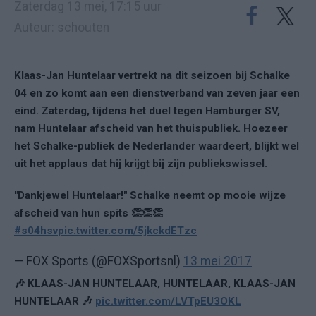
Zaterdag 13 mei, 17:15 uur
Auteur: schouten
Klaas-Jan Huntelaar vertrekt na dit seizoen bij Schalke
04 en zo komt aan een dienstverband van zeven jaar een
eind. Zaterdag, tijdens het duel tegen Hamburger SV,
nam Huntelaar afscheid van het thuispubliek. Hoezeer
het Schalke-publiek de Nederlander waardeert, blijkt wel
uit het applaus dat hij krijgt bij zijn publiekswissel.
"Dankjewel Huntelaar!" Schalke neemt op mooie wijze
afscheid van hun spits ️👏️👏️👏
#s04hsv
pic.twitter.com/5jkckdETzc
— FOX Sports (@FOXSportsnl)
13 mei 2017
🎶 KLAAS-JAN HUNTELAAR, HUNTELAAR, KLAAS-JAN
HUNTELAAR 🎶
pic.twitter.com/LVTpEU3OKL