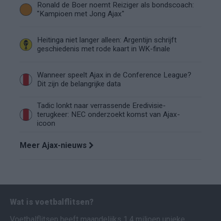
Ronald de Boer noemt Reiziger als bondscoach:
"Kampioen met Jong Ajax"
Heitinga niet langer alleen: Argentijn schrijft
geschiedenis met rode kaart in WK-finale
Wanneer speelt Ajax in de Conference League?
Dit zijn de belangrijke data
Tadic lonkt naar verrassende Eredivisie-
terugkeer: NEC onderzoekt komst van Ajax-
icoon
Meer Ajax-nieuws
Wat is voetbalflitsen?
Voetbalflitsen heeft maandelijks 1,4 miljoen unieke