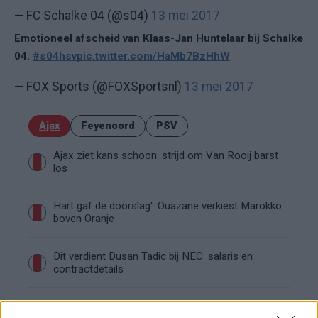
— FC Schalke 04 (@s04)
13 mei 2017
Emotioneel afscheid van Klaas-Jan Huntelaar bij Schalke
04.
#s04hsv
pic.twitter.com/HaMb7BzHhW
— FOX Sports (@FOXSportsnl)
13 mei 2017
Ajax
Feyenoord
PSV
Ajax ziet kans schoon: strijd om Van Rooij barst
los
Hart gaf de doorslag': Ouazane verkiest Marokko
boven Oranje
Dit verdient Dusan Tadic bij NEC: salaris en
contractdetails
Ajax dicht bij komst Arokodare: huurdeal met